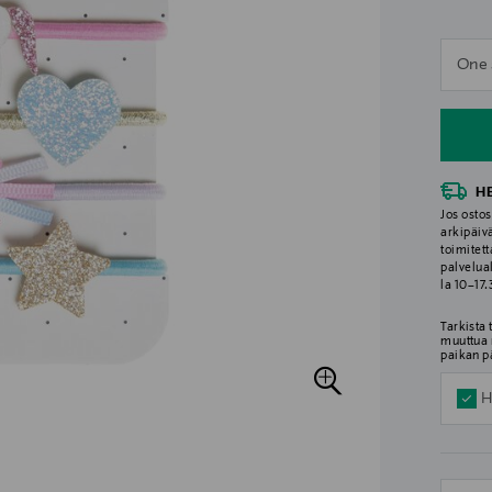
n
One 
n
H
Jos ostos
arkipäiv
toimitett
palvelua
la 10–17
Tarkista
muuttua 
paikan p
H