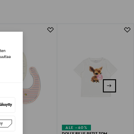
tuotteen koosta riippuen
lla valittuun osoitteeseen.
sten
muuttaa
äksytty
sy
–40%
ALE –40%