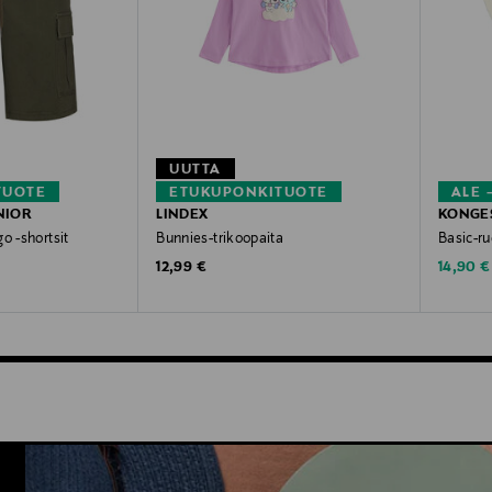
UUTTA
TUOTE
ETUKUPONKITUOTE
ALE 
NIOR
LINDEX
KONGES
o -shortsit
Bunnies-trikoopaita
Basic-r
Original Price
Discoun
12,99 €
14,90 €