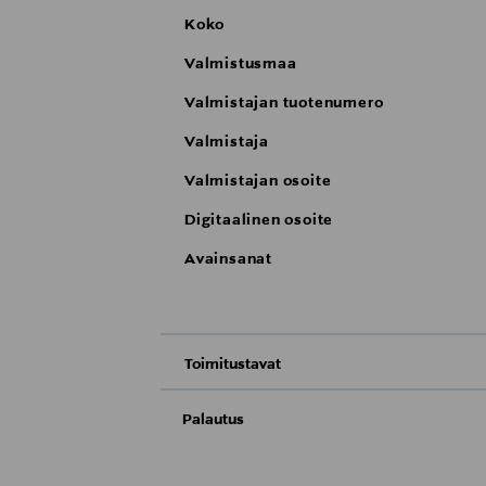
Koko
Valmistusmaa
Valmistajan tuotenumero
Valmistaja
Valmistajan osoite
Digitaalinen osoite
Avainsanat
Toimitustavat
Nouto tavaratalosta
Palautus
Meille on hyvin tärkeää, että olet tyytyvä
Toimitus automaattiin tai noutopisteeseen
Palauttaminen on maksutonta eikä sinun ta