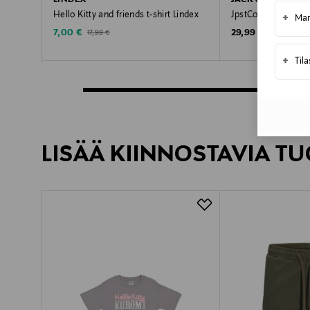
LINDEX
JACK & JONES JU
Hello Kitty and friends t-shirt Lindex
JpstCole Dylan Carg
+
Mar
Discounted Price
Original Price
Original Price
7,00 €
29,99 €
17,99 €
+
Til
LISÄÄ KIINNOSTAVIA TU