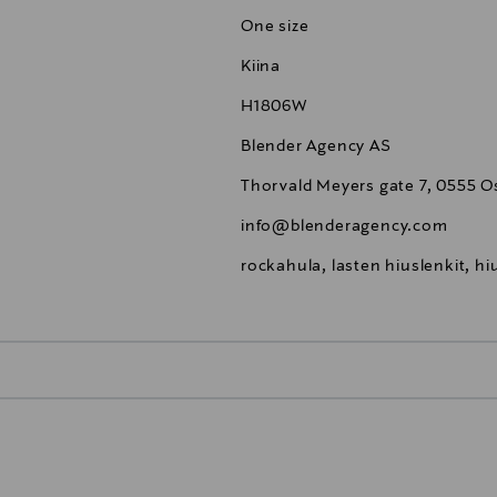
One size
Kiina
H1806W
Blender Agency AS
Thorvald Meyers gate 7, 0555 O
info@blenderagency.com
rockahula, lasten hiuslenkit, h
0,00 €
inen tilaukseesi. Voit palauttaa tilaamasi tuotteen 30 vuorokauden ku
0,00 € – 4,90 €
rvitse ilmoittaa palautuksesta etukäteen.