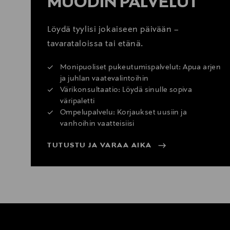
MUODIN PALVELUT
Löydä tyylisi jokaiseen päivään –
tavarataloissa tai etänä.
Monipuoliset pukeutumispalvelut: Apua arjen
ja juhlan vaatevalintoihin
Värikonsultaatio: Löydä sinulle sopiva
väripaletti
Ompelupalvelu: Korjaukset uusiin ja
vanhoihin vaatteisiisi
TUTUSTU JA VARAA AIKA