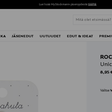
Lue lisää MyStockmann-jäsenyydestä
täältä
KKA
JÄSENEDUT
UUTUUDET
EDUT & IDEAT
PREMI
RO
Unic
Origin
8,95 
Valitse
V