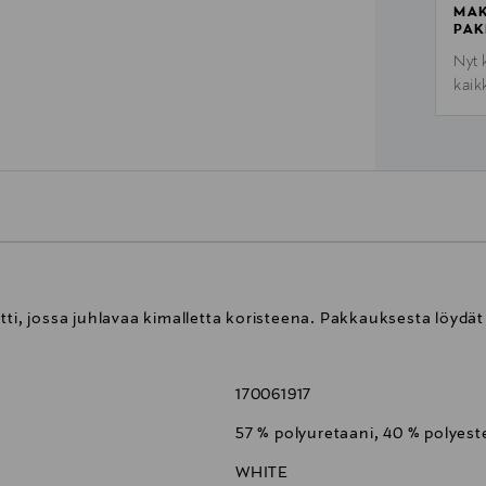
MAK
PAK
Nyt 
kaik
tti, jossa juhlavaa kimalletta koristeena. Pakkauksesta löydä
170061917
57 % polyuretaani, 40 % polyeste
WHITE