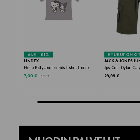
ALE –61%
ETUKUPONKI
LINDEX
JACK & JONES JU
Hello Kitty and friends t-shirt Lindex
JpstCole Dylan Carg
Discounted Price
Original Price
Original Price
7,00 €
29,99 €
17,99 €