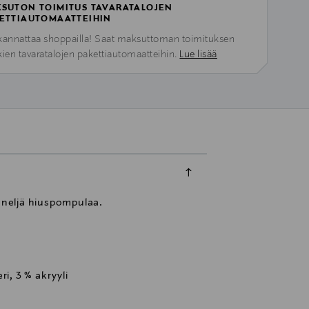
SUTON TOIMITUS TAVARATALOJEN
ETTIAUTOMAATTEIHIN
kannattaa shoppailla! Saat maksuttoman toimituksen
kien tavaratalojen pakettiautomaatteihin.
Lue lisää
t neljä hiuspompulaa.
ri, 3 % akryyli