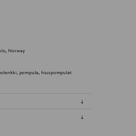
slo, Norway
iuslenkki, pompula, hiuspompulat
luessa tuotteen vastaanottamisesta.