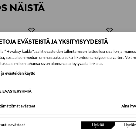
ÖS NÄISTÄ
7,90 €–50,00 € kuljetusyhtiöstä ja 
Alk. 6,90 €, kun toimitus on saatavi
IETOJA EVÄSTEISTÄ JA YKSITYISYYDESTÄ
la “Hyväksy kaikki”, sallit evästeiden tallentamisen laitteellesi sisällön ja maino
tia, sosiaalisen median ominaisuuksia sekä liikenteen analysointia varten. Voit 
uksiasi milloin tahansa sivun alareunasta löytyvästä linkistä.
 ja evästeiden käyttö
SE EVÄSTERYHMIÄ
ttämättömät evästeet
Aina hyv
UUTTA
autusevästeet
Hylkää
Hyväk
TUOTE
ETUKUPONKITUOTE
ALE 