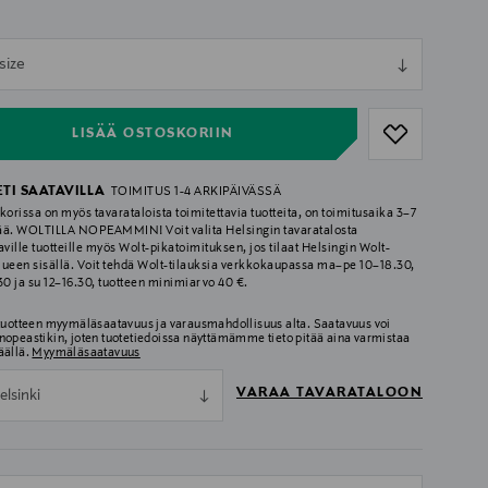
ull
size
ull
LISÄÄ OSTOSKORIIN
ETI SAATAVILLA
TOIMITUS 1-4 ARKIPÄIVÄSSÄ
korissa on myös tavarataloista toimitettavia tuotteita, on toimitusaika 3–7
ää. WOLTILLA NOPEAMMIN! Voit valita Helsingin tavaratalosta
aville tuotteille myös Wolt-pikatoimituksen, jos tilaat Helsingin Wolt-
lueen sisällä. Voit tehdä Wolt-tilauksia verkkokaupassa ma–pe 10–18.30,
.30 ja su 12–16.30, tuotteen minimiarvo 40 €.
 tuotteen myymäläsaatavuus ja varausmahdollisuus alta. Saatavuus voi
nopeastikin, joten tuotetiedoissa näyttämämme tieto pitää aina varmistaa
äällä.
Myymäläsaatavuus
VARAA TAVARATALOON
elsinki