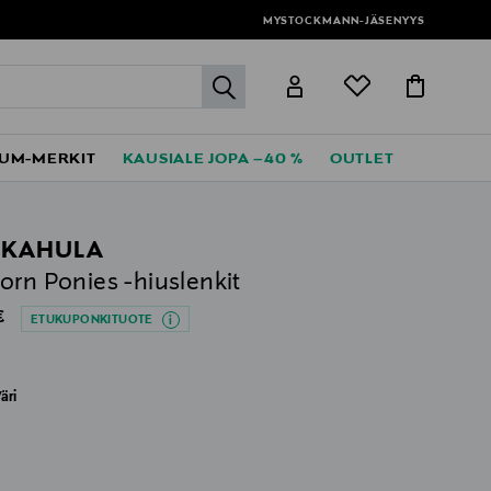
MYSTOCKMANN-JÄSENYYS
label.header.go
UM-MERKIT
KAUSIALE JOPA –40 %
OUTLET
CKAHULA
orn Ponies -hiuslenkit
al Price
€
ETUKUPONKITUOTE
äri