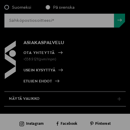
Suomeksi
På svenska
ASIAKASPALVELU
OTA YHTEYTTÄ
+358 9 1211(pvm/mpm)
USEIN KYSYTTYÄ
ETUJEN EHDOT
NÄYTÄ VALIKKO
TUKI & INFO
Instagram
Facebook
Pinterest
AJANKOHTAISTA