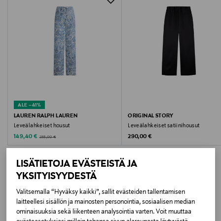
100 % silkki
Hoito-ohjeet
Käsinpesu kylmässä vedessä. Älä valkaise. Älä
rumpukuivaa. Silitys matalalla lämmöllä. Kemiallinen
pesu sallittu.
Väri
ALE –41%
402_512 NIGHT
LAUREN RALPH LAUREN
ORIGINAL STORY
Leveälahkeiset housut
Leveälahkeiset satiinihousut
Koko
Discounted Price
Original Price
Original Price
149,40 €
290,00 €
255,00 €
34
LISÄTIETOJA EVÄSTEISTÄ JA
YKSITYISYYDESTÄ
Valmistusmaa
Valitsemalla “Hyväksy kaikki”, sallit evästeiden tallentamisen
Kiina
LISÄÄ KIINNOSTAVIA
laitteellesi sisällön ja mainosten personointia, sosiaalisen median
ominaisuuksia sekä liikenteen analysointia varten. Voit muuttaa
Valmistajan tuotenumero