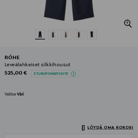
RÓHE
Leveälahkeiset silkkihousut
Original Price
525,00 €
ETUKUPONKITUOTE
Valitse
Väri
LÖYDÄ OMA KOKOSI