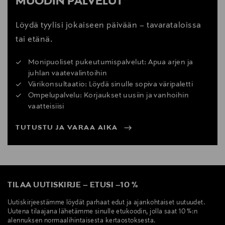
MUODIN PALVELUT
Löydä tyylisi jokaiseen päivään – tavarataloissa
tai etänä.
Monipuoliset pukeutumispalvelut: Apua arjen ja
juhlan vaatevalintoihin
Värikonsultaatio: Löydä sinulle sopiva väripaletti
Ompelupalvelu: Korjaukset uusiin ja vanhoihin
vaatteisiisi
TUTUSTU JA VARAA AIKA
TILAA UUTISKIRJE
–
ETUSI
–
10 %
Uutiskirjeestämme löydät parhaat edut ja ajankohtaiset uutuudet.
Uutena tilaajana lähetämme sinulle etukoodin, jolla saat 10 %:n
alennuksen normaalihintaisesta kertaostoksesta.