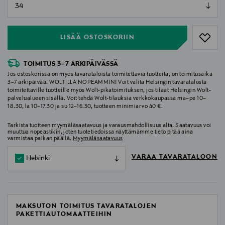
null
null
LISÄÄ OSTOSKORIIN
TOIMITUS 3–7 ARKIPÄIVÄSSÄ
Jos ostoskorissa on myös tavarataloista toimitettavia tuotteita, on toimitusaika
3–7 arkipäivää. WOLTILLA NOPEAMMIN! Voit valita Helsingin tavaratalosta
toimitettaville tuotteille myös Wolt-pikatoimituksen, jos tilaat Helsingin Wolt-
palvelualueen sisällä. Voit tehdä Wolt-tilauksia verkkokaupassa ma–pe 10–
18.30, la 10–17.30 ja su 12–16.30, tuotteen minimiarvo 40 €.
Tarkista tuotteen myymäläsaatavuus ja varausmahdollisuus alta. Saatavuus voi
muuttua nopeastikin, joten tuotetiedoissa näyttämämme tieto pitää aina
varmistaa paikan päällä.
Myymäläsaatavuus
VARAA TAVARATALOON
Helsinki
MAKSUTON TOIMITUS TAVARATALOJEN
PAKETTIAUTOMAATTEIHIN