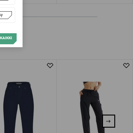
sy
KAIKKI