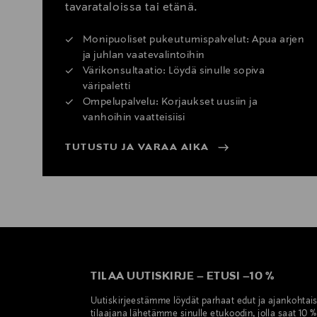
tavarataloissa tai etänä.
Monipuoliset pukeutumispalvelut: Apua arjen
ja juhlan vaatevalintoihin
Värikonsultaatio: Löydä sinulle sopiva
väripaletti
Ompelupalvelu: Korjaukset uusiin ja
vanhoihin vaatteisiisi
TUTUSTU JA VARAA AIKA
TILAA UUTISKIRJE
–
ETUSI
–
10 %
Uutiskirjeestämme löydät parhaat edut ja ajankohtai
tilaajana lähetämme sinulle etukoodin, jolla saat 10 