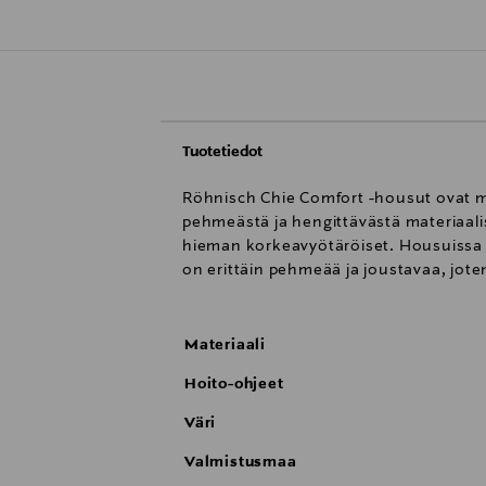
Tuotetiedot
Röhnisch Chie Comfort -housut ovat muk
pehmeästä ja hengittävästä materiaalis
hieman korkeavyötäröiset. Housuissa on
on erittäin pehmeää ja joustavaa, jote
Materiaali
Hoito-ohjeet
Väri
Valmistusmaa