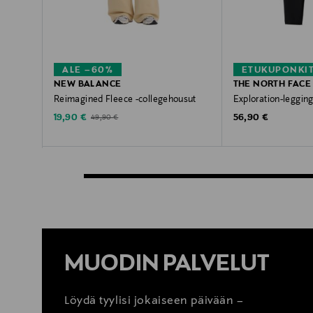
ALE –60%
ETUKUPONKI
NEW BALANCE
THE NORTH FACE
Reimagined Fleece -collegehousut
Exploration-legging
Discounted Price
Original Price
Original Price
19,90 €
56,90 €
49,90 €
MUODIN PALVELUT
Löydä tyylisi jokaiseen päivään –