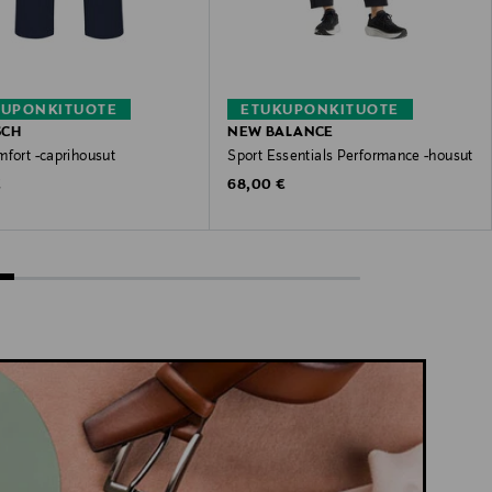
KUPONKITUOTE
ETUKUPONKITUOTE
SCH
NEW BALANCE
mfort -caprihousut
Sport Essentials Performance -housut
 Price
Original Price
€
68,00 €