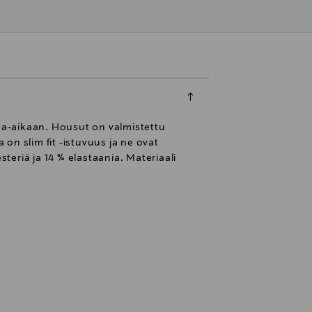
paa-aikaan. Housut on valmistettu
on slim fit -istuvuus ja ne ovat
eriä ja 14 % elastaania. Materiaali