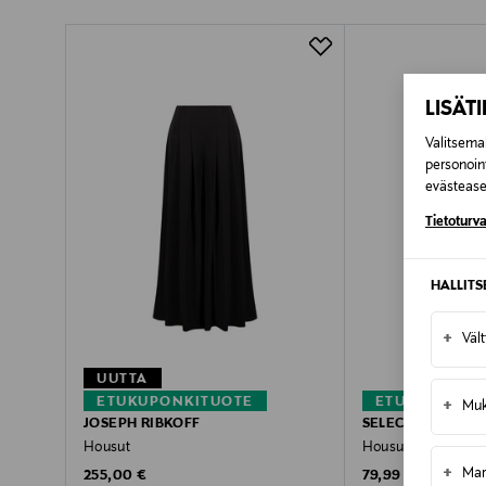
Pikatoimitus Wolt
LISÄT
Valitsemal
personoin
evästeaset
Tietoturva
HALLIT
+
Väl
UUTTA
ETUKUPONKITUOTE
ETUKUPONKI
+
Muk
JOSEPH RIBKOFF
SELECTED
Housut
Housut
+
Mar
Original Price
Original Price
255,00 €
79,99 €