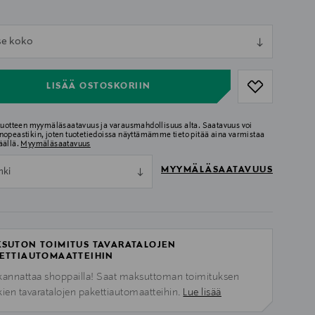
ull
tse koko
ull
LISÄÄ OSTOSKORIIN
 tuotteen myymäläsaatavuus ja varausmahdollisuus alta. Saatavuus voi
nopeastikin, joten tuotetiedoissa näyttämämme tieto pitää aina varmistaa
äällä.
Myymäläsaatavuus
MYYMÄLÄSAATAVUUS
nki
SUTON TOIMITUS TAVARATALOJEN
ETTIAUTOMAATTEIHIN
kannattaa shoppailla! Saat maksuttoman toimituksen
kien tavaratalojen pakettiautomaatteihin.
Lue lisää