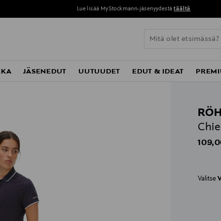
Lue lisää MyStockmann-jäsenyydestä
täältä
KKA
JÄSENEDUT
UUTUUDET
EDUT & IDEAT
PREMI
RÖH
Chie
Origin
109,0
Valitse
V