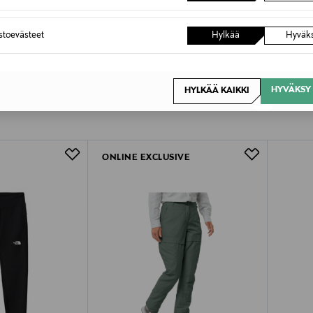
astoevästeet
Hylkää
Hyväk
HYVÄKSY 
HYLKÄÄ KAIKKI
OTTEITA
ONLINE EXCLUSIVE