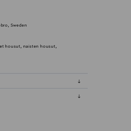
rebro, Sweden
set housut, naisten housut,
luessa tuotteen vastaanottamisesta.
tuotteen koosta riippuen