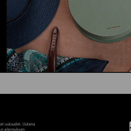
set uutuudet. Uutena
%:n alennuksen