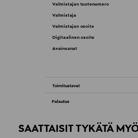
Valmistajan tuotenumero
Valmistaja
Valmistajan osoite
Digitaalinen osoite
Avainsanat
Toimitustavat
Nouto tavaratalosta
Palautus
Meille on hyvin tärkeää, että olet tyytyvä
Toimitus automaattiin tai noutopisteeseen
Palauttaminen on maksutonta eikä sinun ta
SAATTAISIT TYKÄTÄ MY
LUE TARKEMMAT PALAUTUSOHJEET
Kotiinkuljetus