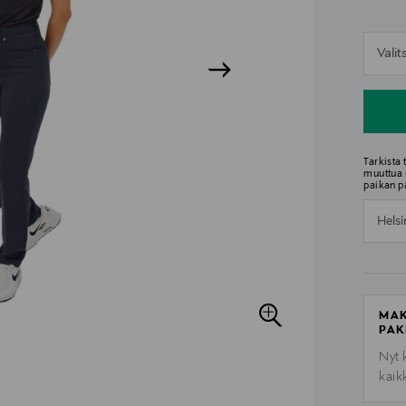
n
Vali
n
Tarkista
muuttua 
paikan p
Helsi
MAK
PAK
Nyt 
kaik