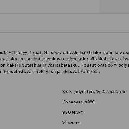
avat ja tyylikkäät. Ne sopivat täydellisesti liikuntaan ja va
ta, joka antaa sinulle mukavan olon koko päiväksi. Housuissa 
 kaksi sivutaskua ja yksi takatasku. Housut ovat 86 % polyest
n housut istuvat mukavasti ja liikkuvat kanssasi.
86 % polyesteri, 14 % elastaani
Konepesu 40°C
9S0 NAVY
Vietnam