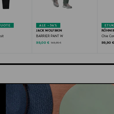
TUOTE
ALE –34%
ETU
JACK WOLFSKIN
RÖHNI
sit
BARRIER PANT W
Chie Co
Discounted Price
Original
Original Price
99,00 €
99,90 
149,95 €