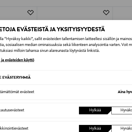
Alk. 6,90 €, kun toimitus on saatavi
IETOJA EVÄSTEISTÄ JA YKSITYISYYDESTÄ
la “Hyväksy kaikki”, sallit evästeiden tallentamisen laitteellesi sisällön ja maino
tia, sosiaalisen median ominaisuuksia sekä liikenteen analysointia varten. Voit 
uksiasi milloin tahansa sivun alareunasta löytyvästä linkistä.
 ja evästeiden käyttö
SE EVÄSTERYHMIÄ
ttämättömät evästeet
Aina hyv
TUOTE
ALE –60%
ETU
autusevästeet
Hylkää
Hyväk
MARC O'POLO
JOSEPH
Housut
Housut
kkinointievästeet
Hylkää
Hyväk
Discounted Price
Original
Original Price
67,60 €
249,00
169,95 €