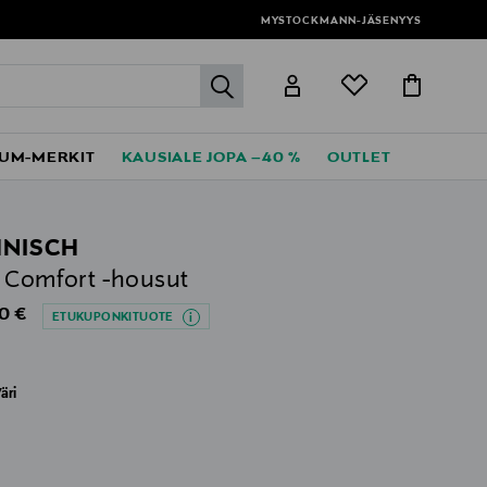
MYSTOCKMANN-JÄSENYYS
label.header.go
UM-MERKIT
KAUSIALE JOPA –40 %
OUTLET
NISCH
 Comfort -housut
al Price
0 €
ETUKUPONKITUOTE
äri