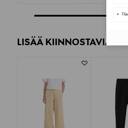
+
Til
LISÄÄ KIINNOSTAVIA TU