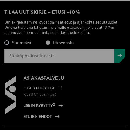
TILAA UUTISKIRJE
–
ETUSI
–
10 %
Uutiskirjeestämme löydät parhaat edut ja ajankohtaiset uutuudet.
Uutena tilaajana lähetämme sinulle etukoodin, jolla saat 10 %:n
alennuksen normaalihintaisesta kertaostoksesta.
Suomeksi
På svenska
ASIAKASPALVELU
OTA YHTEYTTÄ
+358 9 1211(pvm/mpm)
USEIN KYSYTTYÄ
ETUJEN EHDOT