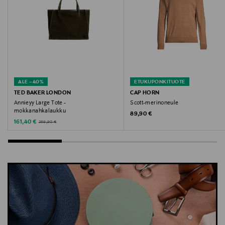
Röhnisch, treenitrikoot, flare-housut, leveälahkeiset
trikoot, urheiluhousut, mukavat trikoot
ALE –40%
ETUKUPONKITUOTE
TED BAKER LONDON
CAP HORN
Annieyy Large Tote -
Scott-merinoneule
mokkanahkalaukku
Original Price
89,90 €
Discounted Price
Original Price
161,40 €
269,90 €