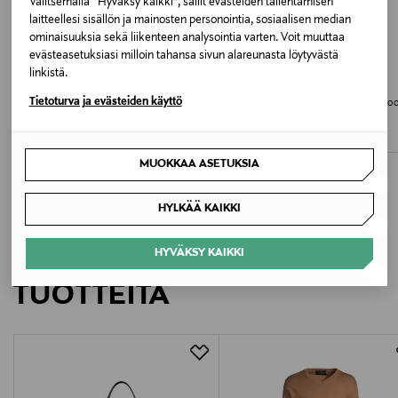
Valitsemalla “Hyväksy kaikki”, sallit evästeiden tallentamisen
Valmistusmaa
laitteellesi sisällön ja mainosten personointia, sosiaalisen median
Kiina
ominaisuuksia sekä liikenteen analysointia varten. Voit muuttaa
evästeasetuksiasi milloin tahansa sivun alareunasta löytyvästä
ALE –63%
ETUKUPONKITUOTE
linkistä.
Valmistajan tuotenumero
LEVI'S PLUS
CASALL
Tietoturva ja evästeiden käyttö
725™ High Rise Bootcut -farkut
Heat Printed High Waist -treenitrikoo
001027
Discounted Price
Original Price
Original Price
43,00 €
99,90 €
115,00 €
Valmistaja
MUOKKAA ASETUKSIA
Rohnisch Sport AB
HYLKÄÄ KAIKKI
Valmistajan osoite
LISÄÄ KIINNOSTAVIA
HYVÄKSY KAIKKI
Pappersbruksallén 2, 702 15, Örebro, Sweden
TUOTTEITA
Digitaalinen osoite
sales@rohnisch.com
Avainsanat