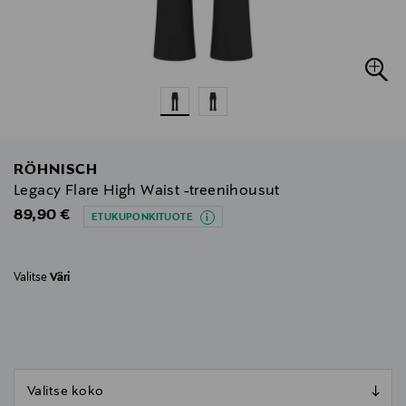
RÖHNISCH
Legacy Flare High Waist -treenihousut
Original Price
89,90 €
ETUKUPONKITUOTE
Valitse
Väri
null
null