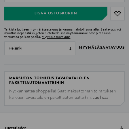
LISÄÄ OSTOSKORIIN
Tarkista tuotteen myymäläsaatavuus ja varausmahdollisuus alta. Saatavuus voi
muuttua nopeastikin, joten tuotetiedoissa näyttämämme tieto pitää aina
varmistaa paikan päällä.
Myymäläsaatavuus
MYYMÄLÄSAATAVUUS
Helsinki
MAKSUTON TOIMITUS TAVARATALOJEN
PAKETTIAUTOMAATTEIHIN
Nyt kannattaa shoppailla! Saat maksuttoman toimituksen
kaikkien tavaratalojen pakettiautomaatteihin.
Lue lisää
Tuotetiedot