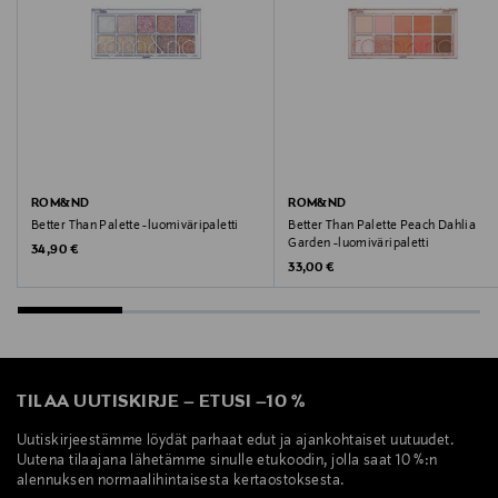
CI 77492, CI 77891, CI 77007, CI 77742, CI 75470, CI 19140
Valmistajan tuotenumero
RN-BE-002
Valmistaja
NBI Nordic Beauty Import Oy
ROM&ND
ROM&ND
Better Than Palette -luomiväripaletti
Better Than Palette Peach Dahlia
Garden -luomiväripaletti
Original Price
Valmistajan osoite
34,90 €
Original Price
33,00 €
Eteläranta 6, LH 1-2, 00130 Helsinki, Finland
Digitaalinen osoite
info@nordicbeautyimport.com
TILAA UUTISKIRJE
–
ETUSI
–
10 %
Avainsanat
Uutiskirjeestämme löydät parhaat edut ja ajankohtaiset uutuudet.
Uutena tilaajana lähetämme sinulle etukoodin, jolla saat 10 %:n
kulmakarvageeli, kulmakynä, meikit, K-Beauty, korea,
alennuksen normaalihintaisesta kertaostoksesta.
korean, korealainen, korealaista