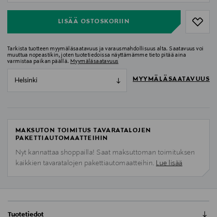
LISÄÄ OSTOSKORIIN
Tarkista tuotteen myymäläsaatavuus ja varausmahdollisuus alta. Saatavuus voi
muuttua nopeastikin, joten tuotetiedoissa näyttämämme tieto pitää aina
varmistaa paikan päällä.
Myymäläsaatavuus
MYYMÄLÄSAATAVUUS
Helsinki
MAKSUTON TOIMITUS TAVARATALOJEN
PAKETTIAUTOMAATTEIHIN
Nyt kannattaa shoppailla! Saat maksuttoman toimituksen
kaikkien tavaratalojen pakettiautomaatteihin.
Lue lisää
Tuotetiedot