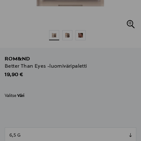
ROM&ND
Better Than Eyes -luomiväripaletti
Original Price
19,90 €
Valitse
Väri
null
null