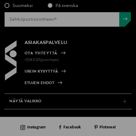
Suomeksi
På svenska
ASIAKASPALVELU
OTA YHTEYTTÄ
+358 9 1211(pvm/mpm)
USEIN KYSYTTYÄ
ETUJEN EHDOT
NÄYTÄ VALIKKO
TUKI & INFO
Instagram
Facebook
Pinterest
AJANKOHTAISTA