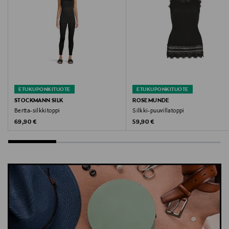
Digitaalinen osoite
info@rosemunde.com
Avainsanat
rosamunde, silkkitoppi, pitsitoppi, alustoppi,
silkkipaita, aluspaita, tanktoppi
ETUKUPONKITUOTE
ETUKUPONKITUOTE
STOCKMANN SILK
ROSEMUNDE
Bertta-silkkitoppi
Silkki-puuvillatoppi
Original Price
Original Price
69,90 €
59,90 €