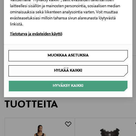
Valitsemalla “Hyväksy kaikki”, sallit evästeiden tallentamisen
Pituus M-koossa noin 65 cm
laitteellesi sisällön ja mainosten personointia, sosiaalisen median
ominaisuuksia sekä liikenteen analysointia varten. Voit muuttaa
evästeasetuksiasi milloin tahansa sivun alareunasta löytyvästä
Väri
linkistä.
1049 NEW WHITE
ETUKUPONKITUOTE
ETUKUPONKITUOTE
Tietoturva ja evästeiden käyttö
AMERICANDREAMS
AMERICANDREAMS
Cornelia Cropped -neuletakki
Cornelia-mohairsekoiteneuletakki
Valmistusmaa
Original Price
Original Price
179,00 €
190,00 €
Kiina
MUOKKAA ASETUKSIA
Valmistajan tuotenumero
HYLKÄÄ KAIKKI
5405
HYVÄKSY KAIKKI
LISÄÄ KIINNOSTAVIA
Valmistaja
TUOTTEITA
Rosemunde ApS
Valmistajan osoite
Staktoften 2, DK-2950 Vedbæk