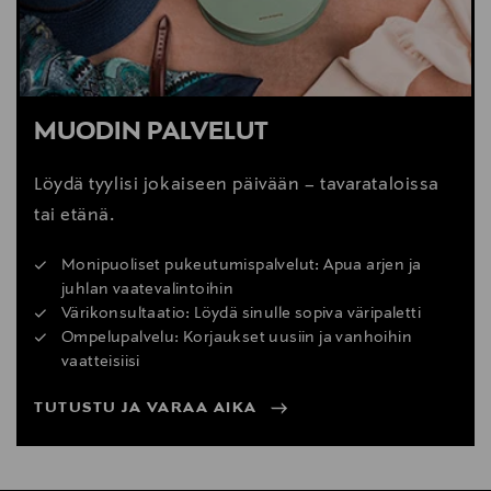
MUODIN PALVELUT
Löydä tyylisi jokaiseen päivään – tavarataloissa
tai etänä.
Monipuoliset pukeutumispalvelut: Apua arjen ja
juhlan vaatevalintoihin
Värikonsultaatio: Löydä sinulle sopiva väripaletti
Ompelupalvelu: Korjaukset uusiin ja vanhoihin
vaatteisiisi
TUTUSTU JA VARAA AIKA