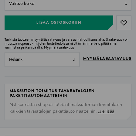
null
null
LISÄÄ OSTOSKORIIN
Tarkista tuotteen myymäläsaatavuus ja varausmahdollisuus alta. Saatavuus voi
muuttua nopeastikin, joten tuotetiedoissa näyttämämme tieto pitää aina
varmistaa paikan päällä.
Myymäläsaatavuus
MYYMÄLÄSAATAVUUS
Helsinki
MAKSUTON TOIMITUS TAVARATALOJEN
PAKETTIAUTOMAATTEIHIN
Nyt kannattaa shoppailla! Saat maksuttoman toimituksen
kaikkien tavaratalojen pakettiautomaatteihin.
Lue lisää