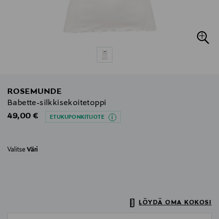
ROSEMUNDE
Babette-silkkisekoitetoppi
Original Price
49,00 €
ETUKUPONKITUOTE
Valitse
Väri
LÖYDÄ OMA KOKOSI