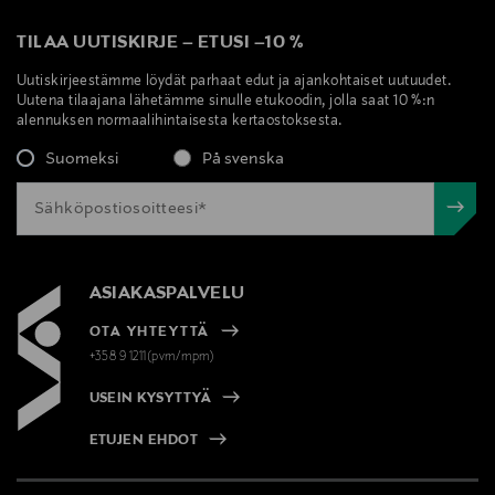
TILAA UUTISKIRJE
–
ETUSI
–
10 %
Uutiskirjeestämme löydät parhaat edut ja ajankohtaiset uutuudet.
Uutena tilaajana lähetämme sinulle etukoodin, jolla saat 10 %:n
alennuksen normaalihintaisesta kertaostoksesta.
Suomeksi
På svenska
ASIAKASPALVELU
OTA YHTEYTTÄ
+358 9 1211(pvm/mpm)
USEIN KYSYTTYÄ
ETUJEN EHDOT