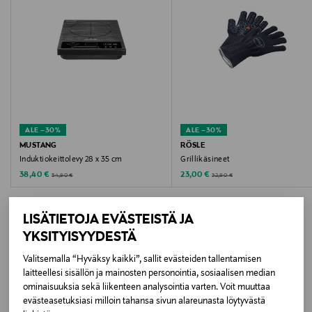
Hoito-ohjeet
Käsinpesu. Puhdista käytön jälkeen.
Väri
STEEL STEEL/BLACK
ALE –30%
ALE –30%
Koko
MUSTANG
RÖSLE
Induktiokeittolevy 28 x 35 cm
Grillikäsineet
43 x 16.5 x 3&nbsp; CM
Discounted Price
Discounted Price
Original Price
Original Price
38,40 €
23,00 €
54,90 €
32,90 €
Valmistusmaa
LISÄTIETOJA EVÄSTEISTÄ JA
Kiina
YKSITYISYYDESTÄ
Valmistajan tuotenumero
Valitsemalla “Hyväksy kaikki”, sallit evästeiden tallentamisen
LISÄÄ KIINNOSTAVIA
laitteellesi sisällön ja mainosten personointia, sosiaalisen median
23954
ominaisuuksia sekä liikenteen analysointia varten. Voit muuttaa
TUOTTEITA
evästeasetuksiasi milloin tahansa sivun alareunasta löytyvästä