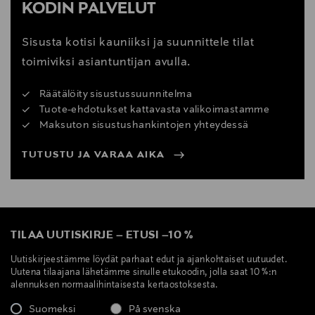
KODIN PALVELUT
Sisusta kotisi kauniiksi ja suunnittele tilat
toimiviksi asiantuntijan avulla.
Räätälöity sisustussuunnitelma
Tuote-ehdotukset kattavasta valikoimastamme
Maksuton sisustushankintojen yhteydessä
TUTUSTU JA VARAA AIKA
TILAA UUTISKIRJE
–
ETUSI
–
10 %
Uutiskirjeestämme löydät parhaat edut ja ajankohtaiset uutuudet.
Uutena tilaajana lähetämme sinulle etukoodin, jolla saat 10 %:n
alennuksen normaalihintaisesta kertaostoksesta.
Suomeksi
På svenska