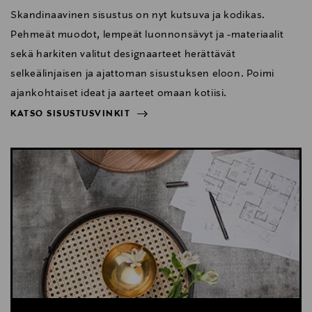
Skandinaavinen sisustus on nyt kutsuva ja kodikas.
Pehmeät muodot, lempeät luonnonsävyt ja -materiaalit
sekä harkiten valitut designaarteet herättävät
selkeälinjaisen ja ajattoman sisustuksen eloon. Poimi
ajankohtaiset ideat ja aarteet omaan kotiisi.
KATSO SISUSTUSVINKIT
NÄYTÄ VÄHEMMÄN
KATSO SISUSTUSVINKIT