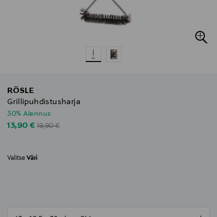
RÖSLE
Grillipuhdistusharja
30% Alennus
Original Price
Discounted Price
13,90 €
19,90 €
Valitse
Väri
null