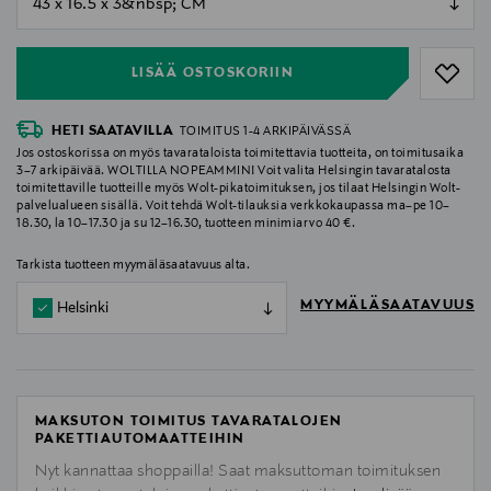
null
LISÄÄ OSTOSKORIIN
HETI SAATAVILLA
TOIMITUS 1-4 ARKIPÄIVÄSSÄ
Jos ostoskorissa on myös tavarataloista toimitettavia tuotteita, on toimitusaika
3–7 arkipäivää. WOLTILLA NOPEAMMIN! Voit valita Helsingin tavaratalosta
toimitettaville tuotteille myös Wolt-pikatoimituksen, jos tilaat Helsingin Wolt-
palvelualueen sisällä. Voit tehdä Wolt-tilauksia verkkokaupassa ma–pe 10–
18.30, la 10–17.30 ja su 12–16.30, tuotteen minimiarvo 40 €.
Tarkista tuotteen myymäläsaatavuus alta.
MYYMÄLÄSAATAVUUS
Helsinki
MAKSUTON TOIMITUS TAVARATALOJEN
PAKETTIAUTOMAATTEIHIN
Nyt kannattaa shoppailla! Saat maksuttoman toimituksen