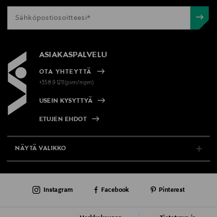
ASIAKASPALVELU
OTA YHTEYTTÄ
+358 9 1211(pvm/mpm)
USEIN KYSYTTYÄ
ETUJEN EHDOT
NÄYTÄ VALIKKO
TUKI & INFO
Instagram
Facebook
Pinterest
AJANKOHTAISTA
PALVELUT