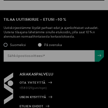
TILAA UUTISKIRJE
–
ETUSI
–
10 %
Uutiskirjeestämme löydät parhaat edut ja ajankohtaiset uutuudet.
Uutena tilaajana lähetämme sinulle etukoodin, jolla saat 10 %:n
alennuksen normaalihintaisesta kertaostoksesta.
Suomeksi
På svenska
ASIAKASPALVELU
OTA YHTEYTTÄ
+358 9 1211(pvm/mpm)
USEIN KYSYTTYÄ
ETUJEN EHDOT