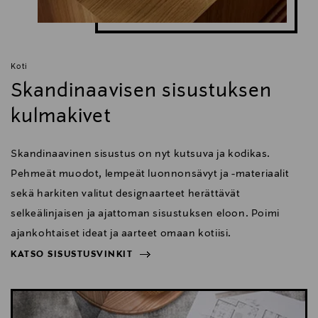
Koti
Skandinaavisen sisustuksen
kulmakivet
Skandinaavinen sisustus on nyt kutsuva ja kodikas.
Pehmeät muodot, lempeät luonnonsävyt ja -materiaalit
sekä harkiten valitut designaarteet herättävät
selkeälinjaisen ja ajattoman sisustuksen eloon. Poimi
ajankohtaiset ideat ja aarteet omaan kotiisi.
KATSO SISUSTUSVINKIT
NÄYTÄ VÄHEMMÄN
KATSO SISUSTUSVINKIT