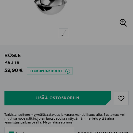
RÖSLE
Kauha
Original Price
39,90 €
ETUKUPONKITUOTE
null
null
LISÄÄ OSTOSKORIIN
Tarkista tuotteen myymäläsaatavuus ja varausmahdollisuus alta. Saatavuus voi
muuttua nopeastikin, joten tuotetiedoissa näyttämämme tieto pitää aina
varmistaa paikan päällä.
Myymäläsaatavuus