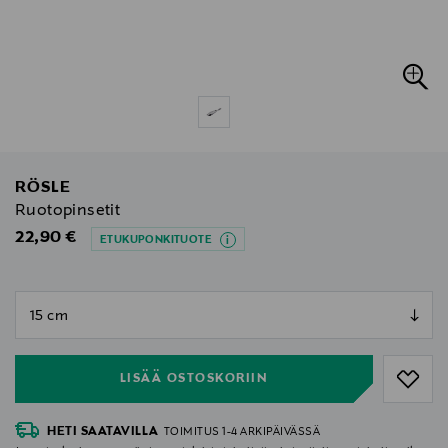
RÖSLE
Ruotopinsetit
Original Price
22,90 €
ETUKUPONKITUOTE
null
null
LISÄÄ OSTOSKORIIN
HETI SAATAVILLA
TOIMITUS 1-4 ARKIPÄIVÄSSÄ