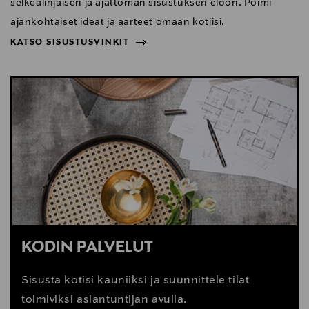
selkeälinjaisen ja ajattoman sisustuksen eloon. Poimi
ajankohtaiset ideat ja aarteet omaan kotiisi.
KATSO SISUSTUSVINKIT
NÄYTÄ VÄHEMMÄN
KATSO SISUSTUSVINKIT
KODIN PALVELUT
Sisusta kotisi kauniiksi ja suunnittele tilat
toimiviksi asiantuntijan avulla.