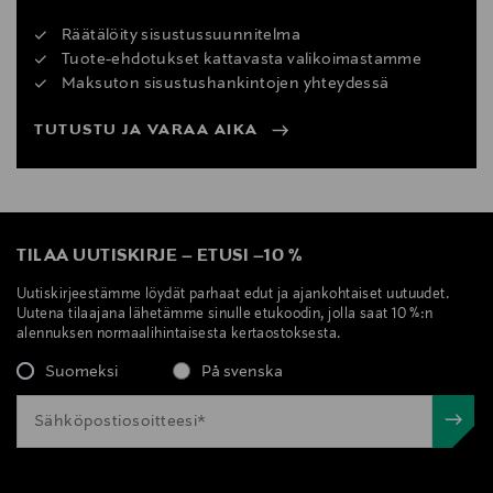
Räätälöity sisustussuunnitelma
Tuote-ehdotukset kattavasta valikoimastamme
Maksuton sisustushankintojen yhteydessä
TUTUSTU JA VARAA AIKA
TILAA UUTISKIRJE
–
ETUSI
–
10 %
Uutiskirjeestämme löydät parhaat edut ja ajankohtaiset uutuudet.
Uutena tilaajana lähetämme sinulle etukoodin, jolla saat 10 %:n
alennuksen normaalihintaisesta kertaostoksesta.
Suomeksi
På svenska