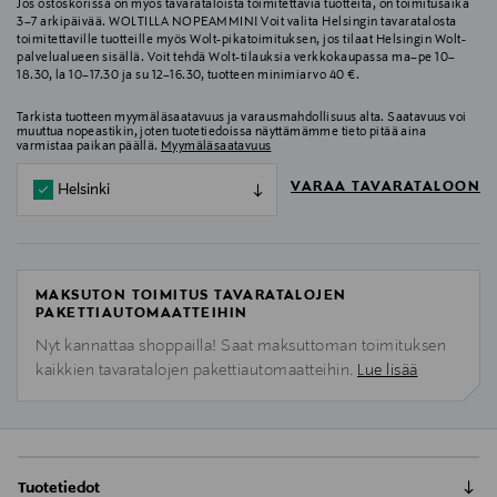
Jos ostoskorissa on myös tavarataloista toimitettavia tuotteita, on toimitusaika
3–7 arkipäivää. WOLTILLA NOPEAMMIN! Voit valita Helsingin tavaratalosta
toimitettaville tuotteille myös Wolt-pikatoimituksen, jos tilaat Helsingin Wolt-
palvelualueen sisällä. Voit tehdä Wolt-tilauksia verkkokaupassa ma–pe 10–
18.30, la 10–17.30 ja su 12–16.30, tuotteen minimiarvo 40 €.
Tarkista tuotteen myymäläsaatavuus ja varausmahdollisuus alta. Saatavuus voi
muuttua nopeastikin, joten tuotetiedoissa näyttämämme tieto pitää aina
varmistaa paikan päällä.
Myymäläsaatavuus
VARAA TAVARATALOON
Helsinki
MAKSUTON TOIMITUS TAVARATALOJEN
PAKETTIAUTOMAATTEIHIN
Nyt kannattaa shoppailla! Saat maksuttoman toimituksen
kaikkien tavaratalojen pakettiautomaatteihin.
Lue lisää
Tuotetiedot