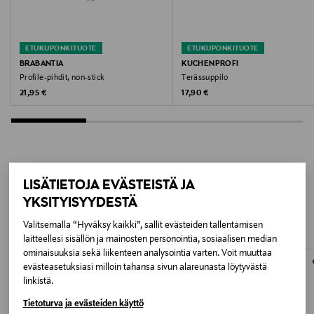
Valmistajan osoite
Fleminggatan 20, SE-112 26 Stockholm, Sweden
ETUKUPONKITUOTE
ETUKUPONKITUOTE
Digitaalinen osoite
BRABANTIA
KUCHENPROFI
Profile-pihdit, non-stick
Terässuppilo
info@fh-group.se
Original Price
Original Price
21,95 €
17,90 €
LISÄTIETOJA EVÄSTEISTÄ JA
LISÄÄ KIINNOSTAVIA
YKSITYISYYDESTÄ
TUOTTEITA
Valitsemalla “Hyväksy kaikki”, sallit evästeiden tallentamisen
laitteellesi sisällön ja mainosten personointia, sosiaalisen median
ominaisuuksia sekä liikenteen analysointia varten. Voit muuttaa
evästeasetuksiasi milloin tahansa sivun alareunasta löytyvästä
linkistä.
Tietoturva ja evästeiden käyttö