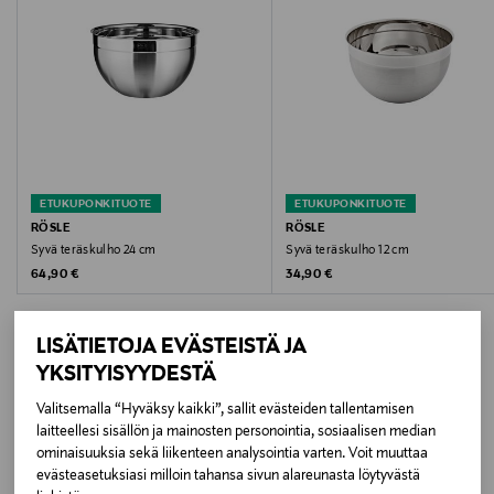
Koko
One size
Valmistusmaa
Ranska
Valmistaja
ETUKUPONKITUOTE
ETUKUPONKITUOTE
RÖSLE
RÖSLE
F&H Group A/S.
Syvä teräskulho 24 cm
Syvä teräskulho 12 cm
Original Price
Original Price
64,90 €
34,90 €
Valmistajan osoite
Fleminggatan 20, SE-112 26 Stockholm, Sweden
LISÄTIETOJA EVÄSTEISTÄ JA
YKSITYISYYDESTÄ
Digitaalinen osoite
Valitsemalla “Hyväksy kaikki”, sallit evästeiden tallentamisen
info@fh-group.se
LISÄÄ KIINNOSTAVIA
laitteellesi sisällön ja mainosten personointia, sosiaalisen median
ominaisuuksia sekä liikenteen analysointia varten. Voit muuttaa
TUOTTEITA
evästeasetuksiasi milloin tahansa sivun alareunasta löytyvästä