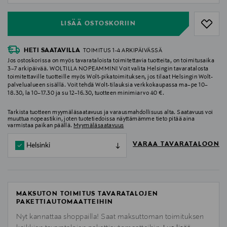
LISÄÄ OSTOSKORIIN
HETI SAATAVILLA
TOIMITUS 1-4 ARKIPÄIVÄSSÄ
Jos ostoskorissa on myös tavarataloista toimitettavia tuotteita, on toimitusaika
3–7 arkipäivää. WOLTILLA NOPEAMMIN! Voit valita Helsingin tavaratalosta
toimitettaville tuotteille myös Wolt-pikatoimituksen, jos tilaat Helsingin Wolt-
palvelualueen sisällä. Voit tehdä Wolt-tilauksia verkkokaupassa ma–pe 10–
18.30, la 10–17.30 ja su 12–16.30, tuotteen minimiarvo 40 €.
Tarkista tuotteen myymäläsaatavuus ja varausmahdollisuus alta. Saatavuus voi
muuttua nopeastikin, joten tuotetiedoissa näyttämämme tieto pitää aina
varmistaa paikan päällä.
Myymäläsaatavuus
VARAA TAVARATALOON
Helsinki
MAKSUTON TOIMITUS TAVARATALOJEN
PAKETTIAUTOMAATTEIHIN
Nyt kannattaa shoppailla! Saat maksuttoman toimituksen