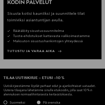
KODIN PALVELUT
Sisusta kotisi kauniiksi ja suunnittele tilat
toimiviksi asiantuntijan avulla.
Räätälöity sisustussuunnitelma
Tuote-ehdotukset kattavasta valikoimastamme
Maksuton sisustushankintojen yhteydessä
TUTUSTU JA VARAA AIKA
TILAA UUTISKIRJE
–
ETUSI
–
10 %
Uutiskirjeestämme löydät parhaat edut ja ajankohtaiset uutuudet.
Uutena tilaajana lähetämme sinulle etukoodin, jolla saat 10 %:n
alennuksen normaalihintaisesta kertaostoksesta.
Suomeksi
På svenska