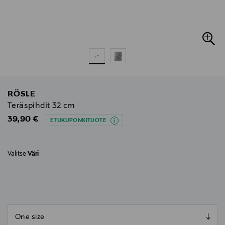
RÖSLE
Teräspihdit 32 cm
Original Price
39,90 €
ETUKUPONKITUOTE
Valitse
Väri
null
null