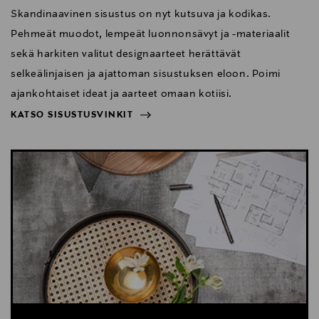
Skandinaavinen sisustus on nyt kutsuva ja kodikas.
Pehmeät muodot, lempeät luonnonsävyt ja -materiaalit
sekä harkiten valitut designaarteet herättävät
selkeälinjaisen ja ajattoman sisustuksen eloon. Poimi
ajankohtaiset ideat ja aarteet omaan kotiisi.
KATSO SISUSTUSVINKIT
NÄYTÄ VÄHEMMÄN
KATSO SISUSTUSVINKIT