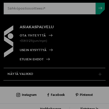
ASIAKASPALVELU
OTA YHTEYTTÄ
+358 9 1211(pvm/mpm)
USEIN KYSYTTYÄ
ETUJEN EHDOT
NÄYTÄ VALIKKO
TUKI & INFO
Instagram
Facebook
Pinterest
AJANKOHTAISTA
PALVELUT