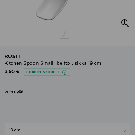
ROSTI
Kitchen Spoon Small -keittolusikka 19 cm
Original Price
3,95 €
ETUKUPONKITUOTE
Valitse
Väri
null
null