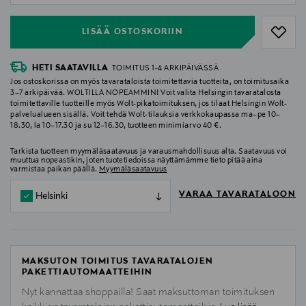
LISÄÄ OSTOSKORIIN
HETI SAATAVILLA
TOIMITUS 1-4 ARKIPÄIVÄSSÄ
Jos ostoskorissa on myös tavarataloista toimitettavia tuotteita, on toimitusaika
3–7 arkipäivää. WOLTILLA NOPEAMMIN! Voit valita Helsingin tavaratalosta
toimitettaville tuotteille myös Wolt-pikatoimituksen, jos tilaat Helsingin Wolt-
palvelualueen sisällä. Voit tehdä Wolt-tilauksia verkkokaupassa ma–pe 10–
18.30, la 10–17.30 ja su 12–16.30, tuotteen minimiarvo 40 €.
Tarkista tuotteen myymäläsaatavuus ja varausmahdollisuus alta. Saatavuus voi
muuttua nopeastikin, joten tuotetiedoissa näyttämämme tieto pitää aina
varmistaa paikan päällä.
Myymäläsaatavuus
VARAA TAVARATALOON
Helsinki
MAKSUTON TOIMITUS TAVARATALOJEN
PAKETTIAUTOMAATTEIHIN
Nyt kannattaa shoppailla! Saat maksuttoman toimituksen