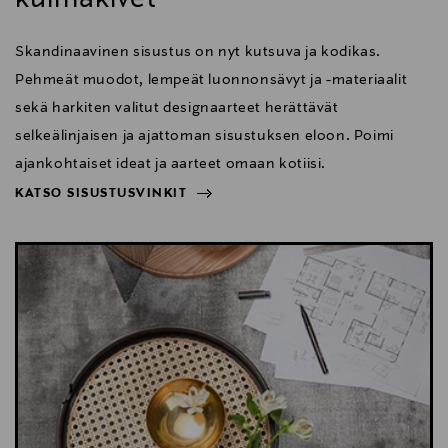
Skandinaavinen sisustus on nyt kutsuva ja kodikas.
Pehmeät muodot, lempeät luonnonsävyt ja -materiaalit
sekä harkiten valitut designaarteet herättävät
selkeälinjaisen ja ajattoman sisustuksen eloon. Poimi
ajankohtaiset ideat ja aarteet omaan kotiisi.
KATSO SISUSTUSVINKIT
NÄYTÄ VÄHEMMÄN
KATSO SISUSTUSVINKIT