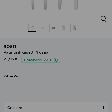
ROSTI
Patalusikkasetti 4 osaa
Original Price
21,95 €
ETUKUPONKITUOTE
Valitse
Väri
null
null