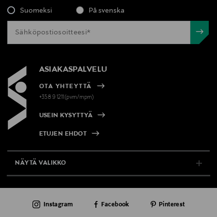
Suomeksi
På svenska
ASIAKASPALVELU
OTA YHTEYTTÄ
+358 9 1211(pvm/mpm)
USEIN KYSYTTYÄ
ETUJEN EHDOT
NÄYTÄ VALIKKO
TUKI & INFO
Instagram
Facebook
Pinterest
AJANKOHTAISTA