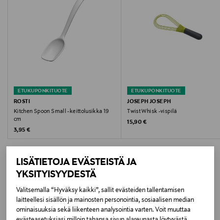
Hoito-ohjeet
Elintarviketurvallinen. Astianpesukoneen kestävä.
Voidaan käyttää mikroaaltouunissa. Pakastinkestävä.
Väri
WHITE
ETUKUPONKITUOTE
ETUKUPONKITUOTE
ROSTI
JOSEPH JOSEPH
Koko
Kitchen Spoon Small -keittolusikka 19
Twist Whisk -vispilä
cm
Original Price
15,90 €
One size
Original Price
3,95 €
Valmistusmaa
LISÄTIETOJA EVÄSTEISTÄ JA
Thaimaa
YKSITYISYYDESTÄ
Valitsemalla “Hyväksy kaikki”, sallit evästeiden tallentamisen
Valmistajan tuotenumero
LISÄÄ KIINNOSTAVIA
laitteellesi sisällön ja mainosten personointia, sosiaalisen median
30118
ominaisuuksia sekä liikenteen analysointia varten. Voit muuttaa
TUOTTEITA
evästeasetuksiasi milloin tahansa sivun alareunasta löytyvästä