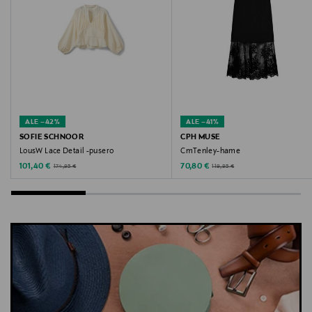
ALE –42%
ALE –41%
SOFIE SCHNOOR
CPH MUSE
LousW Lace Detail -pusero
CmTenley-hame
Discounted Price
Discounted Price
Original Price
Original Price
101,40 €
70,80 €
174,95 €
119,95 €