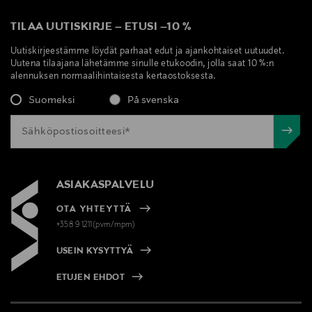
TILAA UUTISKIRJE
–
ETUSI
–
10 %
Uutiskirjeestämme löydät parhaat edut ja ajankohtaiset uutuudet.
Uutena tilaajana lähetämme sinulle etukoodin, jolla saat 10 %:n
alennuksen normaalihintaisesta kertaostoksesta.
Suomeksi
På svenska
ASIAKASPALVELU
OTA YHTEYTTÄ
+358 9 1211(pvm/mpm)
USEIN KYSYTTYÄ
ETUJEN EHDOT