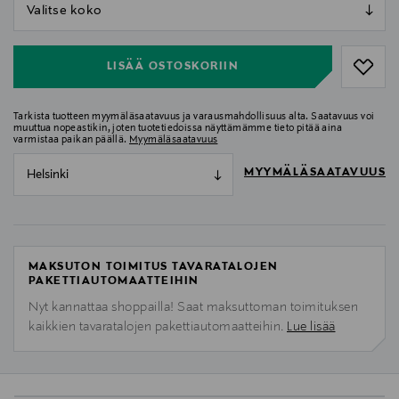
null
null
LISÄÄ OSTOSKORIIN
Tarkista tuotteen myymäläsaatavuus ja varausmahdollisuus alta. Saatavuus voi
muuttua nopeastikin, joten tuotetiedoissa näyttämämme tieto pitää aina
varmistaa paikan päällä.
Myymäläsaatavuus
MYYMÄLÄSAATAVUUS
Helsinki
MAKSUTON TOIMITUS TAVARATALOJEN
PAKETTIAUTOMAATTEIHIN
Nyt kannattaa shoppailla! Saat maksuttoman toimituksen
kaikkien tavaratalojen pakettiautomaatteihin.
Lue lisää