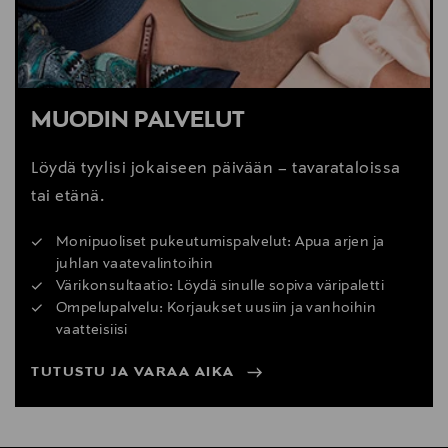
MUODIN PALVELUT
Löydä tyylisi jokaiseen päivään – tavarataloissa
tai etänä.
Monipuoliset pukeutumispalvelut: Apua arjen ja
juhlan vaatevalintoihin
Värikonsultaatio: Löydä sinulle sopiva väripaletti
Ompelupalvelu: Korjaukset uusiin ja vanhoihin
vaatteisiisi
TUTUSTU JA VARAA AIKA