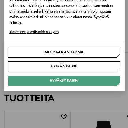
Valitsemalla “Hyväksy kaikki”, sallit evästeiden tallentamisen
laitteellesi sisällön ja mainosten personointia, sosiaalisen median
Valmistajan tuotenumero
ominaisuuksia sekä liikenteen analysointia varten. Voit muuttaa
evästeasetuksiasi milloin tahansa sivun alareunasta löytyvästä
RDF882
linkistä.
ETUKUPONKITUOTE
ETUKUPONKITUOTE
Tietoturva ja evästeiden käyttö
Valmistaja
VILA
RUE DE FEMME
ViDagmar Coated High Waist -hame
Clarie-liivi
PBO A/S
Original Price
Original Price
31,99 €
135,00 €
MUOKKAA ASETUKSIA
Valmistajan osoite
PBO A/S, Brunbjergvej 5, 8240 Risskov, Denmark
HYLKÄÄ KAIKKI
Digitaalinen osoite
HYVÄKSY KAIKKI
LISÄÄ KIINNOSTAVIA
shop@pbo-group.com
TUOTTEITA
Avainsanat
RUE de FEMME, hame, vegaaninen hame, A-linjainen
hame, minihame, tekonahkahame