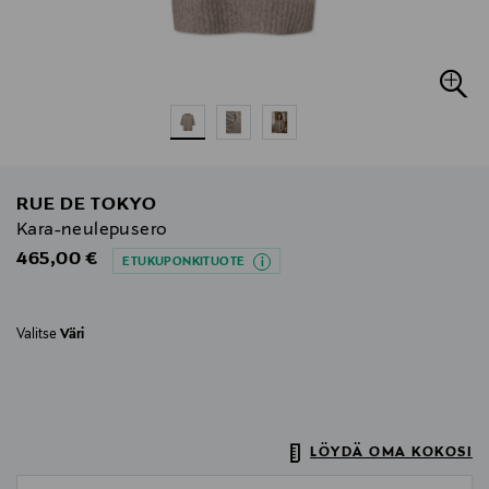
RUE DE TOKYO
Kara-neulepusero
Original Price
465,00 €
ETUKUPONKITUOTE
Valitse
Väri
LÖYDÄ OMA KOKOSI