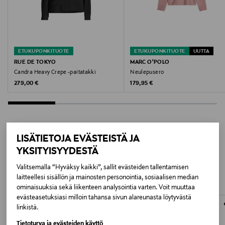
Valmistajan tuotenumero
26-3-018-0403
ETUKUPONKITUOTE
ETUKUPONKITUOTE
UUTTA
Valmistaja
RUE DE TOKYO
MARC O'POLO
Candra Heavy Crepe -paitatakki
Neulepusero
Fashion Society Co
Original Price
Original Price
279,00 €
179,95 €
Valmistajan osoite
Thrigesvej 27, DK - 7430 Ikast, Denmark
LISÄTIETOJA EVÄSTEISTÄ JA
Digitaalinen osoite
LISÄÄ KIINNOSTAVIA
YKSITYISYYDESTÄ
webshop@fashionsociety.dk
TUOTTEITA
Valitsemalla “Hyväksy kaikki”, sallit evästeiden tallentamisen
laitteellesi sisällön ja mainosten personointia, sosiaalisen median
Avainsanat
ominaisuuksia sekä liikenteen analysointia varten. Voit muuttaa
evästeasetuksiasi milloin tahansa sivun alareunasta löytyvästä
Rue de Tokyo, neulepusero, kashmir, silkki, pusero,
linkistä.
neule
Tietoturva ja evästeiden käyttö