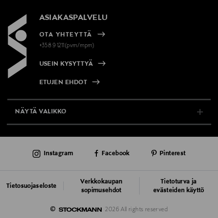
ASIAKASPALVELU
OTA YHTEYTTÄ
+358 9 1211(pvm/mpm)
USEIN KYSYTTYÄ
ETUJEN EHDOT
NÄYTÄ VALIKKO
TUKI & INFO
Instagram
Facebook
Pinterest
AJANKOHTAISTA
PALVELUT
Verkkokaupan
Tietoturva ja
Tietosuojaseloste
sopimusehdot
evästeiden käyttö
VASTUULLISUUS
©
2026 All rights reserved