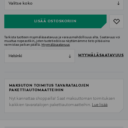
null
null
LISÄÄ OSTOSKORIIN
Tarkista tuotteen myymäläsaatavuus ja varausmahdollisuus alta. Saatavuus voi
muuttua nopeastikin, joten tuotetiedoissa näyttämämme tieto pitää aina
varmistaa paikan päällä.
Myymäläsaatavuus
MYYMÄLÄSAATAVUUS
Helsinki
MAKSUTON TOIMITUS TAVARATALOJEN
PAKETTIAUTOMAATTEIHIN
Nyt kannattaa shoppailla! Saat maksuttoman toimituksen
kaikkien tavaratalojen pakettiautomaatteihin.
Lue lisää