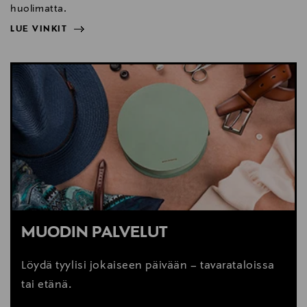
huolimatta.
LUE VINKIT
NÄYTÄ VÄHEMMÄN
LUE VINKIT
MUODIN PALVELUT
Löydä tyylisi jokaiseen päivään – tavarataloissa
tai etänä.