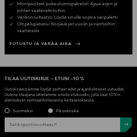
Monipuoliset pukeutumispalvelut: Apua arjen ja
juhlan vaatevalintoihin
Värikonsultaatio: Löydä sinulle sopiva väripaletti
Ompelupalvelu: Korjaukset uusiin ja vanhoihin
vaatteisiisi
TUTUSTU JA VARAA AIKA
TILAA UUTISKIRJE
–
ETUSI
–
10 %
Uutiskirjeestämme löydät parhaat edut ja ajankohtaiset uutuudet.
Uutena tilaajana lähetämme sinulle etukoodin, jolla saat 10 %:n
alennuksen normaalihintaisesta kertaostoksesta.
Suomeksi
På svenska