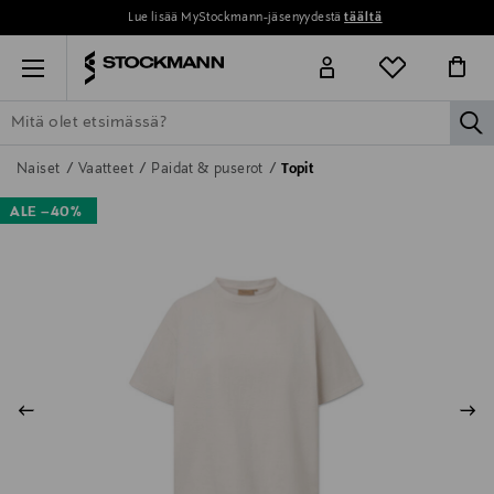
Lue lisää MyStockmann-jäsenyydestä
täältä
Menu
la
ETSI KAIKKI
NAISET
MIEHET
LAPSET
KOTI
KOSMETIIK
Naiset
Vaatteet
Paidat & puserot
Topit
ALE –40%