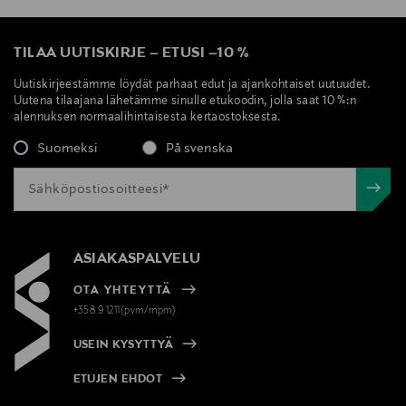
TILAA UUTISKIRJE
–
ETUSI
–
10 %
Uutiskirjeestämme löydät parhaat edut ja ajankohtaiset uutuudet.
Uutena tilaajana lähetämme sinulle etukoodin, jolla saat 10 %:n
alennuksen normaalihintaisesta kertaostoksesta.
Suomeksi
På svenska
ASIAKASPALVELU
OTA YHTEYTTÄ
+358 9 1211(pvm/mpm)
USEIN KYSYTTYÄ
ETUJEN EHDOT