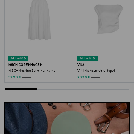
ALE –40%
ALE –40%
MSCH COPENHAGEN
VILA
MSCHNesrine Selmina -hame
ViNinis Asymetric -toppi
Discounted Price
Discounted Price
Original Price
Original Price
53,90 €
20,90 €
89,95 €
34,99 €