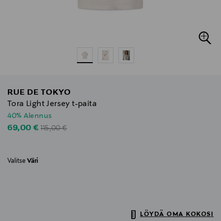
RUE DE TOKYO
Tora Light Jersey t-paita
40% Alennus
Original Price
Discounted Price
69,00 €
115,00 €
Valitse
Väri
LÖYDÄ OMA KOKOSI