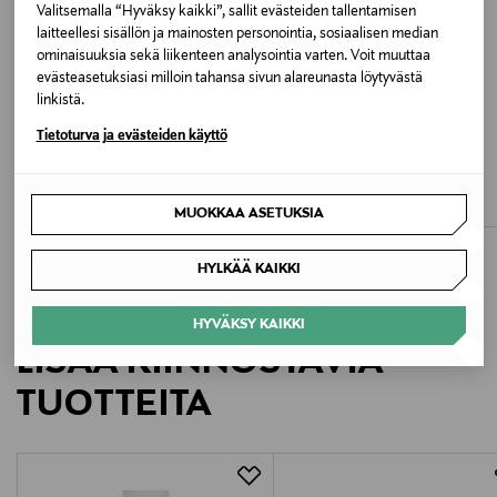
Valitsemalla “Hyväksy kaikki”, sallit evästeiden tallentamisen
laitteellesi sisällön ja mainosten personointia, sosiaalisen median
Valmistajan tuotenumero
ominaisuuksia sekä liikenteen analysointia varten. Voit muuttaa
evästeasetuksiasi milloin tahansa sivun alareunasta löytyvästä
26-3-021-0238
linkistä.
Valmistaja
Tietoturva ja evästeiden käyttö
ALE –40%
TOTEME
RUE DE TOKYO
Fashion Society Co
Monogram Silk -pyjamahousut
Selin Viscose Linen -pusero
Original Price
Discounted Price
Original Price
580,00 €
117,00 €
195,00 €
MUOKKAA ASETUKSIA
Valmistajan osoite
Thrigesvej 27, DK - 7430 Ikast, Denmark
HYLKÄÄ KAIKKI
Digitaalinen osoite
HYVÄKSY KAIKKI
LISÄÄ KIINNOSTAVIA
webshop@fashionsociety.dk
TUOTTEITA
Avainsanat
Rue de Tokyo, T-paita, paita, puuvillapaita,
lyhythihainen, rento paita