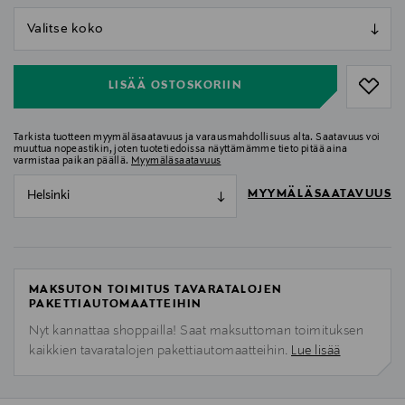
null
null
LISÄÄ OSTOSKORIIN
Tarkista tuotteen myymäläsaatavuus ja varausmahdollisuus alta. Saatavuus voi
muuttua nopeastikin, joten tuotetiedoissa näyttämämme tieto pitää aina
varmistaa paikan päällä.
Myymäläsaatavuus
MYYMÄLÄSAATAVUUS
Helsinki
MAKSUTON TOIMITUS TAVARATALOJEN
PAKETTIAUTOMAATTEIHIN
Nyt kannattaa shoppailla! Saat maksuttoman toimituksen
kaikkien tavaratalojen pakettiautomaatteihin.
Lue lisää