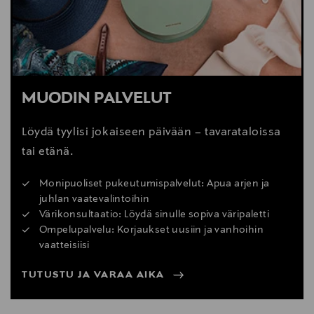
MUODIN PALVELUT
Löydä tyylisi jokaiseen päivään – tavarataloissa
tai etänä.
Monipuoliset pukeutumispalvelut: Apua arjen ja
juhlan vaatevalintoihin
Värikonsultaatio: Löydä sinulle sopiva väripaletti
Ompelupalvelu: Korjaukset uusiin ja vanhoihin
vaatteisiisi
TUTUSTU JA VARAA AIKA