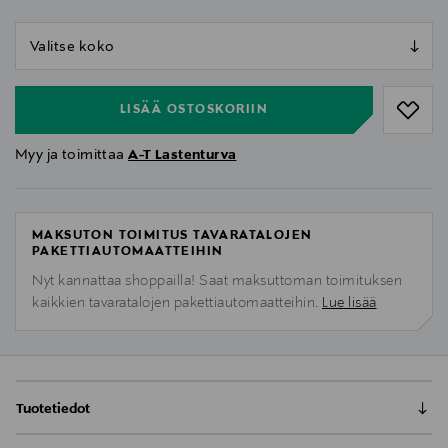
null
null
LISÄÄ OSTOSKORIIN
Myy ja toimittaa
A-T Lastenturva
MAKSUTON TOIMITUS TAVARATALOJEN
PAKETTIAUTOMAATTEIHIN
Nyt kannattaa shoppailla! Saat maksuttoman toimituksen
kaikkien tavaratalojen pakettiautomaatteihin.
Lue lisää
Tuotetiedot