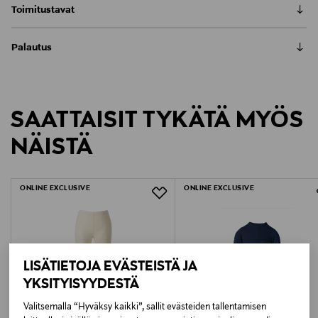
Toimitustavat
Ruskovilla alushousut villa
Toimitus postiin tai noutopisteeseen
on valmistettu 100 % luomumerinovillasta. Villaisissa
Palautus
0,00 € – 4,90 €
alushousuissa on
Meille on hyvin tärkeää, että olet tyytyväinen tilaukseesi. Voit
Kotiinkuljetus
palauttaa tilaamasi tuotteen 30 vuorokauden kuluessa
pehmeä interlock-neulos, pitkät lahkeet,
LUE KOKO TUOTEKUVAUS
Näet lopullisen toimituskulun tilauksesi Toimitustapa-
tuotteen vastaanottamisesta. Palauttaminen on maksutonta
polvivahvikkeet,
kohdassa.
SAATTAISIT TYKÄTÄ MYÖS
eikä sinun tarvitse ilmoittaa palautuksesta etukäteen.
Väri
kaksinkertainen takakiila ja säädettävä kuminauha
NÄISTÄ
VALKOINEN
LUE TARKEMMAT PALAUTUSOHJEET
vyötäröllä. Ruskovilla
käyttää alusasuihinsa pehmeintä villaa, joka on hellä
ONLINE EXCLUSIVE
ONLINE EXCLUSIVE
iholle, lämmittää
sopivasti, hengittää hyvin eikä hiosta. Villa ei tunnu
kosteana nihkeän
LISÄTIETOJA EVÄSTEISTÄ JA
kylmältä. Lahkeensuut ovat tiukat, mutta joustavat.
YKSITYISYYDESTÄ
Valitsemalla “Hyväksy kaikki”, sallit evästeiden tallentamisen
Villavaatetta ei tarvitse pestä usein, sillä pelkkä