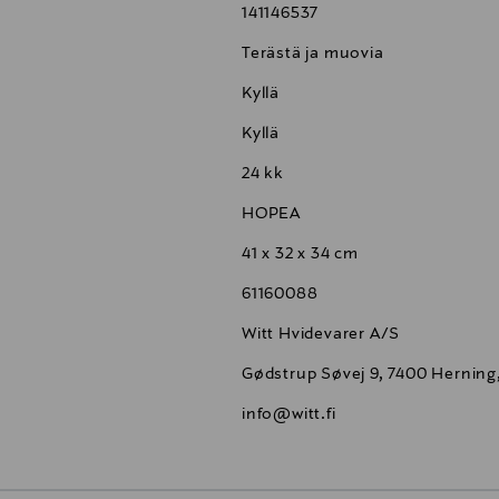
141146537
Terästä ja muovia
Kyllä
Kyllä
24 kk
HOPEA
41 x 32 x 34 cm
61160088
Witt Hvidevarer A/S
Gødstrup Søvej 9, 7400 Hernin
info@witt.fi