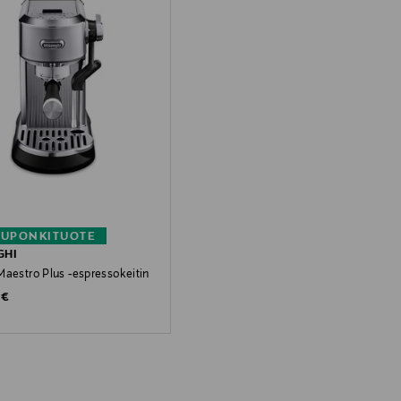
KUPONKITUOTE
GHI
Maestro Plus -espressokeitin
 Price
 €