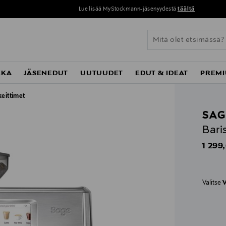
Lue lisää MyStockmann-jäsenyydestä
täältä
KKA
JÄSENEDUT
UUTUUDET
EDUT & IDEAT
PREMI
eittimet
SAG
Bari
Origin
1 299
Valitse
V