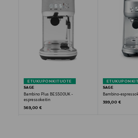
ETUKUPONKITUOTE
ETUKUPONKI
SAGE
SAGE
Bambino Plus BES500UK -
Bambino-espressok
espressokeitin
Original Price
399,00 €
Original Price
569,00 €