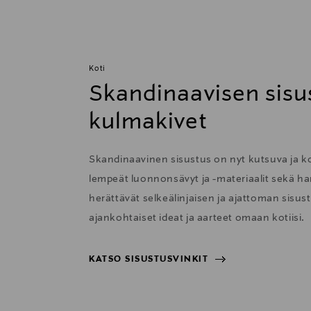
Koti
Skandinaavisen sisu
kulmakivet
Skandinaavinen sisustus on nyt kutsuva ja 
lempeät luonnonsävyt ja -materiaalit sekä har
herättävät selkeälinjaisen ja ajattoman sisu
ajankohtaiset ideat ja aarteet omaan kotiisi.
KATSO SISUSTUSVINKIT