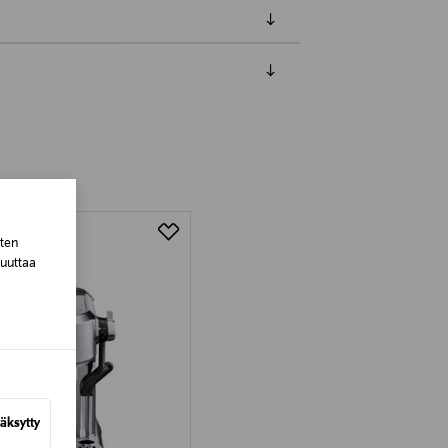
luessa tuotteen vastaanottamisesta.
tuotteen koosta riippuen
lla valittuun osoitteeseen.
sten
muuttaa
äksytty