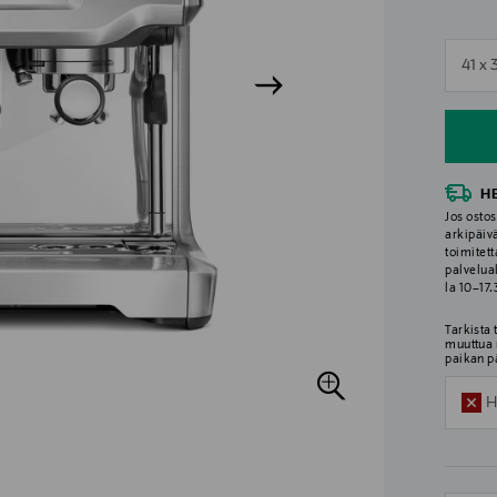
n
41 x 
n
H
Jos ostos
arkipäiv
toimitett
palvelua
la 10–17
Tarkista
muuttua 
paikan p
H