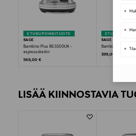
+
Muk
+
Mar
ETUKUPONKITUOTE
ETUKUPONKI
SAGE
SAGE
Bambino Plus BES500UK -
Bambino-espressok
+
Til
espressokeitin
Original Price
399,00 €
Original Price
569,00 €
LISÄÄ KIINNOSTAVIA TU