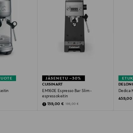
TUOTE
JÄSENETU –30%
ETU
CUISINART
DELON
eitin
EM160E Espresso Bar Slim -
Dedica 
espressokeitin
Original
459,00
Discounted Price
Original Price
139,00 €
199,00 €