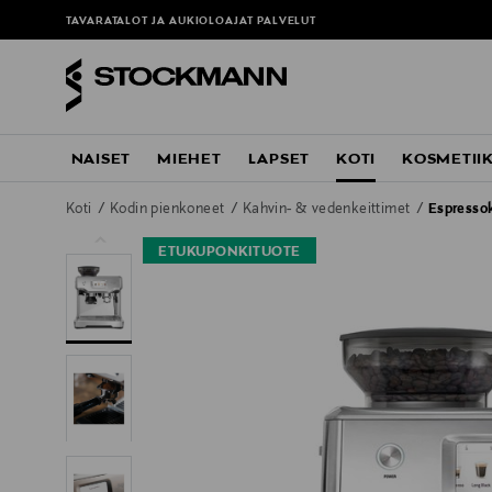
TAVARATALOT JA AUKIOLOAJAT
PALVELUT
NAISET
MIEHET
LAPSET
KOTI
KOSMETII
Koti
Kodin pienkoneet
Kahvin- & vedenkeittimet
Espressok
ETUKUPONKITUOTE