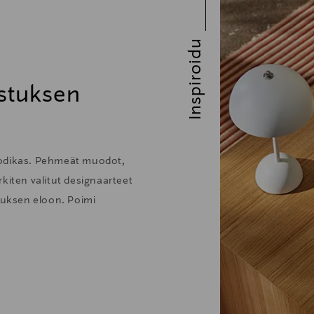
Inspiroidu
stuksen
kodikas. Pehmeät muodot,
kiten valitut designaarteet
stuksen eloon. Poimi