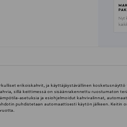
MAK
PAK
Nyt 
kaik
rkulliset erikoiskahvit, ja käyttäjäystävällinen kosketusnäytt
ahvia, sillä keittimessä on sisäänrakennettu ruostumaton teräs
lämpötila-asetuksia ja esiohjelmoidut kahvivalinnat, automa
dotin puhdistetaan automaattisesti käytön jälkeen. Keitin o
 vuotta.