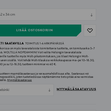
ull
32 x 34 cm
ull
LISÄÄ OSTOSKORIIN
ETI SAATAVILLA
TOIMITUS 1-4 ARKIPÄIVÄSSÄ
korissa on myös tavarataloista toimitettavia tuotteita, on toimitusaika 3–7
ää. WOLTILLA NOPEAMMIN! Voit valita Helsingin tavaratalosta
aville tuotteille myös Wolt-pikatoimituksen, jos tilaat Helsingin Wolt-
lueen sisällä. Voit tehdä Wolt-tilauksia verkkokaupassa ma–pe 10–18.30,
.30 ja su 12–16.30, tuotteen minimiarvo 40 €.
 tuotteen myymäläsaatavuus ja varausmahdollisuus alta. Saatavuus voi
nopeastikin, joten tuotetiedoissa näyttämämme tieto pitää aina varmistaa
äällä.
Myymäläsaatavuus
MYYMÄLÄSAATAVUUS
elsinki