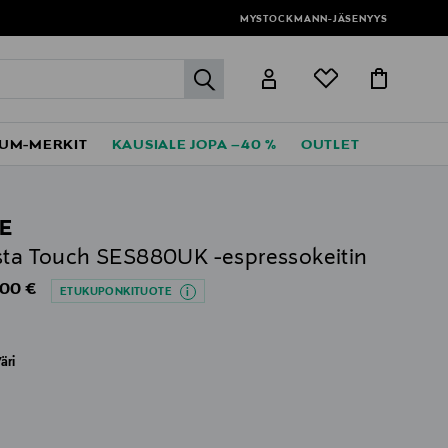
MYSTOCKMANN-JÄSENYYS
label.header.go
UM-MERKIT
KAUSIALE JOPA –40 %
OUTLET
E
sta Touch SES880UK -espressokeitin
al Price
,00 €
ETUKUPONKITUOTE
äri