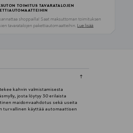
SUTON TOIMITUS TAVARATALOJEN
ETTIAUTOMAATTEIHIN
kannattaa shoppailla! Saat maksuttoman toimituksen
kien tavaratalojen pakettiautomaatteihin.
Lue lisää
ö tekee kahvin valmistamisesta
mylly, josta löytyy 30 erilaista
attinen maidonvaahdotus sekä useita
n turvallinen käyttää automaattisen