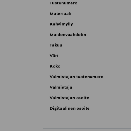
Tuotenumero
Materiaali
Kahvimylly
Maidonvaahdotin
Takuu
Väri
Koko
Valmistajan tuotenumero
Valmistaja
Valmistajan osoite
Digitaalinen osoite