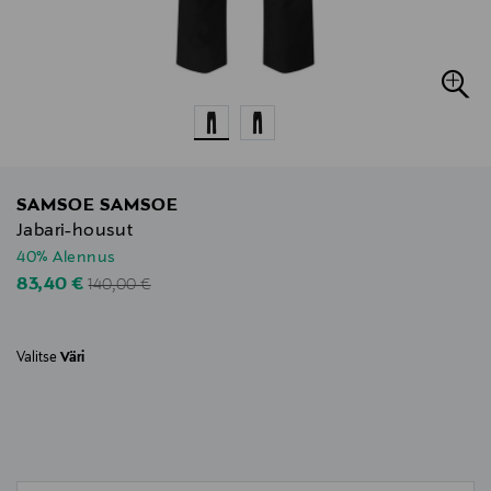
SAMSOE SAMSOE
Jabari-housut
40% Alennus
Original Price
Discounted Price
83,40 €
140,00 €
Valitse
Väri