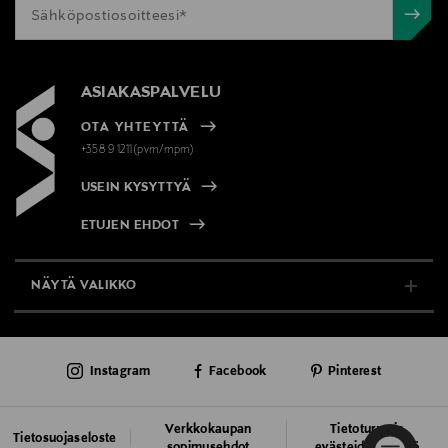
ASIAKASPALVELU
OTA YHTEYTTÄ
+358 9 1211(pvm/mpm)
USEIN KYSYTTYÄ
ETUJEN EHDOT
NÄYTÄ VALIKKO
TUKI & INFO
Instagram
Facebook
Pinterest
AJANKOHTAISTA
PALVELUT
Verkkokaupan
Tietoturva ja
Tietosuojaseloste