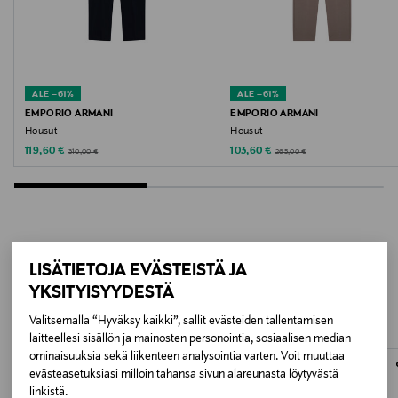
Valmistusmaa
Kiina
ALE –61%
ALE –61%
Valmistajan tuotenumero
EMPORIO ARMANI
EMPORIO ARMANI
Housut
Housut
M22100052
Discounted Price
Discounted Price
Original Price
Original Price
119,60 €
103,60 €
310,00 €
265,00 €
Valmistaja
SAMSOE & SAMSOE WHOLESALE APS
Valmistajan osoite
LISÄÄ KIINNOSTAVIA
LISÄTIETOJA EVÄSTEISTÄ JA
Ryesgade 19C, 2200 Copenhagen, Denmark
YKSITYISYYDESTÄ
TUOTTEITA
Valitsemalla “Hyväksy kaikki”, sallit evästeiden tallentamisen
Digitaalinen osoite
laitteellesi sisällön ja mainosten personointia, sosiaalisen median
customercare@samsoe.com
ominaisuuksia sekä liikenteen analysointia varten. Voit muuttaa
evästeasetuksiasi milloin tahansa sivun alareunasta löytyvästä
linkistä.