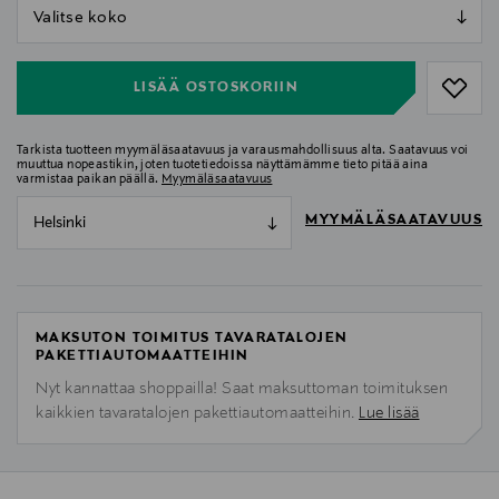
null
null
LISÄÄ OSTOSKORIIN
Tarkista tuotteen myymäläsaatavuus ja varausmahdollisuus alta. Saatavuus voi
muuttua nopeastikin, joten tuotetiedoissa näyttämämme tieto pitää aina
varmistaa paikan päällä.
Myymäläsaatavuus
MYYMÄLÄSAATAVUUS
Helsinki
MAKSUTON TOIMITUS TAVARATALOJEN
PAKETTIAUTOMAATTEIHIN
Nyt kannattaa shoppailla! Saat maksuttoman toimituksen
kaikkien tavaratalojen pakettiautomaatteihin.
Lue lisää