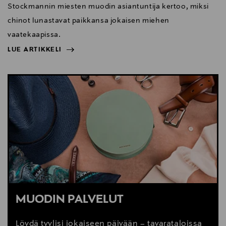
Stockmannin miesten muodin asiantuntija kertoo, miksi
chinot lunastavat paikkansa jokaisen miehen
vaatekaapissa.
LUE ARTIKKELI
NÄYTÄ VÄHEMMÄN
LUE ARTIKKELI
MUODIN PALVELUT
Löydä tyylisi jokaiseen päivään – tavarataloissa