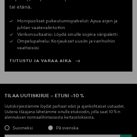
tai etänä.
Monipuoliset pukeutumispalvelut: Apua arjen ja
juhlan vaatevalintoihin
Värikonsultaatio: Löydä sinulle sopiva väripaletti
Ompelupalvelu: Korjaukset uusiin ja vanhoihin
vaatteisiisi
TUTUSTU JA VARAA AIKA
TILAA UUTISKIRJE
–
ETUSI
–
10 %
Uutiskirjeestämme löydät parhaat edut ja ajankohtaiset uutuudet.
Uutena tilaajana lähetämme sinulle etukoodin, jolla saat 10 %:n
alennuksen normaalihintaisesta kertaostoksesta.
Suomeksi
På svenska