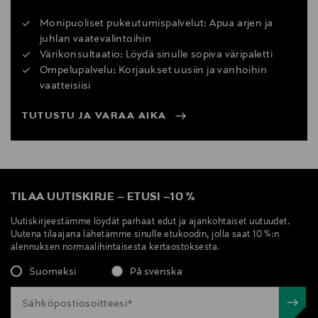
Monipuoliset pukeutumispalvelut: Apua arjen ja
juhlan vaatevalintoihin
Värikonsultaatio: Löydä sinulle sopiva väripaletti
Ompelupalvelu: Korjaukset uusiin ja vanhoihin
vaatteisiisi
TUTUSTU JA VARAA AIKA
TILAA UUTISKIRJE
–
ETUSI
–
10 %
Uutiskirjeestämme löydät parhaat edut ja ajankohtaiset uutuudet.
Uutena tilaajana lähetämme sinulle etukoodin, jolla saat 10 %:n
alennuksen normaalihintaisesta kertaostoksesta.
Suomeksi
På svenska