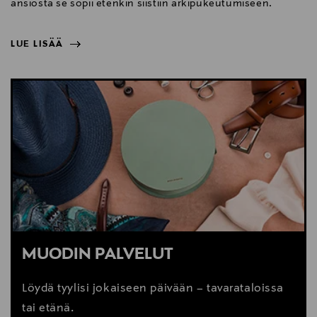
ansiosta se sopii etenkin siistiin arkipukeutumiseen.
LUE LISÄÄ
NÄYTÄ VÄHEMMÄN
LUE LISÄÄ
MUODIN PALVELUT
Löydä tyylisi jokaiseen päivään – tavarataloissa
tai etänä.