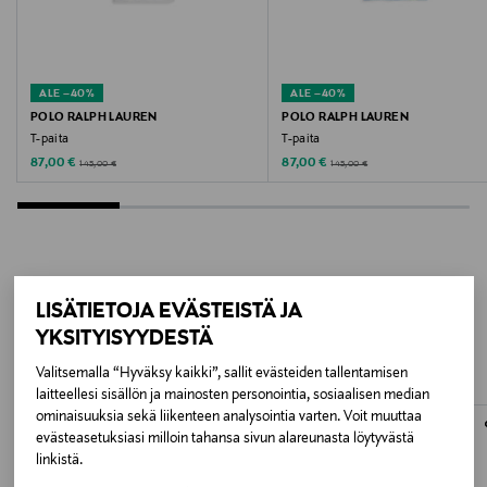
Valmistusmaa
Kiina
ALE –40%
ALE –40%
POLO RALPH LAUREN
POLO RALPH LAUREN
Valmistajan tuotenumero
T-paita
T-paita
M22200041
Discounted Price
Discounted Price
Original Price
Original Price
87,00 €
87,00 €
145,00 €
145,00 €
Valmistaja
SAMSOE & SAMSOE WHOLESALE APS
Valmistajan osoite
LISÄÄ KIINNOSTAVIA
LISÄTIETOJA EVÄSTEISTÄ JA
YKSITYISYYDESTÄ
Ryesgade 19C, 2200 Copenhagen, Denmark
TUOTTEITA
Valitsemalla “Hyväksy kaikki”, sallit evästeiden tallentamisen
Digitaalinen osoite
laitteellesi sisällön ja mainosten personointia, sosiaalisen median
ominaisuuksia sekä liikenteen analysointia varten. Voit muuttaa
customercare@samsoe.com
evästeasetuksiasi milloin tahansa sivun alareunasta löytyvästä
linkistä.
Avainsanat