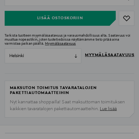
null
LISÄÄ OSTOSKORIIN
Tarkista tuotteen myymäläsaatavuus ja varausmahdollisuus alta. Saatavuus voi
muuttua nopeastikin, joten tuotetiedoissa näyttämämme tieto pitää aina
varmistaa paikan päällä.
Myymäläsaatavuus
MYYMÄLÄSAATAVUUS
Helsinki
MAKSUTON TOIMITUS TAVARATALOJEN
PAKETTIAUTOMAATTEIHIN
Nyt kannattaa shoppailla! Saat maksuttoman toimituksen
kaikkien tavaratalojen pakettiautomaatteihin.
Lue lisää