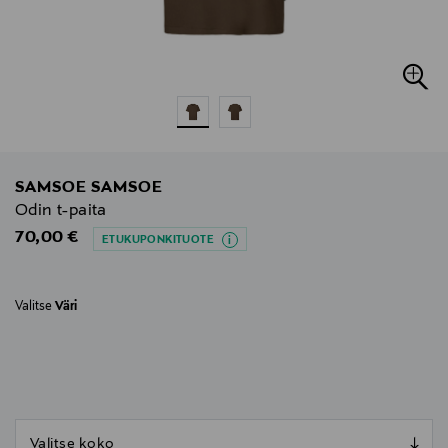
SAMSOE SAMSOE
Odin t-paita
Original Price
70,00 €
ETUKUPONKITUOTE
Valitse
Väri
null