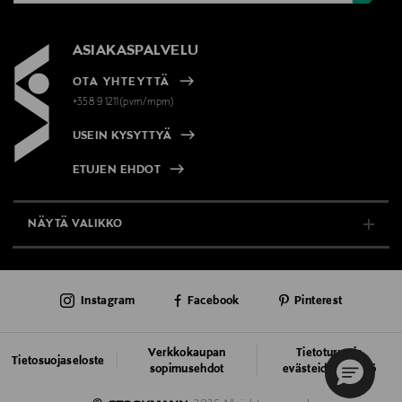
ASIAKASPALVELU
OTA YHTEYTTÄ
+358 9 1211(pvm/mpm)
USEIN KYSYTTYÄ
ETUJEN EHDOT
NÄYTÄ VALIKKO
TUKI & INFO
Instagram
Facebook
Pinterest
AJANKOHTAISTA
PALVELUT
Verkkokaupan
Tietoturva ja
Tietosuojaseloste
sopimusehdot
evästeiden käyttö
VASTUULLISUUS