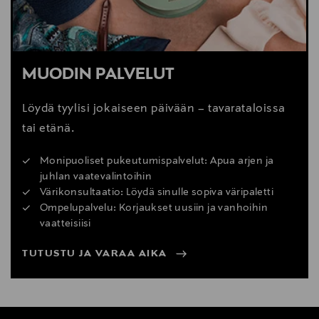
MUODIN PALVELUT
Löydä tyylisi jokaiseen päivään – tavarataloissa
tai etänä.
Monipuoliset pukeutumispalvelut: Apua arjen ja
juhlan vaatevalintoihin
Värikonsultaatio: Löydä sinulle sopiva väripaletti
Ompelupalvelu: Korjaukset uusiin ja vanhoihin
vaatteisiisi
TUTUSTU JA VARAA AIKA