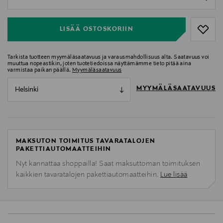
null
LISÄÄ OSTOSKORIIN
Tarkista tuotteen myymäläsaatavuus ja varausmahdollisuus alta. Saatavuus voi
muuttua nopeastikin, joten tuotetiedoissa näyttämämme tieto pitää aina
varmistaa paikan päällä.
Myymäläsaatavuus
MYYMÄLÄSAATAVUUS
Helsinki
MAKSUTON TOIMITUS TAVARATALOJEN
PAKETTIAUTOMAATTEIHIN
Nyt kannattaa shoppailla! Saat maksuttoman toimituksen
kaikkien tavaratalojen pakettiautomaatteihin.
Lue lisää