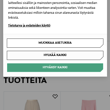
laitteellesi sisällön ja mainosten personointia, sosiaalisen median
ominaisuuksia sekä liikenteen analysointia varten. Voit muuttaa
Valmistusmaa
evästeasetuksiasi milloin tahansa sivun alareunasta löytyvästä
linkistä.
Kiina
ETUKUPONKITUOTE
ETUKUPONKITUOTE
Tietoturva ja evästeiden käyttö
SAMSOE SAMSOE
GANT
Valmistajan tuotenumero
Uma-housut
Wide Midi -vekkihame
Original Price
Original Price
120,00 €
259,90 €
F26200111
MUOKKAA ASETUKSIA
Valmistaja
HYLKÄÄ KAIKKI
SAMSOE & SAMSOE WHOLESALE APS
HYVÄKSY KAIKKI
LISÄÄ KIINNOSTAVIA
Valmistajan osoite
TUOTTEITA
Ryesgade 19C, 2200 Copenhagen, Denmark
Digitaalinen osoite
customercare@samsoe.com