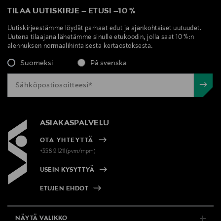
TILAA UUTISKIRJE
–
ETUSI
–
10 %
Uutiskirjeestämme löydät parhaat edut ja ajankohtaiset uutuudet.
Uutena tilaajana lähetämme sinulle etukoodin, jolla saat 10 %:n
alennuksen normaalihintaisesta kertaostoksesta.
Suomeksi
På svenska
ASIAKASPALVELU
OTA YHTEYTTÄ
+358 9 1211(pvm/mpm)
USEIN KYSYTTYÄ
ETUJEN EHDOT
NÄYTÄ VALIKKO