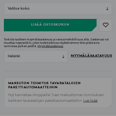
null
null
LISÄÄ OSTOSKORIIN
Tarkista tuotteen myymäläsaatavuus ja varausmahdollisuus alta. Saatavuus voi
muuttua nopeastikin, joten tuotetiedoissa näyttämämme tieto pitää aina
varmistaa paikan päällä.
Myymäläsaatavuus
MYYMÄLÄSAATAVUUS
Helsinki
MAKSUTON TOIMITUS TAVARATALOJEN
PAKETTIAUTOMAATTEIHIN
Nyt kannattaa shoppailla! Saat maksuttoman toimituksen
kaikkien tavaratalojen pakettiautomaatteihin.
Lue lisää