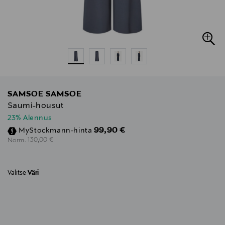
SAMSOE SAMSOE
Saumi-housut
23% Alennus
Discounted Price
99,90 €
MyStockmann-hinta
Original Price
130,00 €
Norm.
Valitse
Väri