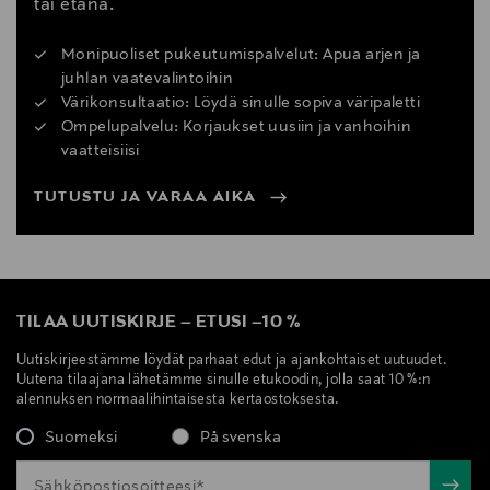
tai etänä.
Monipuoliset pukeutumispalvelut: Apua arjen ja
juhlan vaatevalintoihin
Värikonsultaatio: Löydä sinulle sopiva väripaletti
Ompelupalvelu: Korjaukset uusiin ja vanhoihin
vaatteisiisi
TUTUSTU JA VARAA AIKA
TILAA UUTISKIRJE
–
ETUSI
–
10 %
Uutiskirjeestämme löydät parhaat edut ja ajankohtaiset uutuudet.
Uutena tilaajana lähetämme sinulle etukoodin, jolla saat 10 %:n
alennuksen normaalihintaisesta kertaostoksesta.
Suomeksi
På svenska