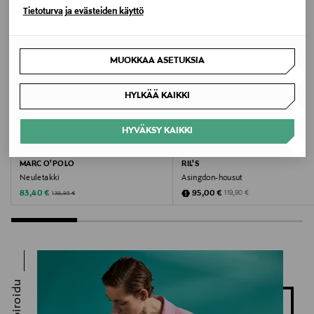
Tietoturva ja evästeiden käyttö
Avainsanat
housut, Samsoe Samsoe, naisten housut,
viskoosihousut
MUOKKAA ASETUKSIA
HYLKÄÄ KAIKKI
HYVÄKSY KAIKKI
ALE –40%
JÄSENETU –21%
MARC O'POLO
RIL'S
Neuletakki
Asingdon-housut
Discounted Price
Discounted Price
Original Price
Original Price
83,40 €
95,00 €
119,90 €
139,95 €
Inspiroidu