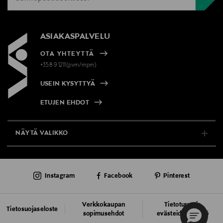
ASIAKASPALVELU
OTA YHTEYTTÄ
+358 9 1211(pvm/mpm)
USEIN KYSYTTYÄ
ETUJEN EHDOT
NÄYTÄ VALIKKO
TUKI & INFO
Instagram
Facebook
Pinterest
AJANKOHTAISTA
PALVELUT
Verkkokaupan
Tietoturva ja
Tietosuojaseloste
sopimusehdot
evästeiden käyttö