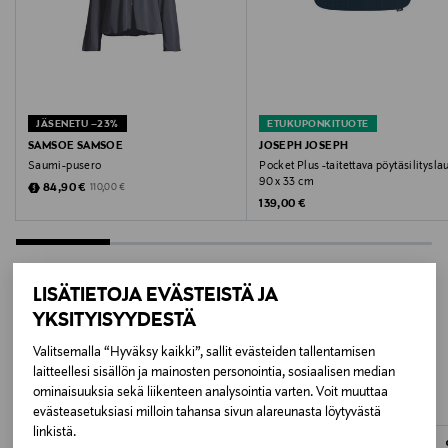
194014TCX OMBRE BLUE
Valmistusmaa
Kiina
JÄSENETU –23%
ETUKUPONKITUOTE
SAMSOE SAMSOE
JOSEPH JOSEPH
Valmistajan tuotenumero
Saumi-pusero
Pocket Plus -taitettava pöytäsilitysla
F26200170
90 x 33 cm
Discounted Price
Original Price
84,90 €
110,00 €
Original Price
139,00 €
Valmistaja
SAMSOE & SAMSOE WHOLESALE APS
LISÄTIETOJA EVÄSTEISTÄ JA
Valmistajan osoite
YKSITYISYYDESTÄ
LISÄÄ KIINNOSTAVIA
Ryesgade 19C, 2200 Copenhagen, Denmark
Valitsemalla “Hyväksy kaikki”, sallit evästeiden tallentamisen
TUOTTEITA
laitteellesi sisällön ja mainosten personointia, sosiaalisen median
ominaisuuksia sekä liikenteen analysointia varten. Voit muuttaa
Digitaalinen osoite
evästeasetuksiasi milloin tahansa sivun alareunasta löytyvästä
customercare@samsoe.com
linkistä.