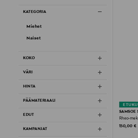
KATEGORIA
Miehet
Naiset
KOKO
VÄRI
HINTA
PÄÄMATERIAALI
ETUKU
SAMSOE 
EDUT
Rheo-mek
Original P
150,00 €
KAMPANJAT