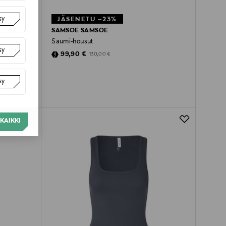
sy
JÄSENETU –23%
SAMSOE SAMSOE
Saumi-housut
sy
Discounted Price
Original Price
99,90 €
130,00 €
sy
KAIKKI