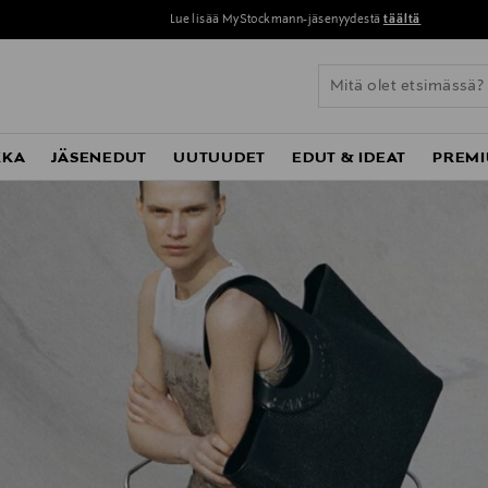
Lue lisää MyStockmann-jäsenyydestä
täältä
KKA
JÄSENEDUT
UUTUUDET
EDUT & IDEAT
PREMI