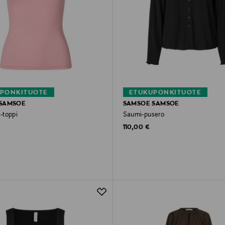
PONKITUOTE
ETUKUPONKITUOTE
SAMSOE
SAMSOE SAMSOE
-toppi
Saumi-pusero
rice
Original Price
110,00 €