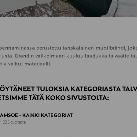
nhaminassa perustettu tanskalainen muotibrändi, joka
usta. Brändin valikoimaan kuuluu laadukkaita vaatteita, k
la valitut materiaalit.
ÖYTÄNEET TULOKSIA KATEGORIASTA TALV
ETSIMME TÄTÄ KOKO SIVUSTOLTA:
AMSOE - KAIKKI KATEGORIAT
yi 225 tuotetta