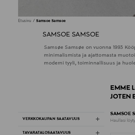
Etusivu
Samsoe Samsoe
SAMSOE SAMSOE
Samsøe Samsøe on vuonna 1993 Kööpe
minimalismista ja ajattomasta muotoil
moderni tyyli, toiminnallisuus ja huolel
EMME L
JOTEN 
SAMSOE S
VERKKOKAUPAN SAATAVUUS
Haullasi löyt
TAVARATALOSAATAVUUS