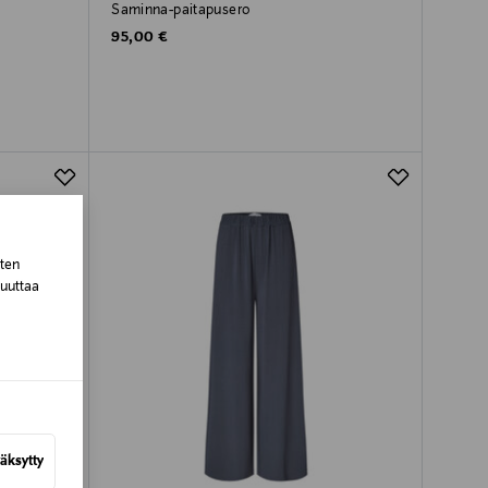
Saminna-paitapusero
Original Price
95,00 €
sten
muuttaa
äksytty