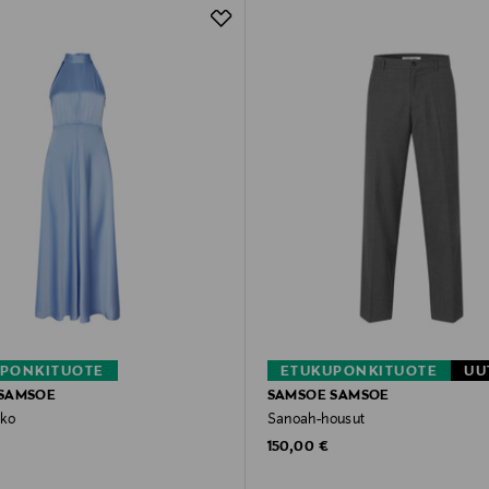
PONKITUOTE
ETUKUPONKITUOTE
UU
SAMSOE
SAMSOE SAMSOE
ko
Sanoah-housut
rice
Original Price
150,00 €