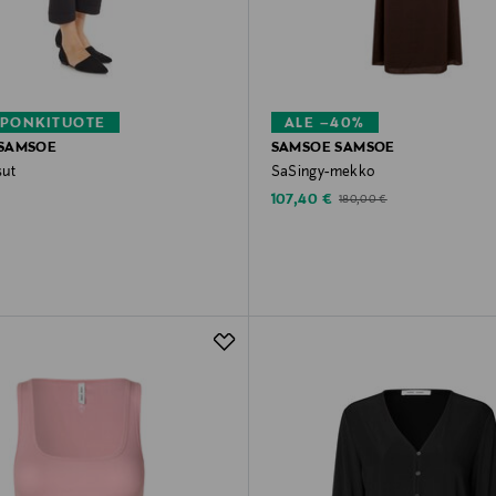
PONKITUOTE
ALE –40%
SAMSOE
SAMSOE SAMSOE
sut
SaSingy-mekko
rice
Discounted Price
Original Price
107,40 €
180,00 €