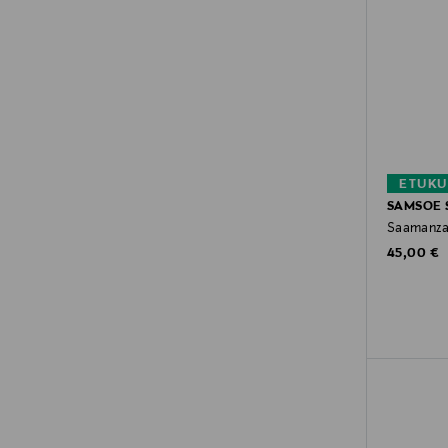
ETUKU
SAMSOE 
Saamanza
Original P
45,00 €