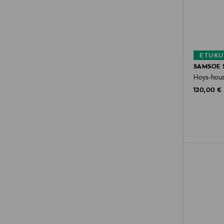
ETUKU
SAMSOE 
Hoys-hou
Original P
120,00 €