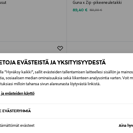
usut
Guna x Zip -pikeeneuletakki
rice
Discounted Price
Original Price
89,40 €
150,00 €
IETOJA EVÄSTEISTÄ JA YKSITYISYYDESTÄ
la “Hyväksy kaikki”, sallit evästeiden tallentamisen laitteellesi sisällön ja maino
tia, sosiaalisen median ominaisuuksia sekä liikenteen analysointia varten. Voit 
uksiasi milloin tahansa sivun alareunasta löytyvästä linkistä.
 ja evästeiden käyttö
SE EVÄSTERYHMIÄ
ttämättömät evästeet
Aina hyv