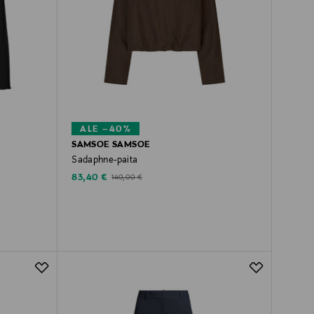
ALE –40%
SAMSOE SAMSOE
Sadaphne-paita
Discounted Price
Original Price
83,40 €
140,00 €