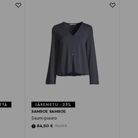
TTA
JÄSENETU –23%
SAMSOE SAMSOE
Saumi-pusero
Discounted Price
Original Price
84,90 €
110,00 €