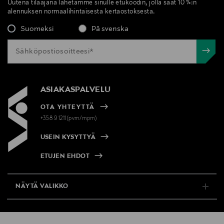
Uutena tilaajana lähetämme sinulle etukoodin, jolla saat 10 %:n
alennuksen normaalihintaisesta kertaostoksesta.
Suomeksi
På svenska
ASIAKASPALVELU
OTA YHTEYTTÄ
+358 9 1211(pvm/mpm)
USEIN KYSYTTYÄ
ETUJEN EHDOT
NÄYTÄ VALIKKO
TUKI & INFO