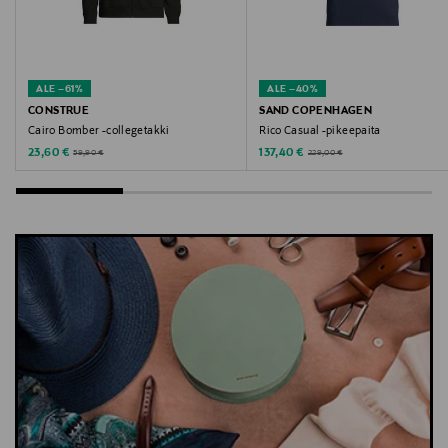
ALE –61%
ALE –40%
CONSTRUE
SAND COPENHAGEN
Cairo Bomber -collegetakki
Rico Casual -pikeepaita
Discounted Price
Discounted Price
Original Price
Original Price
23,60 €
137,40 €
59,90 €
229,00 €