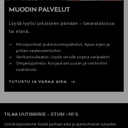
MUODIN PALVELUT
Löydä tyylisi jokaiseen päivään – tavarataloissa
tai etänä.
Monipuoliset pukeutumispalvelut: Apua arjen ja
juhlan vaatevalintoihin
Värikonsultaatio: Löydä sinulle sopiva väripaletti
Ompelupalvelu: Korjaukset uusiin ja vanhoihin
vaatteisiisi
TUTUSTU JA VARAA AIKA
TILAA UUTISKIRJE
–
ETUSI
–
10 %
Uutiskirjeestämme löydät parhaat edut ja ajankohtaiset uutuudet.