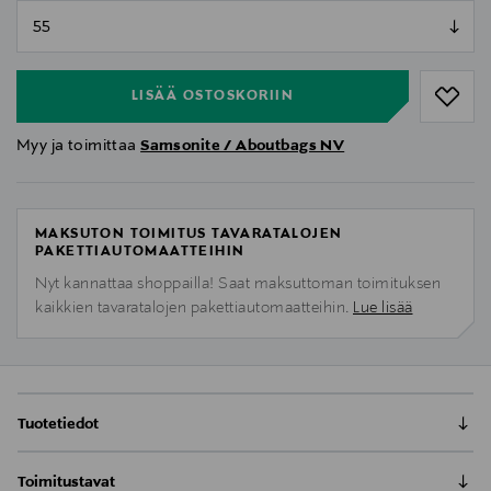
null
null
LISÄÄ OSTOSKORIIN
Myy ja toimittaa
Samsonite / Aboutbags NV
MAKSUTON TOIMITUS TAVARATALOJEN
PAKETTIAUTOMAATTEIHIN
Nyt kannattaa shoppailla! Saat maksuttoman toimituksen
kaikkien tavaratalojen pakettiautomaatteihin.
Lue lisää
Tuotetiedot
Samsonite Image -lentolaukku on valmistettu
Toimitustavat
laadukkaasta ja kevyestä polycarbonaatista ja sen