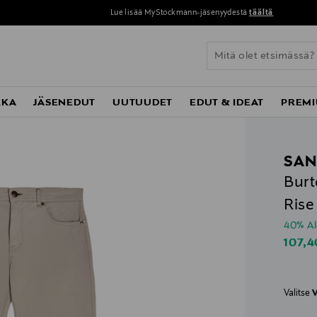
Lue lisää MyStockmann-jäsenyydestä
täältä
KKA
JÄSENEDUT
UUTUUDET
EDUT & IDEAT
PREMI
SAN
Burt
Rise
40% A
Disco
107,4
Valitse
V