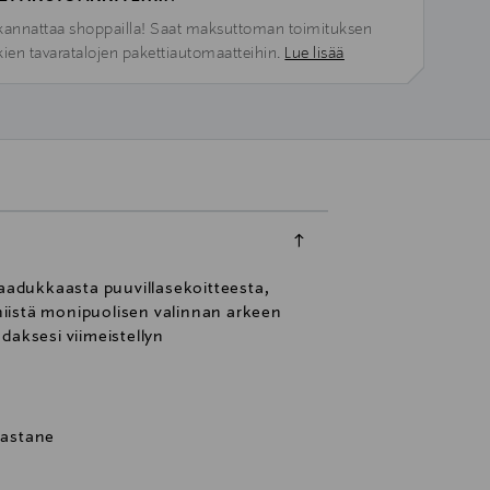
kannattaa shoppailla! Saat maksuttoman toimituksen
kien tavaratalojen pakettiautomaatteihin.
Lue lisää
laadukkaasta puuvillasekoitteesta,
niistä monipuolisen valinnan arkeen
daksesi viimeistellyn
lastane