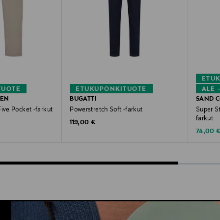
ETU
TUOTE
ETUKUPONKITUOTE
ALE 
GEN
BUGATTI
SAND 
ive Pocket -farkut
Powerstretch Soft -farkut
Super S
farkut
Original Price
119,00 €
Discoun
74,00 