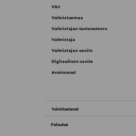
Väri
Valmistusmaa
Valmistajan tuotenumero
Valmistaja
Valmistajan osoite
Digitaalinen osoite
Avainsanat
Toimitustavat
Nouto tavaratalosta
Palautus
Meille on hyvin tärkeää, että olet tyytyvä