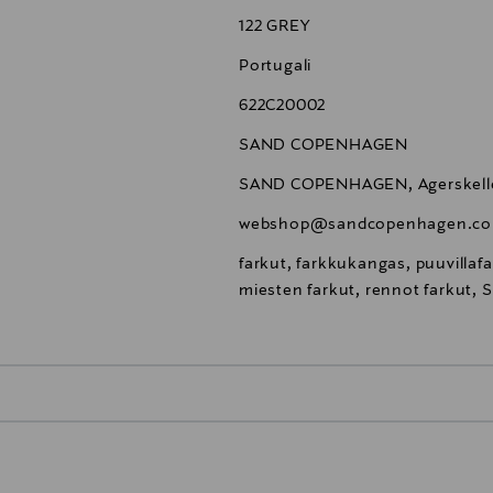
122 GREY
Portugali
622C20002
SAND COPENHAGEN
SAND COPENHAGEN, Agerskelle
webshop@sandcopenhagen.c
farkut, farkkukangas, puuvilla
miesten farkut, rennot farkut
0,00 €
inen tilaukseesi. Voit palauttaa tilaamasi tuotteen 30 vuorokauden ku