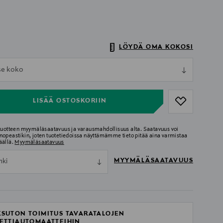
LÖYDÄ OMA KOKOSI
ull
tse koko
ull
LISÄÄ OSTOSKORIIN
 tuotteen myymäläsaatavuus ja varausmahdollisuus alta. Saatavuus voi
nopeastikin, joten tuotetiedoissa näyttämämme tieto pitää aina varmistaa
äällä.
Myymäläsaatavuus
MYYMÄLÄSAATAVUUS
nki
SUTON TOIMITUS TAVARATALOJEN
ETTIAUTOMAATTEIHIN