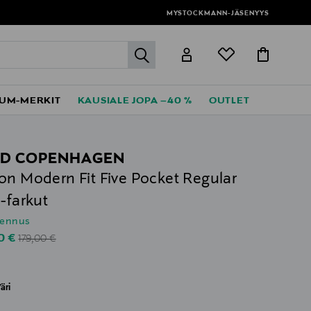
MYSTOCKMANN-JÄSENYYS
label.header.go
UM-MERKIT
KAUSIALE JOPA –40 %
OUTLET
D COPENHAGEN
on Modern Fit Five Pocket Regular
 -farkut
lennus
Original Price
unted Price
0 €
179,00 €
äri