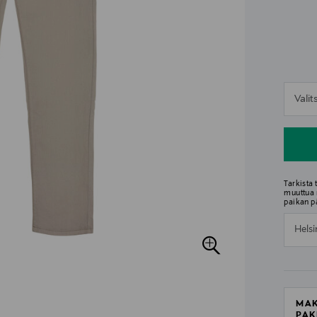
n
Vali
n
Tarkista
muuttua 
paikan p
Helsi
MAK
PAK