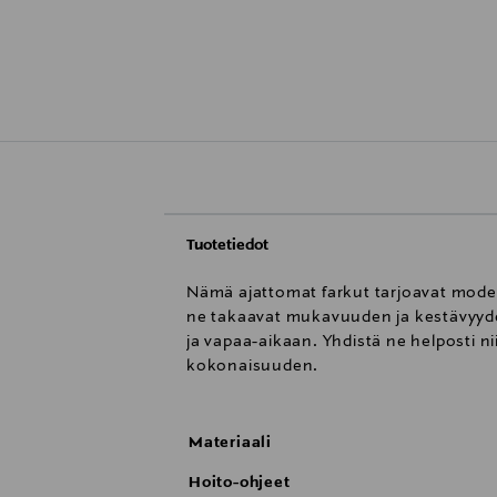
Tuotetiedot
Nämä ajattomat farkut tarjoavat modern
ne takaavat mukavuuden ja kestävyyden
ja vapaa-aikaan. Yhdistä ne helposti n
kokonaisuuden.
Materiaali
Hoito-ohjeet