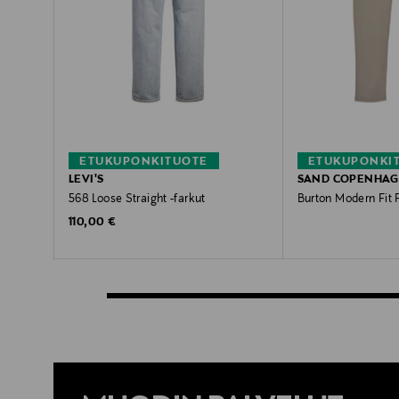
ETUKUPONKITUOTE
ETUKUPONKI
LEVI'S
SAND COPENHA
568 Loose Straight -farkut
Burton Modern Fit F
Original Price
Original Price
110,00 €