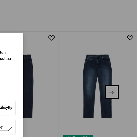
tuotteen koosta riippuen
lla valittuun osoitteeseen.
sten
muuttaa
äksytty
sy