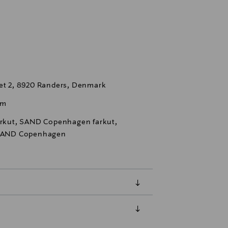
t 2, 8920 Randers, Denmark
om
farkut, SAND Copenhagen farkut,
, SAND Copenhagen
luessa tuotteen vastaanottamisesta.