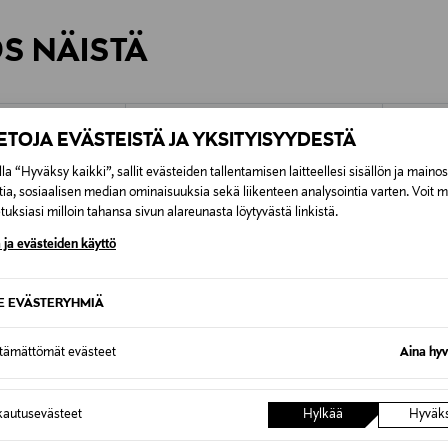
0,00 € – 4,90 €
rvitse ilmoittaa palautuksesta etukäteen.
ÖS NÄISTÄ
7,90 €–50,00 € kuljetusyhtiöstä ja 
Alk. 6,90 €, kun toimitus on saatavi
IETOJA EVÄSTEISTÄ JA YKSITYISYYDESTÄ
la “Hyväksy kaikki”, sallit evästeiden tallentamisen laitteellesi sisällön ja maino
tia, sosiaalisen median ominaisuuksia sekä liikenteen analysointia varten. Voit 
uksiasi milloin tahansa sivun alareunasta löytyvästä linkistä.
 ja evästeiden käyttö
SE EVÄSTERYHMIÄ
ttämättömät evästeet
Aina hyv
autusevästeet
Hylkää
Hyväk