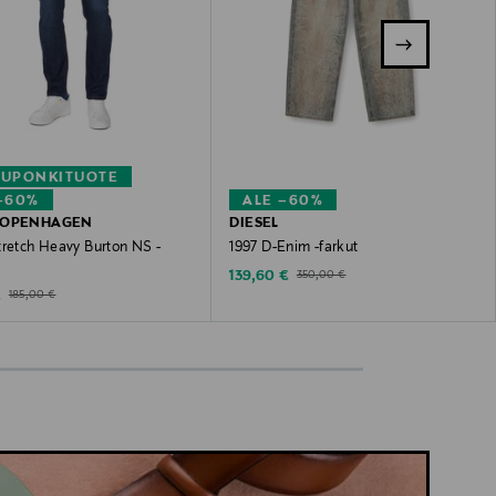
KUPONKITUOTE
–60%
ALE –60%
COPENHAGEN
DIESEL
tretch Heavy Burton NS -
1997 D-Enim -farkut
Discounted Price
Original Price
139,60 €
350,00 €
ted Price
Original Price
€
185,00 €