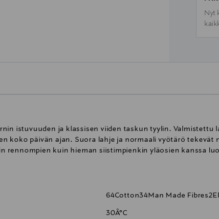
Nyt 
kaik
in istuvuuden ja klassisen viiden taskun tyylin. Valmistettu 
 koko päivän ajan. Suora lahje ja normaali vyötärö tekevät 
iin rennompien kuin hieman siistimpienkin yläosien kanssa luo
64Cotton34Man Made Fibres2E
30Â°C