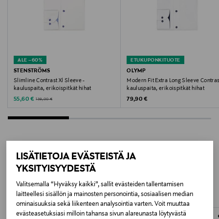
Valmistusmaa
Kiina
Valmistajan tuotenumero
ALE –60%
ETUKUPONKITUOTE
STENSTRÖMS
OLYMP
624G8272
Slimline Contrast Xl Sleeve -
Modern Fit Extra Long Sleeve Contras
kauluspaita, erikoispitkät hihat
kauluspaita, erikoispitkät hihat
Discounted Price
Original Price
Valmistaja
Original Price
55,60 €
79,90 €
139,00 €
SAND COPENHAGEN
Valmistajan osoite
LISÄTIETOJA EVÄSTEISTÄ JA
SAND COPENHAGEN, Agerskellet 2, 8920 Randers,
LISÄÄ KIINNOSTAVIA
YKSITYISYYDESTÄ
Denmark
TUOTTEITA
Valitsemalla “Hyväksy kaikki”, sallit evästeiden tallentamisen
Digitaalinen osoite
laitteellesi sisällön ja mainosten personointia, sosiaalisen median
ominaisuuksia sekä liikenteen analysointia varten. Voit muuttaa
webshop@sandcopenhagen.com
evästeasetuksiasi milloin tahansa sivun alareunasta löytyvästä