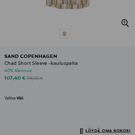
SAND COPENHAGEN
Chad Short Sleeve -kauluspaita
40% Alennus
Original Price
Discounted Price
107,40 €
179,00 €
Valitse
Väri
LÖYDÄ OMA KOKOSI