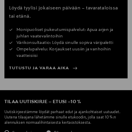
Löydä tyylisi jokaiseen päivään – tavarataloissa
tai etänä.
Monipuoliset pukeutumispalvelut: Apua arjen ja
juhlan vaatevalintoihin
Värikonsultaatio: Löydä sinulle sopiva väripaletti
Ompelupalvelu: Korjaukset uusiin ja vanhoihin
vaatteisiisi
TUTUSTU JA VARAA AIKA
TILAA UUTISKIRJE
–
ETUSI
–
10 %
Uutiskirjeestämme löydät parhaat edut ja ajankohtaiset uutuudet.
Uutena tilaajana lähetämme sinulle etukoodin, jolla saat 10 %:n
alennuksen normaalihintaisesta kertaostoksesta.