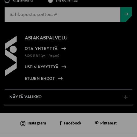
Suomeksi
På svenska
ASIAKASPALVELU
OTA YHTEYTTÄ
+358 9 1211(pvm/mpm)
USEIN KYSYTTYÄ
ETUJEN EHDOT
NÄYTÄ VALIKKO
TUKI & INFO
Instagram
Facebook
Pinterest
AJANKOHTAISTA