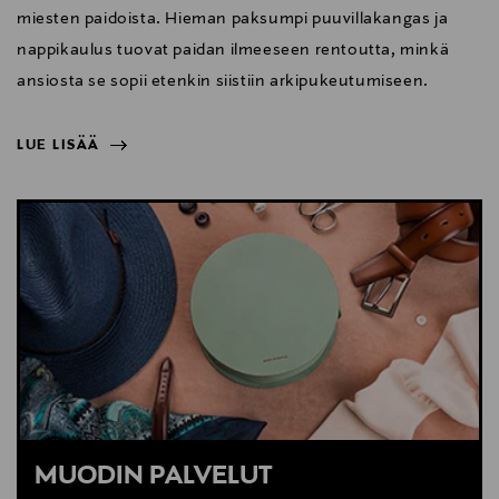
miesten paidoista. Hieman paksumpi puuvillakangas ja
nappikaulus tuovat paidan ilmeeseen rentoutta, minkä
ansiosta se sopii etenkin siistiin arkipukeutumiseen.
LUE LISÄÄ
NÄYTÄ VÄHEMMÄN
LUE LISÄÄ
MUODIN PALVELUT