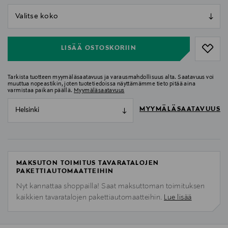
null
null
LISÄÄ OSTOSKORIIN
Tarkista tuotteen myymäläsaatavuus ja varausmahdollisuus alta. Saatavuus voi
muuttua nopeastikin, joten tuotetiedoissa näyttämämme tieto pitää aina
varmistaa paikan päällä.
Myymäläsaatavuus
MYYMÄLÄSAATAVUUS
Helsinki
MAKSUTON TOIMITUS TAVARATALOJEN
PAKETTIAUTOMAATTEIHIN
Nyt kannattaa shoppailla! Saat maksuttoman toimituksen
kaikkien tavaratalojen pakettiautomaatteihin.
Lue lisää