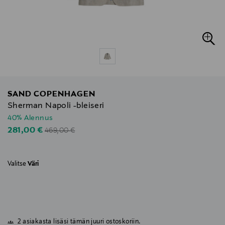
SAND COPENHAGEN
Sherman Napoli -bleiseri
40% Alennus
Original Price
Discounted Price
281,00 €
469,00 €
Valitse
Väri
2 asiakasta lisäsi tämän juuri ostoskoriin.