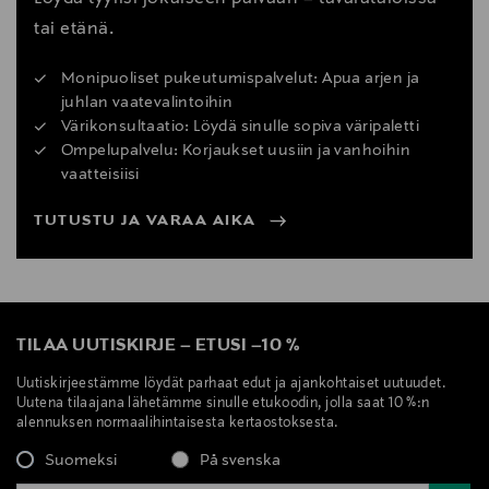
tai etänä.
Monipuoliset pukeutumispalvelut: Apua arjen ja
juhlan vaatevalintoihin
Värikonsultaatio: Löydä sinulle sopiva väripaletti
Ompelupalvelu: Korjaukset uusiin ja vanhoihin
vaatteisiisi
TUTUSTU JA VARAA AIKA
TILAA UUTISKIRJE
–
ETUSI
–
10 %
Uutiskirjeestämme löydät parhaat edut ja ajankohtaiset uutuudet.
Uutena tilaajana lähetämme sinulle etukoodin, jolla saat 10 %:n
alennuksen normaalihintaisesta kertaostoksesta.
Suomeksi
På svenska