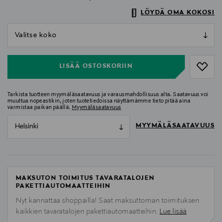
LÖYDÄ OMA KOKOSI
null
null
LISÄÄ OSTOSKORIIN
Tarkista tuotteen myymäläsaatavuus ja varausmahdollisuus alta. Saatavuus voi
muuttua nopeastikin, joten tuotetiedoissa näyttämämme tieto pitää aina
varmistaa paikan päällä.
Myymäläsaatavuus
MYYMÄLÄSAATAVUUS
Helsinki
MAKSUTON TOIMITUS TAVARATALOJEN
PAKETTIAUTOMAATTEIHIN
Nyt kannattaa shoppailla! Saat maksuttoman toimituksen
kaikkien tavaratalojen pakettiautomaatteihin.
Lue lisää