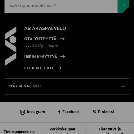
ASIAKASPALVELU
OTA YHTEYTTÄ
+358 9 1211(pvm/mpm)
USEIN KYSYTTYÄ
ETUJEN EHDOT
NÄYTÄ VALIKKO
TUKI & INFO
Instagram
Facebook
Pinterest
AJANKOHTAISTA
PALVELUT
Verkkokaupan
Tietoturva ja
Tietosuojaseloste