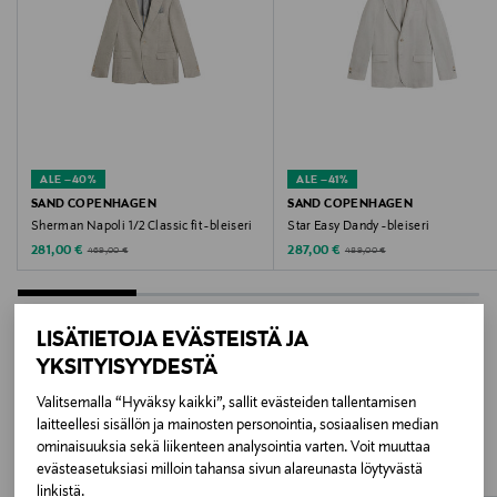
Valmistusmaa
Portugali
Valmistajan tuotenumero
62106344
ALE –40%
ALE –41%
Valmistaja
SAND COPENHAGEN
SAND COPENHAGEN
Sherman Napoli 1/2 Classic fit -bleiseri
Star Easy Dandy -bleiseri
SAND COPENHAGEN
Discounted Price
Discounted Price
Original Price
Original Price
281,00 €
287,00 €
469,00 €
489,00 €
Valmistajan osoite
SAND COPENHAGEN, Agerskellet 2, 8920 Randers,
LISÄTIETOJA EVÄSTEISTÄ JA
Denmark
YKSITYISYYDESTÄ
LISÄÄ KIINNOSTAVIA
Valitsemalla “Hyväksy kaikki”, sallit evästeiden tallentamisen
Digitaalinen osoite
laitteellesi sisällön ja mainosten personointia, sosiaalisen median
TUOTTEITA
webshop@sandcopenhagen.com
ominaisuuksia sekä liikenteen analysointia varten. Voit muuttaa
evästeasetuksiasi milloin tahansa sivun alareunasta löytyvästä
linkistä.
Avainsanat