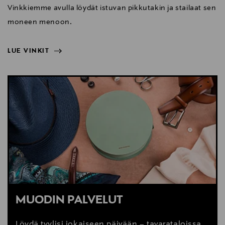
Vinkkiemme avulla löydät istuvan pikkutakin ja stailaat sen
moneen menoon.
LUE VINKIT
NÄYTÄ VÄHEMMÄN
LUE VINKIT
MUODIN PALVELUT
Löydä tyylisi jokaiseen päivään – tavarataloissa