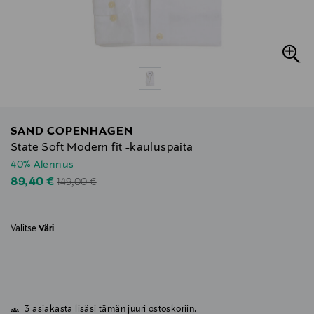
SAND COPENHAGEN
State Soft Modern fit -kauluspaita
40% Alennus
Original Price
Discounted Price
89,40 €
149,00 €
Valitse
Väri
3 asiakasta lisäsi tämän juuri ostoskoriin.