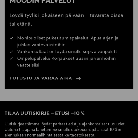
MUODIN PALVELUT
Löydä tyylisi jokaiseen päivään – tavarataloissa
tai etänä.
Monipuoliset pukeutumispalvelut: Apua arjen ja
juhlan vaatevalintoihin
Värikonsultaatio: Löydä sinulle sopiva väripaletti
Ompelupalvelu: Korjaukset uusiin ja vanhoihin
vaatteisiisi
TUTUSTU JA VARAA AIKA
TILAA UUTISKIRJE
–
ETUSI
–
10 %
Uutiskirjeestämme löydät parhaat edut ja ajankohtaiset uutuudet.
Uutena tilaajana lähetämme sinulle etukoodin, jolla saat 10 %:n
alennuksen normaalihintaisesta kertaostoksesta.