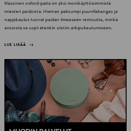
Klassinen oxford-paita on yksi monikäyttöisimmistä
miesten paidoista. Hieman paksumpi puuvillakangas ja
nappikaulus tuovat paidan ilmeeseen rentoutta, minkä
ansiosta se sopii etenkin siistiin arkipukeutumiseen.
LUE LISÄÄ
NÄYTÄ VÄHEMMÄN
LUE LISÄÄ