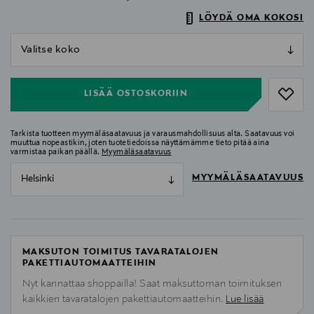
LÖYDÄ OMA KOKOSI
null
null
LISÄÄ OSTOSKORIIN
Tarkista tuotteen myymäläsaatavuus ja varausmahdollisuus alta. Saatavuus voi
muuttua nopeastikin, joten tuotetiedoissa näyttämämme tieto pitää aina
varmistaa paikan päällä.
Myymäläsaatavuus
MYYMÄLÄSAATAVUUS
Helsinki
MAKSUTON TOIMITUS TAVARATALOJEN
PAKETTIAUTOMAATTEIHIN
Nyt kannattaa shoppailla! Saat maksuttoman toimituksen
kaikkien tavaratalojen pakettiautomaatteihin.
Lue lisää