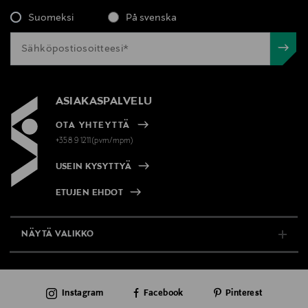
Suomeksi
På svenska
ASIAKASPALVELU
OTA YHTEYTTÄ
+358 9 1211(pvm/mpm)
USEIN KYSYTTYÄ
ETUJEN EHDOT
NÄYTÄ VALIKKO
TUKI & INFO
Instagram
Facebook
Pinterest
AJANKOHTAISTA