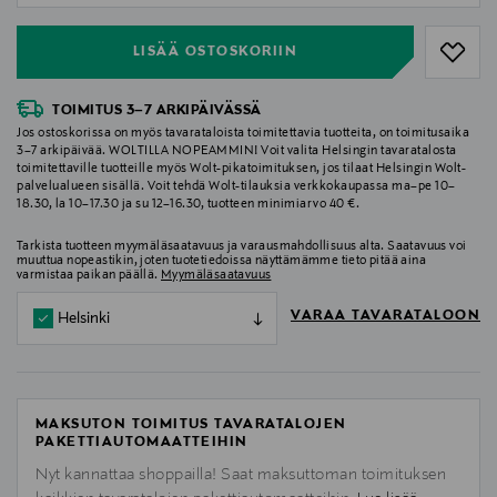
LISÄÄ OSTOSKORIIN
TOIMITUS 3–7 ARKIPÄIVÄSSÄ
Jos ostoskorissa on myös tavarataloista toimitettavia tuotteita, on toimitusaika
3–7 arkipäivää. WOLTILLA NOPEAMMIN! Voit valita Helsingin tavaratalosta
toimitettaville tuotteille myös Wolt-pikatoimituksen, jos tilaat Helsingin Wolt-
palvelualueen sisällä. Voit tehdä Wolt-tilauksia verkkokaupassa ma–pe 10–
18.30, la 10–17.30 ja su 12–16.30, tuotteen minimiarvo 40 €.
Tarkista tuotteen myymäläsaatavuus ja varausmahdollisuus alta. Saatavuus voi
muuttua nopeastikin, joten tuotetiedoissa näyttämämme tieto pitää aina
varmistaa paikan päällä.
Myymäläsaatavuus
VARAA TAVARATALOON
Helsinki
MAKSUTON TOIMITUS TAVARATALOJEN
PAKETTIAUTOMAATTEIHIN
Nyt kannattaa shoppailla! Saat maksuttoman toimituksen