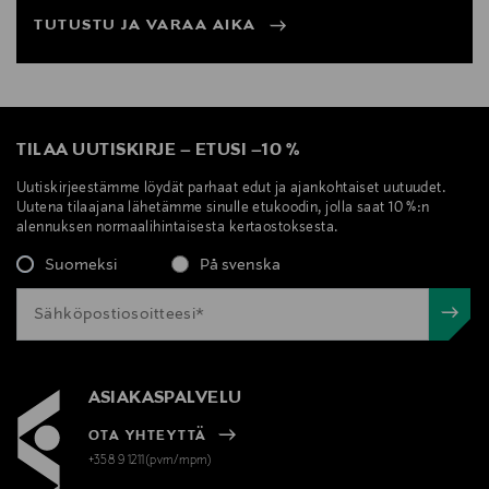
TUTUSTU JA VARAA AIKA
TILAA UUTISKIRJE
–
ETUSI
–
10 %
Uutiskirjeestämme löydät parhaat edut ja ajankohtaiset uutuudet.
Uutena tilaajana lähetämme sinulle etukoodin, jolla saat 10 %:n
alennuksen normaalihintaisesta kertaostoksesta.
Suomeksi
På svenska
ASIAKASPALVELU
OTA YHTEYTTÄ
+358 9 1211(pvm/mpm)