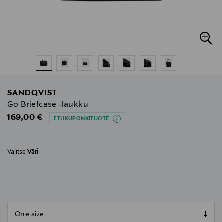
SANDQVIST
Go Briefcase -laukku
Original Price
169,00 €
ETUKUPONKITUOTE
Valitse
Väri
null
null