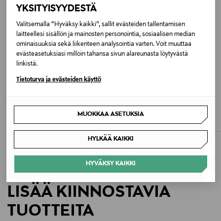
YKSITYISYYDESTÄ
Hoito-ohjeet
Valitsemalla “Hyväksy kaikki”, sallit evästeiden tallentamisen
Pese käsin kylmässä vedessä. Älä käytä
laitteellesi sisällön ja mainosten personointia, sosiaalisen median
ominaisuuksia sekä liikenteen analysointia varten. Voit muuttaa
valkaisuainetta. Älä rumpukuivaa. Ei kemiallista
evästeasetuksiasi milloin tahansa sivun alareunasta löytyvästä
pesua.
linkistä.
Tietoturva ja evästeiden käyttö
Väri
ETUKUPONKITUOTE
ETUKUPONKITUOTE
BLACK BLACK
FRED PERRY
BOSS
Barrel-laukku
Madison-laukku
MUOKKAA ASETUKSIA
Koko
Original Price
Original Price
119,00 €
650,00 €
One size
HYLKÄÄ KAIKKI
Valmistusmaa
HYVÄKSY KAIKKI
Vietnam
LISÄÄ KIINNOSTAVIA
Valmistajan tuotenumero
TUOTTEITA
250804999