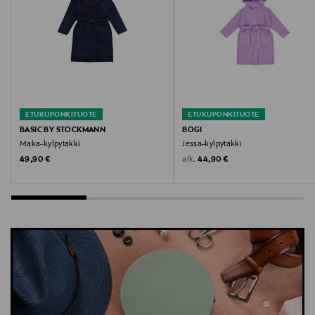
info@swisslady.fi
Avainsanat
Lasten kylpytakki, dinosauruskuosi, Sanetta,
kylpytakki, lapset
ETUKUPONKITUOTE
ETUKUPONKITUOTE
BASIC BY STOCKMANN
BOGI
Maka-kylpytakki
Jessa-kylpytakki
Original Price
Original Price
alk.
49,90 €
44,90 €