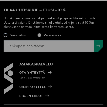
TILAA UUTISKIRJE
–
ETUSI
–
10 %
Uutiskirjeestämme löydät parhaat edut ja ajankohtaiset uutuudet.
Uutena tilaajana lähetämme sinulle etukoodin, jolla saat 10 %:n
alennuksen normaalihintaisesta kertaostoksesta.
Suomeksi
På svenska
ASIAKASPALVELU
OTA YHTEYTTÄ
+358 9 1211(pvm/mpm)
USEIN KYSYTTYÄ
ETUJEN EHDOT