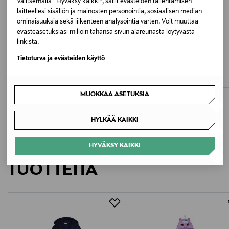
Valitsemalla “Hyväksy kaikki”, sallit evästeiden tallentamisen
Väri
laitteellesi sisällön ja mainosten personointia, sosiaalisen median
5499 NAVY
ominaisuuksia sekä liikenteen analysointia varten. Voit muuttaa
evästeasetuksiasi milloin tahansa sivun alareunasta löytyvästä
ALE –66%
ETUKUPONKITUOTE
linkistä.
Valmistusmaa
BOGI
SANETTA
Tietoturva ja evästeiden käyttö
Nosse-kylpytakki
Kids & Teens Bluestripe Basic -
Portugali
kylpytakki
Discounted Price
Original Price
17,00 €
49,90 €
Original Price
59,99 €
Valmistajan tuotenumero
MUOKKAA ASETUKSIA
233562
HYLKÄÄ KAIKKI
Valmistaja
LISÄÄ KIINNOSTAVIA
HYVÄKSY KAIKKI
Sanetta AG
TUOTTEITA
Valmistajan osoite
POSTFACH 1253, 72469 Meßstetten, Germany
Digitaalinen osoite