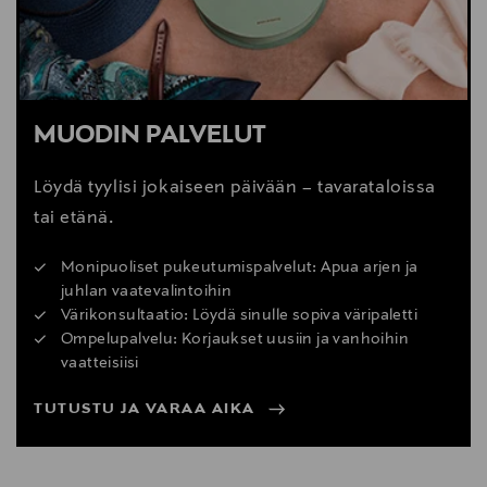
MUODIN PALVELUT
Löydä tyylisi jokaiseen päivään – tavarataloissa
tai etänä.
Monipuoliset pukeutumispalvelut: Apua arjen ja
juhlan vaatevalintoihin
Värikonsultaatio: Löydä sinulle sopiva väripaletti
Ompelupalvelu: Korjaukset uusiin ja vanhoihin
vaatteisiisi
TUTUSTU JA VARAA AIKA