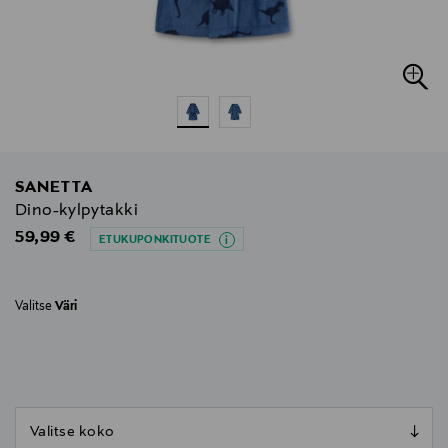
SANETTA
Dino-kylpytakki
Original Price
59,99 €
ETUKUPONKITUOTE
Valitse
Väri
null
null