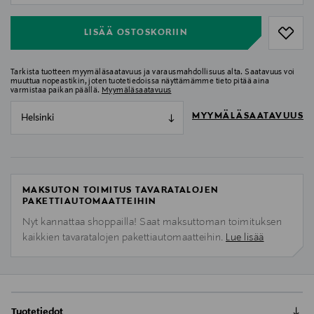
LISÄÄ OSTOSKORIIN
Tarkista tuotteen myymäläsaatavuus ja varausmahdollisuus alta. Saatavuus voi
muuttua nopeastikin, joten tuotetiedoissa näyttämämme tieto pitää aina
varmistaa paikan päällä.
Myymäläsaatavuus
MYYMÄLÄSAATAVUUS
Helsinki
MAKSUTON TOIMITUS TAVARATALOJEN
PAKETTIAUTOMAATTEIHIN
Nyt kannattaa shoppailla! Saat maksuttoman toimituksen
kaikkien tavaratalojen pakettiautomaatteihin.
Lue lisää
Tuotetiedot