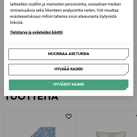
Valmistusmaa
laitteellesi sisällön ja mainosten personointia, sosiaalisen median
ominaisuuksia sekä liikenteen analysointia varten. Voit muuttaa
Bulgaria
evästeasetuksiasi milloin tahansa sivun alareunasta löytyvästä
linkistä.
ETUKUPONKITUOTE
ETUKUPONKITUOTE
Valmistajan tuotenumero
SANETTA
SANETTA
Tietoturva ja evästeiden käyttö
Alushousut
Cutbrief-alushousut
336993
Original Price
Original Price
8,95 €
9,99 €
Valmistaja
MUOKKAA ASETUKSIA
Sanetta AG
HYLKÄÄ KAIKKI
Valmistajan osoite
LISÄÄ KIINNOSTAVIA
HYVÄKSY KAIKKI
POSTFACH 1253, 72469 Meßstetten, Germany
TUOTTEITA
Digitaalinen osoite
info@swisslady.fi
Avainsanat