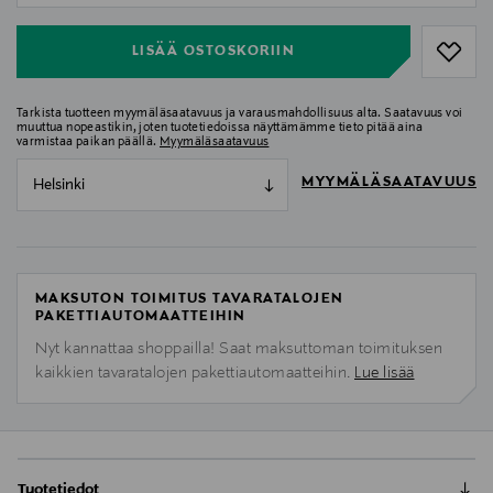
LISÄÄ OSTOSKORIIN
Tarkista tuotteen myymäläsaatavuus ja varausmahdollisuus alta. Saatavuus voi
muuttua nopeastikin, joten tuotetiedoissa näyttämämme tieto pitää aina
varmistaa paikan päällä.
Myymäläsaatavuus
MYYMÄLÄSAATAVUUS
Helsinki
MAKSUTON TOIMITUS TAVARATALOJEN
PAKETTIAUTOMAATTEIHIN
Nyt kannattaa shoppailla! Saat maksuttoman toimituksen
kaikkien tavaratalojen pakettiautomaatteihin.
Lue lisää
Tuotetiedot