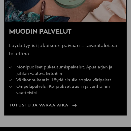
MUODIN PALVELUT
Löydä tyylisi jokaiseen päivään – tavarataloissa
tai etänä.
Monipuoliset pukeutumispalvelut: Apua arjen ja
juhlan vaatevalintoihin
Värikonsultaatio: Löydä sinulle sopiva väripaletti
Ompelupalvelu: Korjaukset uusiin ja vanhoihin
vaatteisiisi
TUTUSTU JA VARAA AIKA