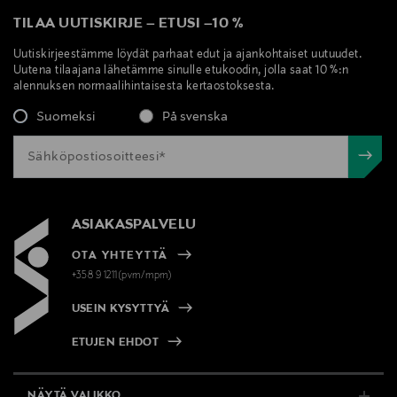
TILAA UUTISKIRJE
–
ETUSI
–
10 %
Uutiskirjeestämme löydät parhaat edut ja ajankohtaiset uutuudet.
Uutena tilaajana lähetämme sinulle etukoodin, jolla saat 10 %:n
alennuksen normaalihintaisesta kertaostoksesta.
Suomeksi
På svenska
ASIAKASPALVELU
OTA YHTEYTTÄ
+358 9 1211(pvm/mpm)
USEIN KYSYTTYÄ
ETUJEN EHDOT
NÄYTÄ VALIKKO