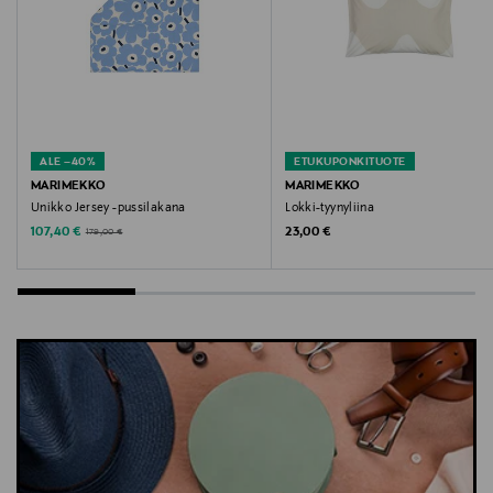
alushousut, lasten alusvaatteet, Sanetta, 2-pack, G.
Cutbrief, hevosen kuvio
ALE –40%
ETUKUPONKITUOTE
MARIMEKKO
MARIMEKKO
Unikko Jersey -pussilakana
Lokki-tyynyliina
Discounted Price
Original Price
Original Price
107,40 €
23,00 €
179,00 €