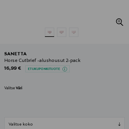
SANETTA
Horse Cutbrief -alushousut 2-pack
Original Price
16,99 €
ETUKUPONKITUOTE
Valitse
Väri
null
null