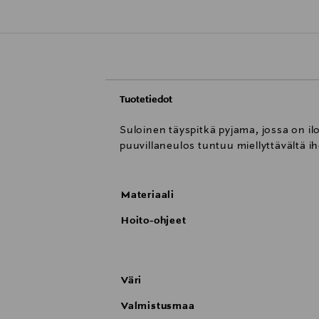
Tuotetiedot
Suloinen täyspitkä pyjama, jossa on il
puuvillaneulos tuntuu miellyttävältä i
Materiaali
Hoito-ohjeet
Väri
Valmistusmaa