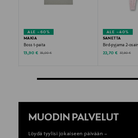
ALE –60%
ALE –40%
MAKIA
SANETTA
Boss t-paita
Bird-pyjama 2-osai
Discounted Price
Discounted Price
Original Price
Original Pric
13,90 €
22,70 €
35,00 €
37,90 €
MUODIN PALVELUT
Löydä tyylisi jokaiseen päivään –