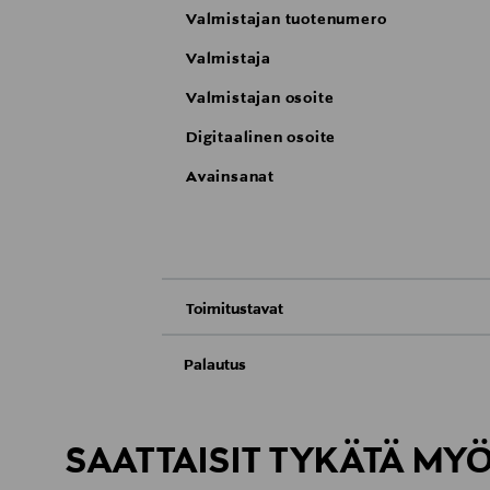
Valmistajan tuotenumero
Valmistaja
Valmistajan osoite
Digitaalinen osoite
Avainsanat
Toimitustavat
Nouto tavaratalosta
Palautus
Meille on hyvin tärkeää, että olet tyytyvä
Toimitus automaattiin tai noutopisteeseen
Palauttaminen on maksutonta eikä sinun ta
SAATTAISIT TYKÄTÄ MY
LUE TARKEMMAT PALAUTUSOHJEET
Kotiinkuljetus