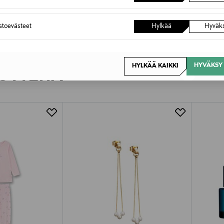
astoevästeet
Hylkää
Hyväk
HYVÄKSY 
HYLKÄÄ KAIKKI
OTTEITA