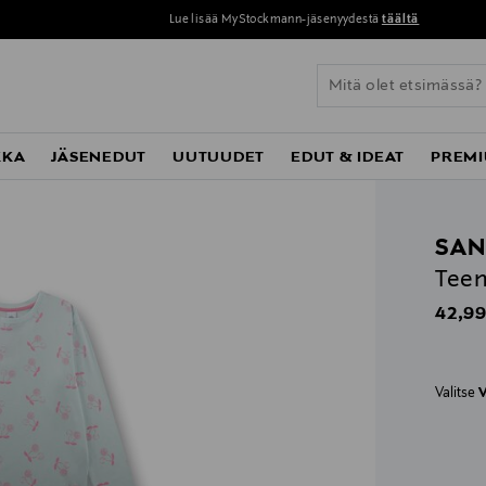
Lue lisää MyStockmann-jäsenyydestä
täältä
KKA
JÄSENEDUT
UUTUUDET
EDUT & IDEAT
PREMI
SAN
Teen
Origin
42,99
Valitse
V