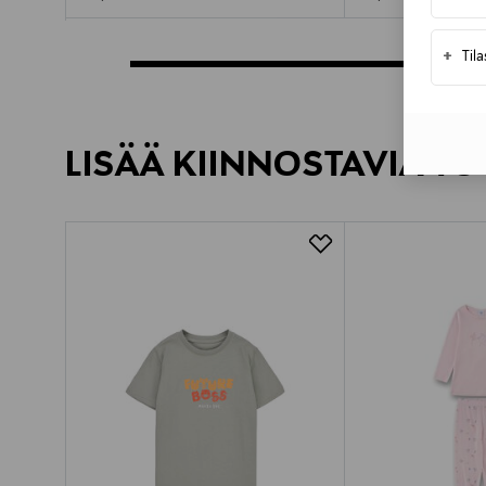
+
Til
LISÄÄ KIINNOSTAVIA TU