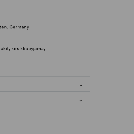
ten, Germany
akit, kirsikkapyjama,
luessa tuotteen vastaanottamisesta.
tuotteen koosta riippuen