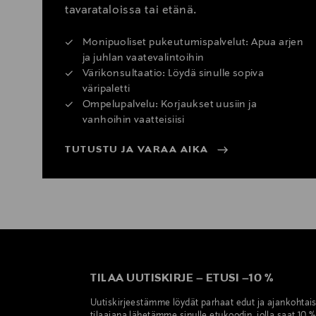
tavarataloissa tai etänä.
Monipuoliset pukeutumispalvelut: Apua arjen
ja juhlan vaatevalintoihin
Värikonsultaatio: Löydä sinulle sopiva
väripaletti
Ompelupalvelu: Korjaukset uusiin ja
vanhoihin vaatteisiisi
TUTUSTU JA VARAA AIKA
TILAA UUTISKIRJE
–
ETUSI
–
10 %
Uutiskirjeestämme löydät parhaat edut ja ajankohtai
tilaajana lähetämme sinulle etukoodin, jolla saat 10 