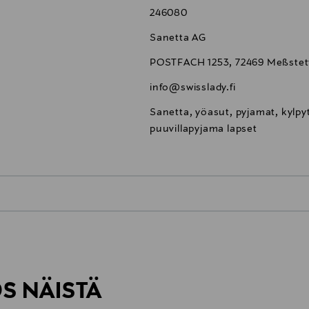
246080
Sanetta AG
POSTFACH 1253, 72469 Meßstet
info@swisslady.fi
Sanetta, yöasut, pyjamat, kylpyt
puuvillapyjama lapset
0,00 €
inen tilaukseesi. Voit palauttaa tilaamasi tuotteen 30 vuorokauden ku
0,00 € – 4,90 €
rvitse ilmoittaa palautuksesta etukäteen.
ÖS NÄISTÄ
7,90 €–50,00 € kuljetusyhtiöstä ja 