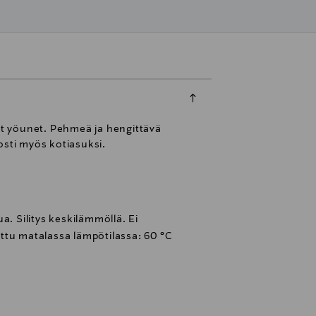
set yöunet. Pehmeä ja hengittävä
osti myös kotiasuksi.
a. Silitys keskilämmöllä. Ei
ttu matalassa lämpötilassa: 60 °C