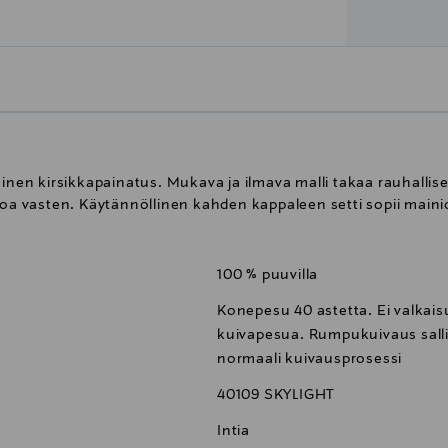
oinen kirsikkapainatus. Mukava ja ilmava malli takaa rauhalli
hoa vasten. Käytännöllinen kahden kappaleen setti sopii maini
100 % puuvilla
Konepesu 40 astetta. Ei valkaisu
kuivapesua. Rumpukuivaus salli
normaali kuivausprosessi
40109 SKYLIGHT
Intia