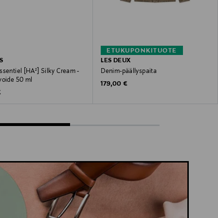
ETUKUPONKITUOTE
S
LES DEUX
sentiel [HA²] Silky Cream -
Denim-päällyspaita
voide 50 ml
Original Price
179,00 €
 Price
€