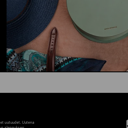
set uutuudet. Uutena
%:n alennuksen