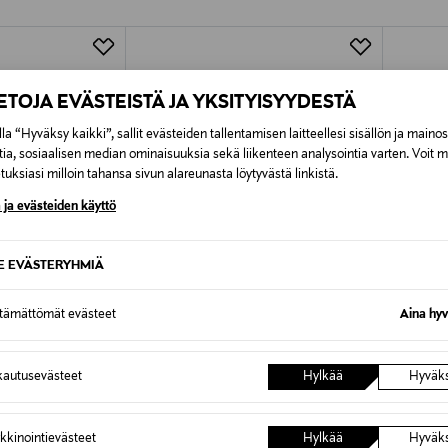
Alk. 6,90 €, kun toimitus on saatavi
IETOJA EVÄSTEISTÄ JA YKSITYISYYDESTÄ
la “Hyväksy kaikki”, sallit evästeiden tallentamisen laitteellesi sisällön ja maino
tia, sosiaalisen median ominaisuuksia sekä liikenteen analysointia varten. Voit 
uksiasi milloin tahansa sivun alareunasta löytyvästä linkistä.
 ja evästeiden käyttö
SE EVÄSTERYHMIÄ
ttämättömät evästeet
Aina hyv
TUOTE
ALE –40%
ETU
autusevästeet
Hylkää
Hyväk
SANETTA
SANET
jama
Bird-pyjama 2-osainen
Teens G
kkinointievästeet
Hylkää
Hyväk
Discounted Price
Original
Original Price
22,70 €
37,99 €
37,90 €