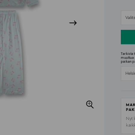
n
Vali
n
Tarkista
muuttua 
paikan p
Helsi
MAK
PAK
Nyt 
kaik