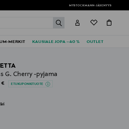
MYSTOCKMANN-JÄSENYYS
label.header.go
UM-MERKIT
KAUSIALE JOPA –40 %
OUTLET
ETTA
s G. Cherry -pyjama
al Price
 €
ETUKUPONKITUOTE
äri