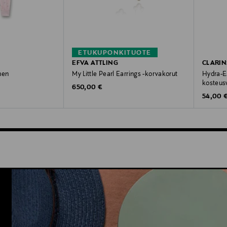
ETUKUPONKITUOTE
EFVA ATTLING
CLARIN
nen
My Little Pearl Earrings -korvakorut
Hydra-Es
kosteus
Original Price
e
650,00 €
Original
54,00 