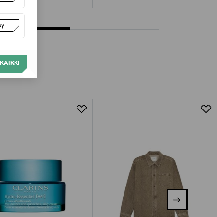
sy
KAIKKI