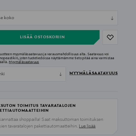
ull
tse koko
ull
LISÄÄ OSTOSKORIIN
 tuotteen myymäläsaatavuus ja varausmahdollisuus alta. Saatavuus voi
nopeastikin, joten tuotetiedoissa näyttämämme tieto pitää aina varmistaa
äällä.
Myymäläsaatavuus
MYYMÄLÄSAATAVUUS
nki
SUTON TOIMITUS TAVARATALOJEN
ETTIAUTOMAATTEIHIN
kannattaa shoppailla! Saat maksuttoman toimituksen
kien tavaratalojen pakettiautomaatteihin.
Lue lisää