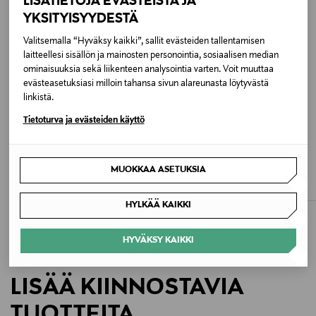
LISÄTIETOJA EVÄSTEISTÄ JA
YKSITYISYYDESTÄ
Materiaali
Valitsemalla “Hyväksy kaikki”, sallit evästeiden tallentamisen
53 % merinovilla, 40 % kettukusun karva, 7 % silkki
laitteellesi sisällön ja mainosten personointia, sosiaalisen median
ominaisuuksia sekä liikenteen analysointia varten. Voit muuttaa
evästeasetuksiasi milloin tahansa sivun alareunasta löytyvästä
Hoito-ohjeet
linkistä.
Käsinpesu 30 asteessa
Tietoturva ja evästeiden käyttö
ALE –60%
ETUKUPONKITUOTE
Väri
A+MORE
A+MORE
Jimmer Jaquard Lurex -huivi 70 x 180
Hani-huivi, 50x180 cm,
BLACK
MUOKKAA ASETUKSIA
cm
Original Price
14,90 €
Discounted Price
Original Price
11,90 €
29,90 €
Koko
HYLKÄÄ KAIKKI
One size
HYVÄKSY KAIKKI
Valmistusmaa
LISÄÄ KIINNOSTAVIA
Unkari
TUOTTEITA