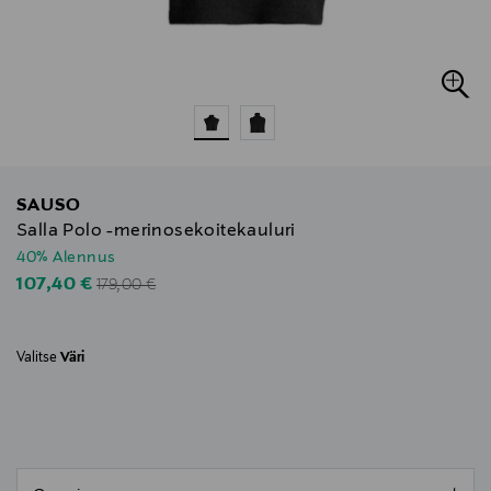
SAUSO
Salla Polo -merinosekoitekauluri
40% Alennus
Original Price
Discounted Price
107,40 €
179,00 €
Valitse
Väri
null