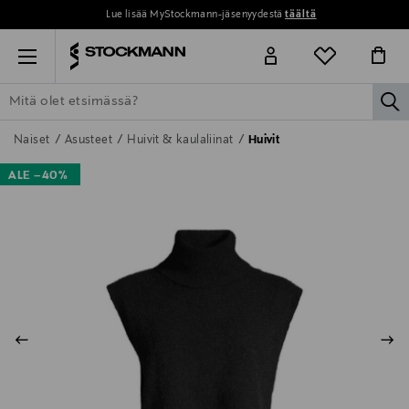
Lue lisää MyStockmann-jäsenyydestä
täältä
Menu
la
ETSI KAIKKI
NAISET
MIEHET
LAPSET
KOTI
KOSMETIIK
Naiset
Asusteet
Huivit & kaulaliinat
Huivit
ALE –40%