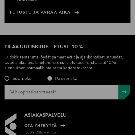
TUTUSTU JA VARAA AIKA
TILAA UUTISKIRJE
–
ETUSI
–
10 %
Uutiskirjeestämme löydät parhaat edut ja ajankohtaiset uutuudet.
Uutena tilaajana lähetämme sinulle etukoodin, jolla saat 10 %:n
alennuksen normaalihintaisesta kertaostoksesta.
Suomeksi
På svenska
ASIAKASPALVELU
OTA YHTEYTTÄ
+358 9 1211(pvm/mpm)