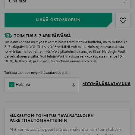
null
LISÄÄ OSTOSKORIIN
TOIMITUS 3–7 ARKIPÄIVÄSSÄ
Jos ostoskorissa on myös tavarataloista toimitettavia tuotteita, on toimitusaika
3–7 arkipäivää. WOLTILLA NOPEAMMIN! Voit valita Helsingin tavaratalosta
toimitettaville tuotteille myös Wolt-pikatoimituksen, jos tilaat Helsingin Wolt-
palvelualueen sisällä. Voit tehdä Wolt-tilauksia verkkokaupassa ma–pe 10–
18.30, la 10–17.30 ja su 12–16.30, tuotteen minimiarvo 40 €.
Tarkista tuotteen myymäläsaatavuus alta.
MYYMÄLÄSAATAVUUS
Helsinki
MAKSUTON TOIMITUS TAVARATALOJEN
PAKETTIAUTOMAATTEIHIN
Nyt kannattaa shoppailla! Saat maksuttoman toimituksen