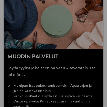
MUODIN PALVELUT
Löydä tyylisi jokaiseen päivään – tavarataloissa
tai etänä.
Monipuoliset pukeutumispalvelut: Apua arjen ja
juhlan vaatevalintoihin
Värikonsultaatio: Löydä sinulle sopiva väripaletti
Ompelupalvelu: Korjaukset uusiin ja vanhoihin
vaatteisiisi