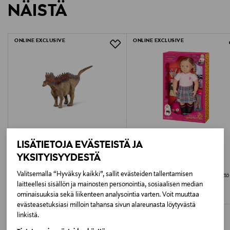
NÄISTÄ
1539263
LUE TARKEMMAT PALAUTUSOHJEET
Ikäsuositus
ONLINE EXCLUSIVE
ONLINE EXCLUSIVE
5+
Avainsanat
schleich dinosaurs telaketjuajoneuvo, dinosaurus
ajoneuvo lelu, telaketjuajoneuvo dino, lasten
dinosaurus ajoneuvo, schleich dinosaurus lelu,
telaketjulelu dinosauruksella, dinosaurus
LISÄTIETOJA EVÄSTEISTÄ JA
seikkailuauto
YKSITYISYYDESTÄ
SCHLEICH
OUR GENERATION
Valitsemalla “Hyväksy kaikki”, sallit evästeiden tallentamisen
SCHLEICH DINOSAURS
OUR GENERATION nukke koulutyttö
Hally 46 cm
laitteellesi sisällön ja mainosten personointia, sosiaalisen median
Original Price
26,49 €
ominaisuuksia sekä liikenteen analysointia varten. Voit muuttaa
Original Price
69,99 €
evästeasetuksiasi milloin tahansa sivun alareunasta löytyvästä
linkistä.