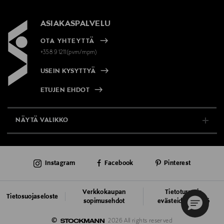
ASIAKASPALVELU
OTA YHTEYTTÄ
+358 9 1211(pvm/mpm)
USEIN KYSYTTYÄ
ETUJEN EHDOT
NÄYTÄ VALIKKO
TUKI & INFO
Instagram
Facebook
Pinterest
AJANKOHTAISTA
PALVELUT
Verkkokaupan
Tietoturva ja
Tietosuojaseloste
sopimusehdot
evästeiden käyttö
VASTUULLISUUS
©
2026 All rights reserved