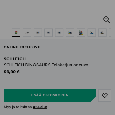
ONLINE EXCLUSIVE
SCHLEICH
SCHLEICH DINOSAURS Telaketjuajoneuvo
Original Price
99,99 €
null
null
LISÄÄ OSTOSKORIIN
Myy ja toimittaa
XS Lelut