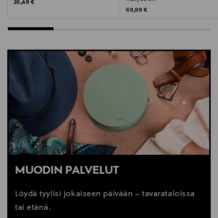
Original Price
26,49 €
Original Price
69,99 €
MUODIN PALVELUT
Löydä tyylisi jokaiseen päivään – tavarataloissa
tai etänä.