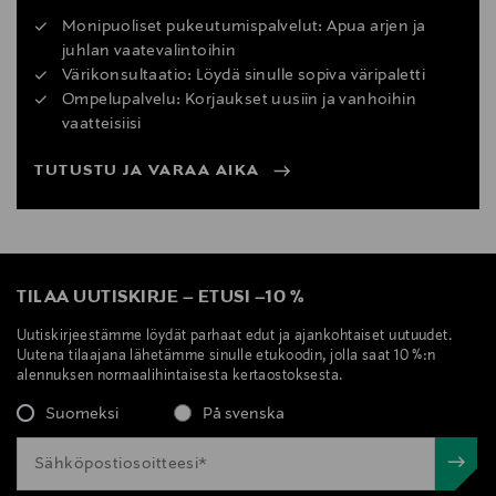
Monipuoliset pukeutumispalvelut: Apua arjen ja
juhlan vaatevalintoihin
Värikonsultaatio: Löydä sinulle sopiva väripaletti
Ompelupalvelu: Korjaukset uusiin ja vanhoihin
vaatteisiisi
TUTUSTU JA VARAA AIKA
TILAA UUTISKIRJE
–
ETUSI
–
10 %
Uutiskirjeestämme löydät parhaat edut ja ajankohtaiset uutuudet.
Uutena tilaajana lähetämme sinulle etukoodin, jolla saat 10 %:n
alennuksen normaalihintaisesta kertaostoksesta.
Suomeksi
På svenska