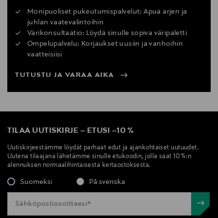
Monipuoliset pukeutumispalvelut: Apua arjen ja
juhlan vaatevalintoihin
Värikonsultaatio: Löydä sinulle sopiva väripaletti
Ompelupalvelu: Korjaukset uusiin ja vanhoihin
vaatteisiisi
TUTUSTU JA VARAA AIKA
TILAA UUTISKIRJE
–
ETUSI
–
10 %
Uutiskirjeestämme löydät parhaat edut ja ajankohtaiset uutuudet.
Uutena tilaajana lähetämme sinulle etukoodin, jolla saat 10 %:n
alennuksen normaalihintaisesta kertaostoksesta.
Suomeksi
På svenska