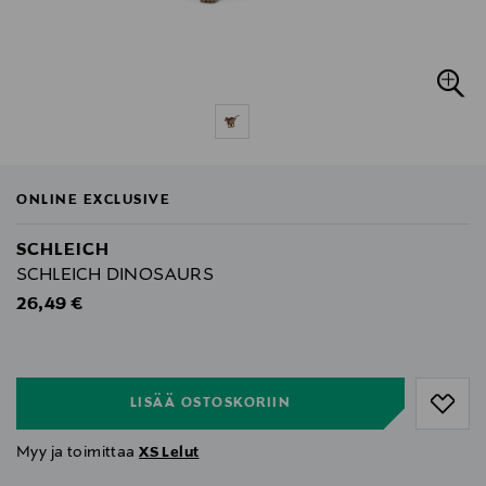
ONLINE EXCLUSIVE
SCHLEICH
SCHLEICH DINOSAURS
Original Price
26,49 €
null
null
LISÄÄ OSTOSKORIIN
Myy ja toimittaa
XS Lelut