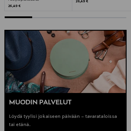
Original Price
26,49 €
Original Price
26,49 €
MUODIN PALVELUT
Löydä tyylisi jokaiseen päivään – tavarataloissa
tai etänä.