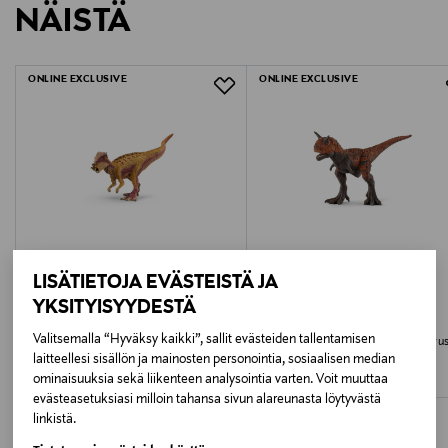
päivään saakka löytää parhaat kirjat esihistoriallisilta
NÄISTÄ
1544543
LUE TARKEMMAT PALAUTUSOHJEET
kirpputoreilta. Mitä tarinoita haluaisit lukea yhdessä
dinokaverisi kanssa?
Ikäsuositus
VAROITUS! Ei sovellu alle 3-vuotiaille lapsille. Sisältää
ONLINE EXCLUSIVE
ONLINE EXCLUSIVE
pieniä osia. Tukehtumisvaara.
4+
Avainsanat
schleich dinosaurukset, lasten dinosaurushahmot,
muoviset dinosaurukset, leludinosaurukset,
dinosaurukset leluina, prehistoricset eläinhahmot,
dinosaurukset schleich
LISÄTIETOJA EVÄSTEISTÄ JA
YKSITYISYYDESTÄ
SCHLEICH
SCHLEICH
Valitsemalla “Hyväksy kaikki”, sallit evästeiden tallentamisen
SCHLEICH DINOSAURS
SCHLEICH DINOSAURS Carnotauru
Pachycephalosaurus
laitteellesi sisällön ja mainosten personointia, sosiaalisen median
Original Price
26,49 €
ominaisuuksia sekä liikenteen analysointia varten. Voit muuttaa
Original Price
26,49 €
evästeasetuksiasi milloin tahansa sivun alareunasta löytyvästä
linkistä.