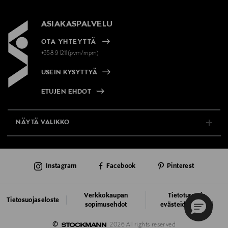
ASIAKASPALVELU
OTA YHTEYTTÄ
+358 9 1211(pvm/mpm)
USEIN KYSYTTYÄ
ETUJEN EHDOT
NÄYTÄ VALIKKO
TUKI & INFO
Instagram
Facebook
Pinterest
AJANKOHTAISTA
PALVELUT
Verkkokaupan
Tietoturva ja
Tietosuojaseloste
sopimusehdot
evästeiden käyttö
VASTUULLISUUS
©
2026 All rights reserved