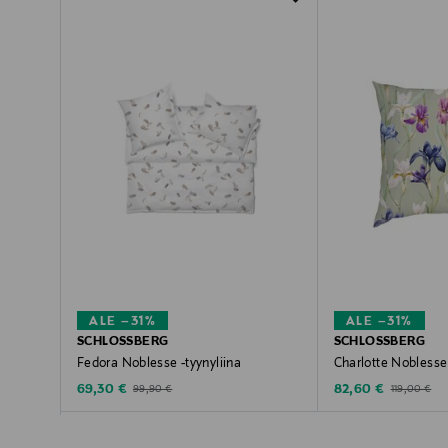
ALE –31%
ALE –31%
SCHLOSSBERG
SCHLOSSBERG
Fedora Noblesse -tyynyliina
Charlotte Noblesse 
Discounted Price
Discounted Price
Original Price
Original Pric
69,30 €
82,60 €
99,90 €
119,00 €