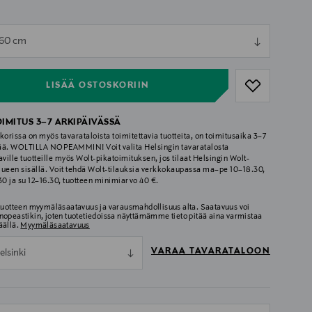
ull
 60 cm
ull
LISÄÄ OSTOSKORIIN
OIMITUS 3–7 ARKIPÄIVÄSSÄ
korissa on myös tavarataloista toimitettavia tuotteita, on toimitusaika 3–7
ää. WOLTILLA NOPEAMMIN! Voit valita Helsingin tavaratalosta
aville tuotteille myös Wolt-pikatoimituksen, jos tilaat Helsingin Wolt-
lueen sisällä. Voit tehdä Wolt-tilauksia verkkokaupassa ma–pe 10–18.30,
.30 ja su 12–16.30, tuotteen minimiarvo 40 €.
 tuotteen myymäläsaatavuus ja varausmahdollisuus alta. Saatavuus voi
nopeastikin, joten tuotetiedoissa näyttämämme tieto pitää aina varmistaa
äällä.
Myymäläsaatavuus
VARAA TAVARATALOON
elsinki