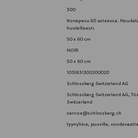
300
Konepesu 60 asteessa. Noudata 
huolellisesti.
50 x 60 cm
NOIR
50 x 60 cm
1031831300200020
Schlossberg Switzerland AG
Schlossberg Switzerland AG, Tös
Switzerland
service@schlossberg.ch
tyynyliina, puuvilla, vuodevaa