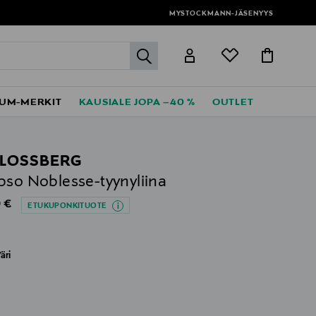
MYSTOCKMANN-JÄSENYYS
label.header.go
UM-MERKIT
KAUSIALE JOPA –40 %
OUTLET
LOSSBERG
pso Noblesse-tyynyliina
al Price
 €
ETUKUPONKITUOTE
äri