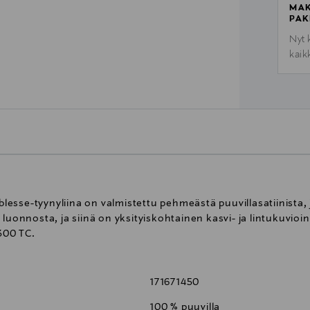
MAK
PAK
Nyt 
kaik
sse-tyynyliina on valmistettu pehmeästä puuvillasatiinista, j
luonnosta, ja siinä on yksityiskohtainen kasvi- ja lintukuvioint
 300 TC.
171671450
100 % puuvilla