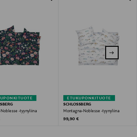
KUPONKITUOTE
ETUKUPONKITUOTE
SSBERG
SCHLOSSBERG
Noblesse -tyynyliina
Montagna-Noblesse -tyynyliina
 Price
Original Price
€
99,90 €