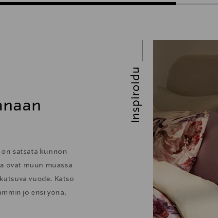
Inspiroidu
hanaan
no on satsata kunnon
sia ovat muun muassa
a kutsuva vuode. Katso
ammin jo ensi yönä.