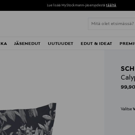
Lue lisää MyStockmann-jäsenyydestä
täältä
KKA
JÄSENEDUT
UUTUUDET
EDUT & IDEAT
PREMI
SCH
Caly
Origin
99,90
Valitse
V