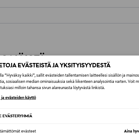
0,00 €
inen tilaukseesi. Voit palauttaa tilaamasi tuotteen 30 vuorokauden ku
0,00 € – 4,90 €
rvitse ilmoittaa palautuksesta etukäteen.
ÖS NÄISTÄ
7,90 €–50,00 € kuljetusyhtiöstä ja 
IETOJA EVÄSTEISTÄ JA YKSITYISYYDESTÄ
la “Hyväksy kaikki”, sallit evästeiden tallentamisen laitteellesi sisällön ja maino
Alk. 6,90 €, kun toimitus on saatavi
tia, sosiaalisen median ominaisuuksia sekä liikenteen analysointia varten. Voit 
uksiasi milloin tahansa sivun alareunasta löytyvästä linkistä.
 ja evästeiden käyttö
SE EVÄSTERYHMIÄ
ttämättömät evästeet
Aina hyv