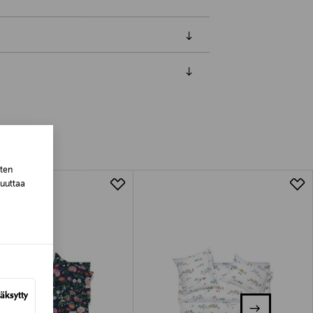
luessa tuotteen vastaanottamisesta.
tuotteen koosta riippuen
sten
lla valittuun osoitteeseen.
muuttaa
äksytty