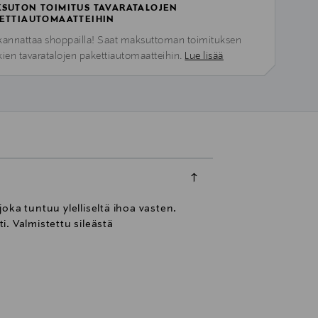
SUTON TOIMITUS TAVARATALOJEN
ETTIAUTOMAATTEIHIN
kannattaa shoppailla! Saat maksuttoman toimituksen
kien tavaratalojen pakettiautomaatteihin.
Lue lisää
oka tuntuu ylelliseltä ihoa vasten.
i. Valmistettu sileästä