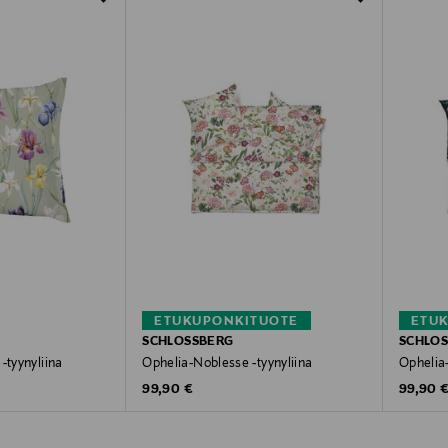
ETUKUPONKITUOTE
ETU
SCHLOSSBERG
SCHLO
-tyynyliina
Ophelia-Noblesse -tyynyliina
Ophelia-
Original Price
Original
e
99,90 €
99,90 