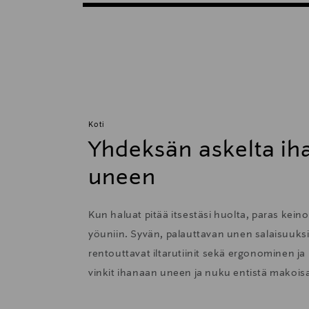
Koti
Yhdeksän askelta i
uneen
Kun haluat pitää itsestäsi huolta, paras kei
yöuniin. Syvän, palauttavan unen salaisuuk
rentouttavat iltarutiinit sekä ergonominen j
vinkit ihanaan uneen ja nuku entistä makois