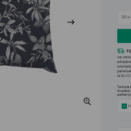
n
50 x
n
T
Jos ostos
arkipäiv
toimitett
palvelua
la 10–17
Tarkista
muuttua 
paikan p
H