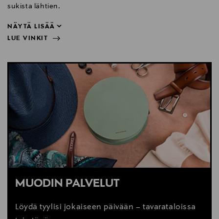
sukista lähtien.
NÄYTÄ LISÄÄ
LUE VINKIT
sukista lähtien.
NÄYTÄ VÄHEMMÄN
LUE VINKIT
MUODIN PALVELUT
Löydä tyylisi jokaiseen päivään – tavarataloissa