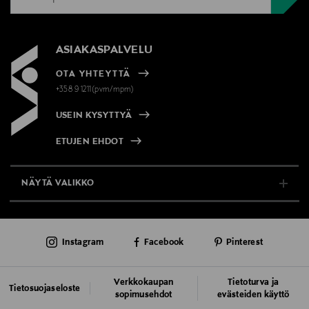
ASIAKASPALVELU
OTA YHTEYTTÄ
+358 9 1211(pvm/mpm)
USEIN KYSYTTYÄ
ETUJEN EHDOT
NÄYTÄ VALIKKO
TUKI & INFO
Instagram
Facebook
Pinterest
AJANKOHTAISTA
PALVELUT
Verkkokaupan
Tietoturva ja
Tietosuojaseloste
sopimusehdot
evästeiden käyttö