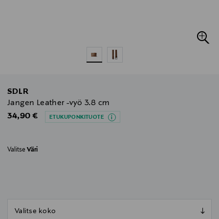
SDLR
Jangen Leather -vyö 3.8 cm
Original Price
34,90 €
ETUKUPONKITUOTE
Valitse
Väri
null
null