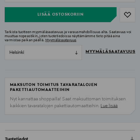
LISÄÄ OSTOSKORIIN
Tarkista tuotteen myymäläsaatavuus ja varausmahdollisuus alta. Saatavuus voi
muuttua nopeastikin, joten tuotetiedoissa näyttämämme tieto pitää aina
varmistaa paikan päällä.
Myymäläsaatavuus
MYYMÄLÄSAATAVUUS
Helsinki
MAKSUTON TOIMITUS TAVARATALOJEN
PAKETTIAUTOMAATTEIHIN
Nyt kannattaa shoppailla! Saat maksuttoman toimituksen
kaikkien tavaratalojen pakettiautomaatteihin.
Lue lisää
Tuotetiedot