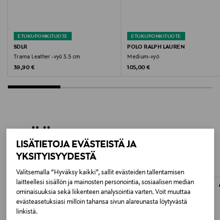
Valmistaja
Saddler Scandinavia AB
ETUKUPONKITUOTE
ETUKUPONKITUOTE
Valmistajan osoite
SDLR
POLO RALPH LAUREN
Trama Leather -vyö 3.5 cm
Medium-vyö
Saddler Scandinavia AB, Kabelgatan 14 SE-434 37,
Original Price
Original Price
39,90 €
105,00 €
Kungsbacka, Sweden
Digitaalinen osoite
support@saddler.com
LISÄÄ KIINNOSTAVIA
Avainsanat
LISÄTIETOJA EVÄSTEISTÄ JA
TUOTTEITA
vyö, nahkavyö, miesten vyö, asuste, SDLR
YKSITYISYYDESTÄ
Valitsemalla “Hyväksy kaikki”, sallit evästeiden tallentamisen
laitteellesi sisällön ja mainosten personointia, sosiaalisen median
ominaisuuksia sekä liikenteen analysointia varten. Voit muuttaa
evästeasetuksiasi milloin tahansa sivun alareunasta löytyvästä
linkistä.