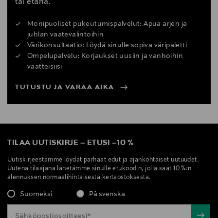
tai etänä.
Monipuoliset pukeutumispalvelut: Apua arjen ja
juhlan vaatevalintoihin
Värikonsultaatio: Löydä sinulle sopiva väripaletti
Ompelupalvelu: Korjaukset uusiin ja vanhoihin
vaatteisiisi
TUTUSTU JA VARAA AIKA
TILAA UUTISKIRJE
–
ETUSI
–
10 %
Uutiskirjeestämme löydät parhaat edut ja ajankohtaiset uutuudet.
Uutena tilaajana lähetämme sinulle etukoodin, jolla saat 10 %:n
alennuksen normaalihintaisesta kertaostoksesta.
Suomeksi
På svenska