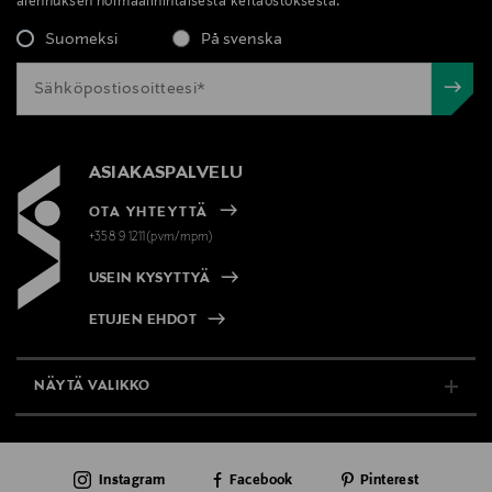
alennuksen normaalihintaisesta kertaostoksesta.
Suomeksi
På svenska
ASIAKASPALVELU
OTA YHTEYTTÄ
+358 9 1211(pvm/mpm)
USEIN KYSYTTYÄ
ETUJEN EHDOT
NÄYTÄ VALIKKO
TUKI & INFO
Instagram
Facebook
Pinterest
AJANKOHTAISTA