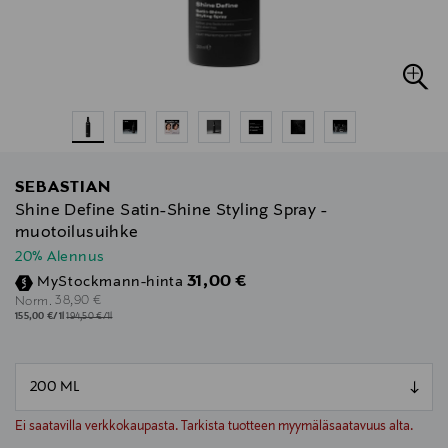
SEBASTIAN
Shine Define Satin-Shine Styling Spray -
muotoilusuihke
20% Alennus
Discounted Price
31,00 €
MyStockmann-hinta
Original Price
38,90 €
Norm.
155,00 €/1l
194,50 €/1l
null
null
Ei saatavilla verkkokaupasta. Tarkista tuotteen myymäläsaatavuus alta.