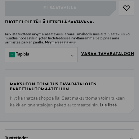
EI SAATAVILLA
TUOTE EI OLE TÄLLÄ HETKELLÄ SAATAVANA.
Tarkista tuotteen myymäläsaatavuus ja varausmahdollisuus alta. Saatavuus voi
muuttua nopeastikin, joten tuotetiedoissa näyttämämme tieto pitää aina
varmistaa paikan päällä.
Myymäläsaatavuus
VARAA TAVARATALOON
Tapiola
MAKSUTON TOIMITUS TAVARATALOJEN
PAKETTIAUTOMAATTEIHIN
Nyt kannattaa shoppailla! Saat maksuttoman toimituksen
kaikkien tavaratalojen pakettiautomaatteihin.
Lue lisää
Tuotetiedot