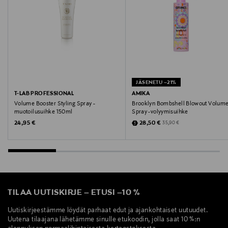
Valmistaja
Wella Finland Oy
Valmistajan osoite
Bulevardi 21, 00180, Helsinki, Finland
JÄSENETU –21%
Digitaalinen osoite
T-LAB PROFESSIONAL
AMIKA
Volume Booster Styling Spray -
Brooklyn Bombshell Blowout Volum
https://www.wella.com/professional/fi-FI/contact-us
muotoilusuihke 150ml
Spray -volyymisuihke
Original Price
Discounted Price
Original Price
24,95 €
28,50 €
35,90 €
Avainsanat
Sebastian, muotoilusuihke, hiukset
TILAA UUTISKIRJE
–
ETUSI
–
10 %
Uutiskirjeestämme löydät parhaat edut ja ajankohtaiset uutuudet.
Uutena tilaajana lähetämme sinulle etukoodin, jolla saat 10 %:n