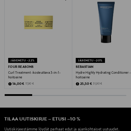
99350189564
Valmistaja
Wella Finland Oy
Valmistajan osoite
Bulevardi 21, 00180, Helsinki, Finland
JÄSENETU –22%
JÄSENETU –20%
Digitaalinen osoite
FOUR REASONS
SEBASTIAN
Curl Treatment -kosteuttava 3-in-1-
Hydre Highly Hydrating Conditioner -
https://www.wella.com/professional/fi-FI/contact-us
hoitoaine
hoitoaine
Discounted Price
Discounted Price
Original Price
Original Price
14,00 €
25,50 €
17,90 €
31,90 €
Avainsanat
Sebastian, hoitoaine, hiukset
TILAA UUTISKIRJE
–
ETUSI
–
10 %
Uutiskirjeestämme löydät parhaat edut ja ajankohtaiset uutuudet.