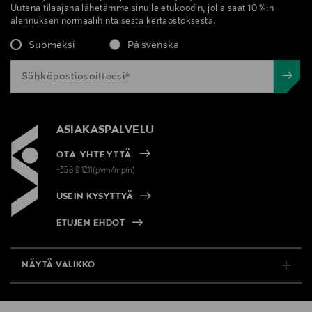
Uutena tilaajana lähetämme sinulle etukoodin, jolla saat 10 %:n
alennuksen normaalihintaisesta kertaostoksesta.
Suomeksi
På svenska
ASIAKASPALVELU
OTA YHTEYTTÄ
+358 9 1211(pvm/mpm)
USEIN KYSYTTYÄ
ETUJEN EHDOT
NÄYTÄ VALIKKO
TUKI & INFO