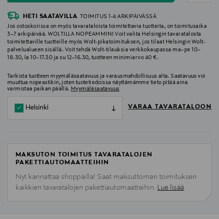
HETI SAATAVILLA
TOIMITUS 1-4 ARKIPÄIVÄSSÄ
Jos ostoskorissa on myös tavarataloista toimitettavia tuotteita, on toimitusaika
3–7 arkipäivää. WOLTILLA NOPEAMMIN! Voit valita Helsingin tavaratalosta
toimitettaville tuotteille myös Wolt-pikatoimituksen, jos tilaat Helsingin Wolt-
palvelualueen sisällä. Voit tehdä Wolt-tilauksia verkkokaupassa ma–pe 10–
18.30, la 10–17.30 ja su 12–16.30, tuotteen minimiarvo 40 €.
Tarkista tuotteen myymäläsaatavuus ja varausmahdollisuus alta. Saatavuus voi
muuttua nopeastikin, joten tuotetiedoissa näyttämämme tieto pitää aina
varmistaa paikan päällä.
Myymäläsaatavuus
VARAA TAVARATALOON
Helsinki
MAKSUTON TOIMITUS TAVARATALOJEN
PAKETTIAUTOMAATTEIHIN
Nyt kannattaa shoppailla! Saat maksuttoman toimituksen
kaikkien tavaratalojen pakettiautomaatteihin.
Lue lisää