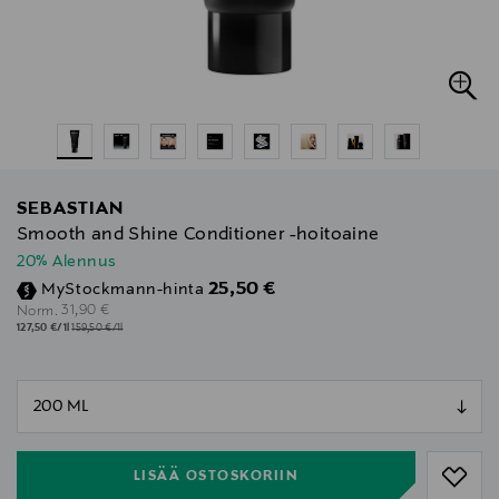
SEBASTIAN
Smooth and Shine Conditioner -hoitoaine
20% Alennus
Discounted Price
25,50 €
MyStockmann-hinta
Original Price
31,90 €
Norm.
127,50 €/1l
159,50 €/1l
null
null
LISÄÄ OSTOSKORIIN