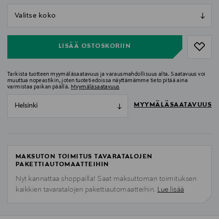
null
null
LISÄÄ OSTOSKORIIN
Tarkista tuotteen myymäläsaatavuus ja varausmahdollisuus alta. Saatavuus voi
muuttua nopeastikin, joten tuotetiedoissa näyttämämme tieto pitää aina
varmistaa paikan päällä.
Myymäläsaatavuus
MYYMÄLÄSAATAVUUS
Helsinki
MAKSUTON TOIMITUS TAVARATALOJEN
PAKETTIAUTOMAATTEIHIN
Nyt kannattaa shoppailla! Saat maksuttoman toimituksen
kaikkien tavaratalojen pakettiautomaatteihin.
Lue lisää