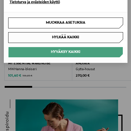
Tietoturva ja evästeiden käyttö
Avainsanat
housut, naisten housut, satiinihousut, leveälahkeiset
MUOKKAA ASETUKSIA
housut, SECOND FEMALE
HYLKÄÄ KAIKKI
HYVÄKSY KAIKKI
ALE –40%
ETUKUPONKITUOTE
MY ESSENTIAL WARDROBE
ANDIATA
MWHanna-bleiseri
Gytta-housut
Discounted Price
Original Price
Original Price
101,40 €
270,00 €
169,95 €
Inspiroidu