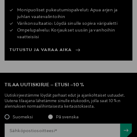
Monipuoliset pukeutumispalvelut: Apua arjen ja
juhlan vaatevalintoihin
Värikonsultaatio: Löydä sinulle sopiva väripaletti
Ompelupalvelu: Korjaukset uusiin ja vanhoihin
vaatteisiisi
TUTUSTU JA VARAA AIKA
TILAA UUTISKIRJE
–
ETUSI
–
10 %
Uutiskirjeestämme löydät parhaat edut ja ajankohtaiset uutuudet.
Uutena tilaajana lähetämme sinulle etukoodin, jolla saat 10 %:n
alennuksen normaalihintaisesta kertaostoksesta.
Suomeksi
På svenska