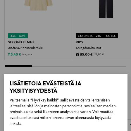
0512 SOFT BEIGE
Valmistusmaa
Kiina
ALE –40%
JÄSENETU –21%
UUTTA
SECOND FEMALE
RIL'S
Valmistajan tuotenumero
Andrea-ribbineuletakki
Asingdon-housut
Discounted Price
Discounted Price
Original Price
Original Price
113,40 €
95,00 €
119,90 €
189,00 €
60574
Valmistaja
Second Female A/S
LISÄTIETOJA EVÄSTEISTÄ JA
YKSITYISYYDESTÄ
LISÄÄ KIINNOSTAVIA
Valmistajan osoite
Valitsemalla “Hyväksy kaikki”, sallit evästeiden tallentamisen
TUOTTEITA
Klubiensvej 24, 2150, Nordhavn, Denmark
laitteellesi sisällön ja mainosten personointia, sosiaalisen median
ominaisuuksia sekä liikenteen analysointia varten. Voit muuttaa
evästeasetuksiasi milloin tahansa sivun alareunasta löytyvästä
Digitaalinen osoite
linkistä.
customerservice@secondfemale.com