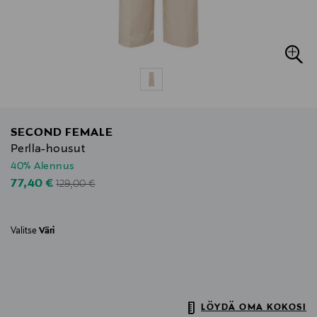
SECOND FEMALE
Perlla-housut
40% Alennus
Original Price
Discounted Price
77,40 €
129,00 €
Valitse
Väri
LÖYDÄ OMA KOKOSI