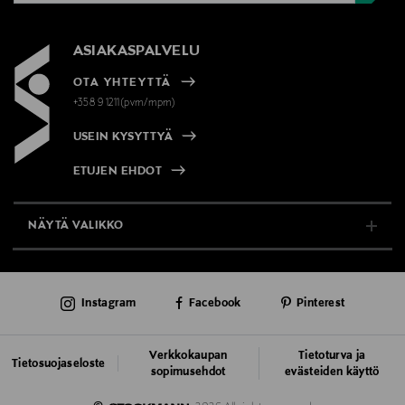
ASIAKASPALVELU
OTA YHTEYTTÄ
+358 9 1211(pvm/mpm)
USEIN KYSYTTYÄ
ETUJEN EHDOT
NÄYTÄ VALIKKO
TUKI & INFO
Instagram
Facebook
Pinterest
AJANKOHTAISTA
PALVELUT
Verkkokaupan
Tietoturva ja
Tietosuojaseloste
sopimusehdot
evästeiden käyttö
VASTUULLISUUS