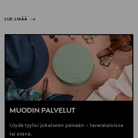
LUE LISÄÄ
NÄYTÄ VÄHEMMÄN
LUE LISÄÄ
MUODIN PALVELUT
Löydä tyylisi jokaiseen päivään – tavarataloissa
tai etänä.