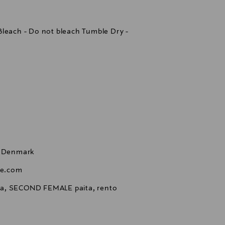
Bleach - Do not bleach Tumble Dry -
, Denmark
le.com
aita, SECOND FEMALE paita, rento