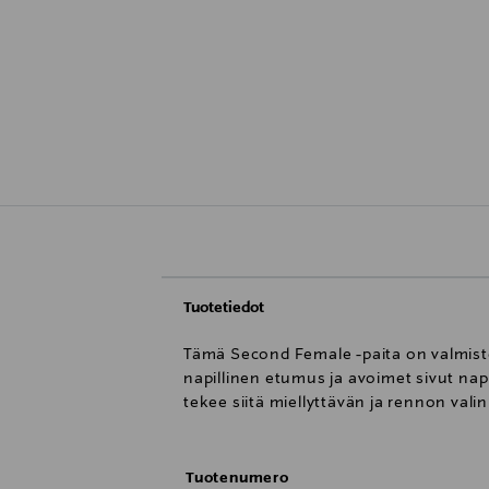
Tuotetiedot
Tämä Second Female -paita on valmistet
napillinen etumus ja avoimet sivut napp
tekee siitä miellyttävän ja rennon va
Tuotenumero