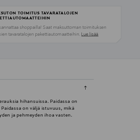
SUTON TOIMITUS TAVARATALOJEN
ETTIAUTOMAATTEIHIN
kannattaa shoppailla! Saat maksuttoman toimituksen
kien tavaratalojen pakettiautomaatteihin.
Lue lisää
deerauksia hihansuissa. Paidassa on
. Paidassa on väljä istuvuus, mikä
vyyden ja pehmeyden ihoa vasten.