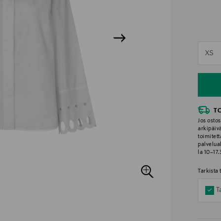
n
XS
n
T
Jos ostos
arkipäiv
toimitett
palvelua
la 10–17
Tarkista
T