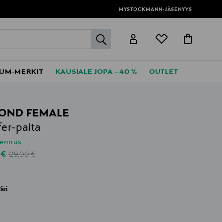
MYSTOCKMANN-JÄSENYYS
label.header.go
UM-MERKIT
KAUSIALE JOPA –40 %
OUTLET
OND FEMALE
fer-paita
lennus
Original Price
unted Price
 €
129,00 €
äri