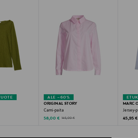
TUOTE
ALE –60%
ETU
ORIGINAL STORY
MARC 
Cami-paita
Jersey-p
Discounted Price
Original
Original Price
58,00 €
45,95 €
145,00 €