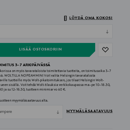
LÖYDÄ OMA KOKOSI
ull
ull
LISÄÄ OSTOSKORIIN
OIMITUS 3–7 ARKIPÄIVÄSSÄ
korissa on myös tavarataloista toimitettavia tuotteita, on toimitusaika 3–7
ää. WOLTILLA NOPEAMMIN! Voit valita Helsingin tavaratalosta
aville tuotteille myös Wolt-pikatoimituksen, jos tilaat Helsingin Wolt-
lueen sisällä. Voit tehdä Wolt-tilauksia verkkokaupassa ma–pe 10–18.30,
.30 ja su 12–16.30, tuotteen minimiarvo 40 €.
 tuotteen myymäläsaatavuus alta.
MYYMÄLÄSAATAVUUS
ampere