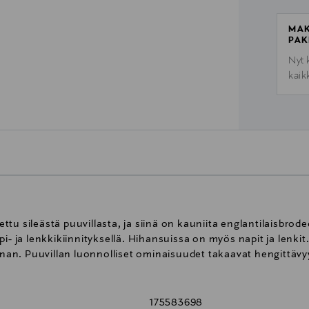
MAK
PAK
Nyt 
kaik
tu sileästä puuvillasta, ja siinä on kauniita englantilaisbro
i- ja lenkkikiinnityksellä. Hihansuissa on myös napit ja lenkit
linnan. Puuvillan luonnolliset ominaisuudet takaavat hengittä
175583698