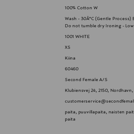
100% Cotton W
Wash - 30Â°C (Gentle Process) 
Do not tumble dry Ironing - Low
1001 WHITE
XS
Kiina
60460
Second Female A/S
Klubiensvej 24, 2150, Nordhavn
customerservice@secondfema
paita, puuvillapaita, naisten p
paita