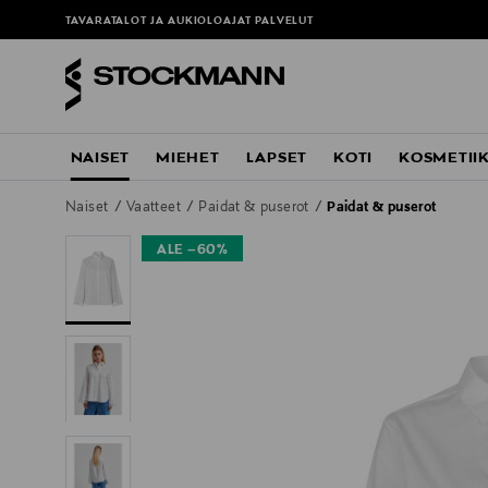
TAVARATALOT JA AUKIOLOAJAT
PALVELUT
NAISET
MIEHET
LAPSET
KOTI
KOSMETII
Naiset
Vaatteet
Paidat & puserot
Paidat & puserot
ALE –60%