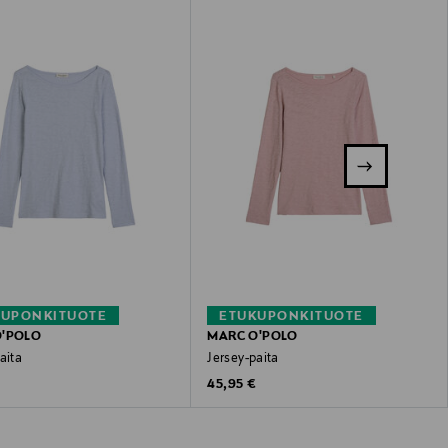
KUPONKITUOTE
ETUKUPONKITUOTE
O'POLO
MARC O'POLO
aita
Jersey-paita
 Price
Original Price
45,95 €