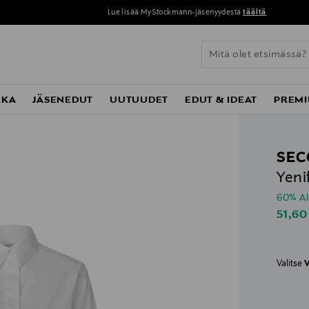
Lue lisää MyStockmann-jäsenyydestä
täältä
KKA
JÄSENEDUT
UUTUUDET
EDUT & IDEAT
PREMI
SEC
Yeni
60% A
Disco
51,60
Valitse
V