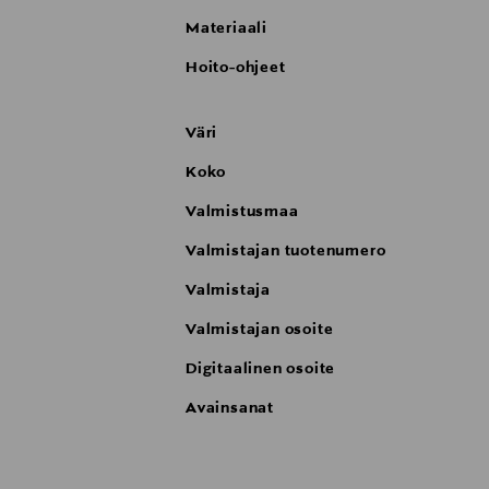
Materiaali
Hoito-ohjeet
Väri
Koko
Valmistusmaa
Valmistajan tuotenumero
Valmistaja
Valmistajan osoite
Digitaalinen osoite
Avainsanat