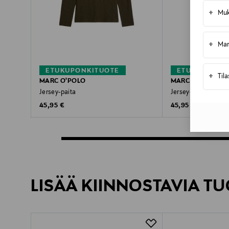
+
Muk
+
Mar
ETUKUPONKITUOTE
ETUKUPONKI
+
Til
MARC O'POLO
MARC O'POLO
Jersey-paita
Jersey-paita
Original Price
Original Price
45,95 €
45,95 €
LISÄÄ KIINNOSTAVIA TU