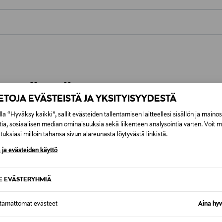
0,00 €
inen tilaukseesi. Voit palauttaa tilaamasi tuotteen 30 vuorokauden ku
0,00 € – 4,90 €
rvitse ilmoittaa palautuksesta etukäteen.
ÖS NÄISTÄ
7,90 €–50,00 € kuljetusyhtiöstä ja 
IETOJA EVÄSTEISTÄ JA YKSITYISYYDESTÄ
la “Hyväksy kaikki”, sallit evästeiden tallentamisen laitteellesi sisällön ja maino
Alk. 6,90 €, kun toimitus on saatavi
tia, sosiaalisen median ominaisuuksia sekä liikenteen analysointia varten. Voit 
uksiasi milloin tahansa sivun alareunasta löytyvästä linkistä.
 ja evästeiden käyttö
SE EVÄSTERYHMIÄ
ttämättömät evästeet
Aina hyv