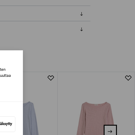
luessa tuotteen vastaanottamisesta.
tuotteen koosta riippuen
sten
lla valittuun osoitteeseen.
muuttaa
äksytty