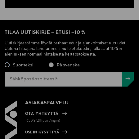
TILAA UUTISKIRJE
–
ETUSI
–
10 %
Uutiskirjeestämme löydät parhaat edut ja ajankohtaiset uutuudet.
Uutena tilaajana lähetämme sinulle etukoodin, jolla saat 10 %:n
alennuksen normaalihintaisesta kertaostoksesta.
Suomeksi
På svenska
ASIAKASPALVELU
OTA YHTEYTTÄ
+358 9 1211(pvm/mpm)
USEIN KYSYTTYÄ