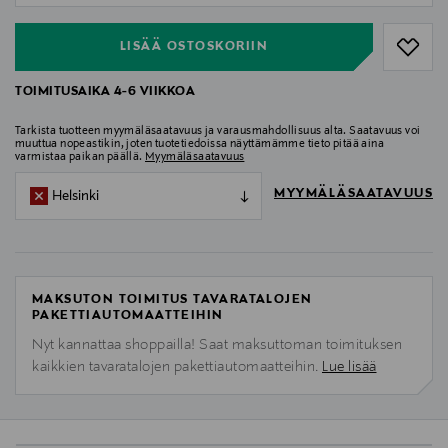
LISÄÄ OSTOSKORIIN
TOIMITUSAIKA 4-6 VIIKKOA
Tarkista tuotteen myymäläsaatavuus ja varausmahdollisuus alta. Saatavuus voi
muuttua nopeastikin, joten tuotetiedoissa näyttämämme tieto pitää aina
varmistaa paikan päällä.
Myymäläsaatavuus
MYYMÄLÄSAATAVUUS
Helsinki
MAKSUTON TOIMITUS TAVARATALOJEN
PAKETTIAUTOMAATTEIHIN
Nyt kannattaa shoppailla! Saat maksuttoman toimituksen
kaikkien tavaratalojen pakettiautomaatteihin.
Lue lisää