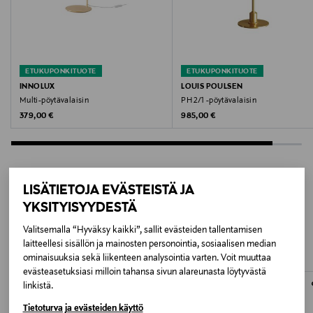
Koivua ja metallia
Kokotiedot
Jalustan halkaisija 18 cm
ETUKUPONKITUOTE
ETUKUPONKITUOTE
INNOLUX
LOUIS POULSEN
Leveys
Multi-pöytävalaisin
PH 2/1 -pöytävalaisin
Original Price
Original Price
379,00 €
985,00 €
20 cm
Korkeus
56 cm
LISÄTIETOJA EVÄSTEISTÄ JA
YKSITYISYYDESTÄ
LISÄÄ KIINNOSTAVIA
Syvyys
Valitsemalla “Hyväksy kaikki”, sallit evästeiden tallentamisen
TUOTTEITA
28 cm
laitteellesi sisällön ja mainosten personointia, sosiaalisen median
ominaisuuksia sekä liikenteen analysointia varten. Voit muuttaa
Paino
evästeasetuksiasi milloin tahansa sivun alareunasta löytyvästä
linkistä.
3.3 kg
Tietoturva ja evästeiden käyttö