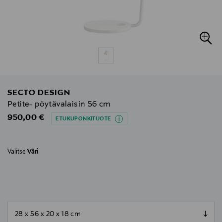
SECTO DESIGN
Petite- pöytävalaisin 56 cm
Original Price
950,00 €
ETUKUPONKITUOTE
Valitse
Väri
null
null