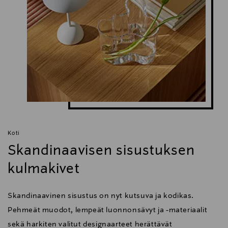
3000 K
Koko
28 x 56 x 20 x 18 cm
Valmistusmaa
Suomi
Valmistajan tuotenumero
4620 KO
Koti
Skandinaavisen sisustuksen
Valmistaja
kulmakivet
Secto Design Oy
Skandinaavinen sisustus on nyt kutsuva ja kodikas.
Valmistajan osoite
Pehmeät muodot, lempeät luonnonsävyt ja -materiaalit
Kauppalantie 12, 02700 Kauniainen, Finland
sekä harkiten valitut designaarteet herättävät