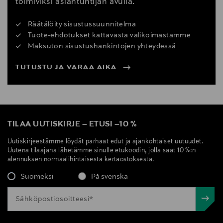
toimiviksi asiantuntijan avulla.
Räätälöity sisustussuunnitelma
Tuote-ehdotukset kattavasta valikoimastamme
Maksuton sisustushankintojen yhteydessä
TUTUSTU JA VARAA AIKA
TILAA UUTISKIRJE
–
ETUSI
–
10 %
Uutiskirjeestämme löydät parhaat edut ja ajankohtaiset uutuudet.
Uutena tilaajana lähetämme sinulle etukoodin, jolla saat 10 %:n
alennuksen normaalihintaisesta kertaostoksesta.
Suomeksi
På svenska