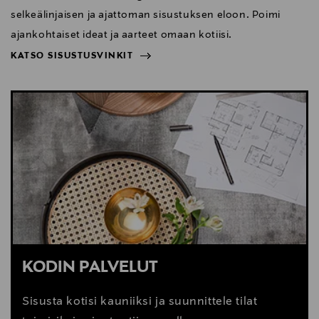
selkeälinjaisen ja ajattoman sisustuksen eloon. Poimi
Digitaalinen osoite
ajankohtaiset ideat ja aarteet omaan kotiisi.
info@sectodesign.fi
KATSO SISUSTUSVINKIT
Avainsanat
NÄYTÄ VÄHEMMÄN
KATSO SISUSTUSVINKIT
secto design, pöytävalaisin, koivulamppu, valaisin,
designvalaisin, secto valaisin
KODIN PALVELUT
Sisusta kotisi kauniiksi ja suunnittele tilat