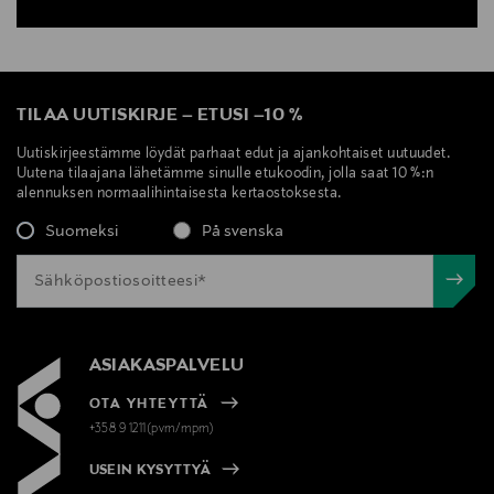
TILAA UUTISKIRJE
–
ETUSI
–
10 %
Uutiskirjeestämme löydät parhaat edut ja ajankohtaiset uutuudet.
Uutena tilaajana lähetämme sinulle etukoodin, jolla saat 10 %:n
alennuksen normaalihintaisesta kertaostoksesta.
Suomeksi
På svenska
ASIAKASPALVELU
OTA YHTEYTTÄ
+358 9 1211(pvm/mpm)
USEIN KYSYTTYÄ