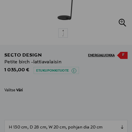
F
SECTO DESIGN
ENERGIALUOKKA
Petite birch -lattiavalaisin
Original Price
1 035,00 €
ETUKUPONKITUOTE
Valitse
Väri
null
null