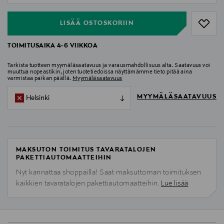
LISÄÄ OSTOSKORIIN
TOIMITUSAIKA 4-6 VIIKKOA
Tarkista tuotteen myymäläsaatavuus ja varausmahdollisuus alta. Saatavuus voi
muuttua nopeastikin, joten tuotetiedoissa näyttämämme tieto pitää aina
varmistaa paikan päällä.
Myymäläsaatavuus
MYYMÄLÄSAATAVUUS
Helsinki
MAKSUTON TOIMITUS TAVARATALOJEN
PAKETTIAUTOMAATTEIHIN
Nyt kannattaa shoppailla! Saat maksuttoman toimituksen
kaikkien tavaratalojen pakettiautomaatteihin.
Lue lisää