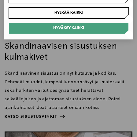
Energialuokka
HYLKÄÄ KAIKKI
F
HYVÄKSY KAIKKI
Väri
Koti
Skandinaavisen sisustuksen
BLACK
kulmakivet
Koko
H 130 cm, D 28 cm, W 20 cm, pohjan dia 20 cm
Skandinaavinen sisustus on nyt kutsuva ja kodikas.
Pehmeät muodot, lempeät luonnonsävyt ja -materiaalit
Valmistusmaa
sekä harkiten valitut designaarteet herättävät
Suomi
selkeälinjaisen ja ajattoman sisustuksen eloon. Poimi
ajankohtaiset ideat ja aarteet omaan kotiisi.
Valmistajan tuotenumero
KATSO SISUSTUSVINKIT
4610 KO
NÄYTÄ VÄHEMMÄN
KATSO SISUSTUSVINKIT
Valmistaja