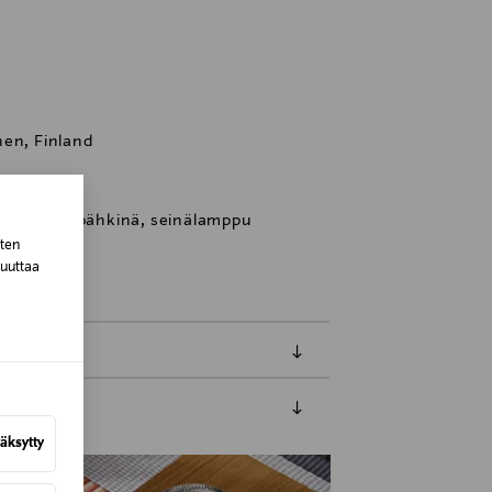
m
nen, Finland
nävalaisin pähkinä, seinälamppu
sten
muuttaa
äksytty
luessa tuotteen vastaanottamisesta.