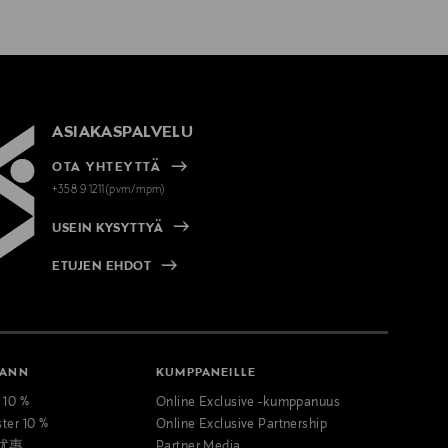
ASIAKASPALVELU
OTA YHTEYTTÄ
+358 9 1211(pvm/mpm)
USEIN KYSYTTYÄ
ETUJEN EHDOT
MANN
KUMPPANEILLE
t 10 %
Online Exclusive -kumppanuus
ster 10 %
Online Exclusive Partnership
优惠
Partner Media