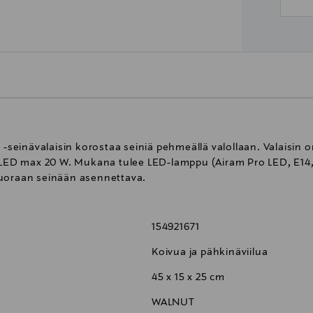
t -seinävalaisin korostaa seiniä pehmeällä valollaan. Valaisin
, LED max 20 W. Mukana tulee LED-lamppu (Airam Pro LED, E14, 
Suoraan seinään asennettava.
154921671
Koivua ja pähkinäviilua
45 x 15 x 25 cm
WALNUT