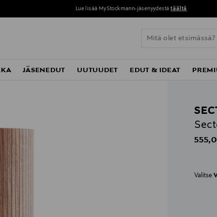
Lue lisää MyStockmann-jäsenyydestä
täältä
KKA
JÄSENEDUT
UUTUUDET
EDUT & IDEAT
PREMI
SEC
Sect
Origin
555,0
Valitse
V