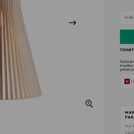
n
H 45
n
TOIMIT
Tarkista
muuttua 
paikan p
H
MAK
PAK
Nyt 
kaik