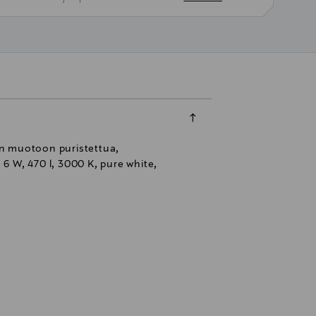
 on muotoon puristettua,
6 W, 470 l, 3000 K, pure white,