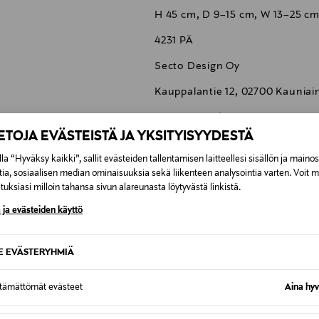
H 45 cm, D 9–15 cm, W 13–25 c
4231 PÄ
Secto Design Oy
Kauppalantie 12, 02700 Kauniai
info@sectodesign.fi
IETOJA EVÄSTEISTÄ JA YKSITYISYYDESTÄ
seinävalaisin, seinälamppu, sei
la “Hyväksy kaikki”, sallit evästeiden tallentamisen laitteellesi sisällön ja maino
pähkinä
tia, sosiaalisen median ominaisuuksia sekä liikenteen analysointia varten. Voit 
uksiasi milloin tahansa sivun alareunasta löytyvästä linkistä.
 ja evästeiden käyttö
0,00 €
SE EVÄSTERYHMIÄ
ttämättömät evästeet
Aina hyv
inen tilaukseesi. Voit palauttaa tilaamasi tuotteen 30 vuorokauden ku
0,00 € – 4,90 €
rvitse ilmoittaa palautuksesta etukäteen.