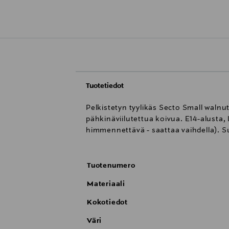
Tuotetiedot
Pelkistetyn tyylikäs Secto Small walnu
pähkinäviilutettua koivua. E14-alusta
himmennettävä - saattaa vaihdella). 
Tuotenumero
Materiaali
Kokotiedot
Väri