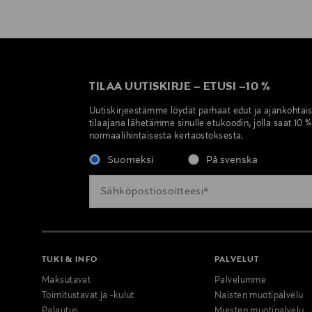
TILAA UUTISKIRJE
–
ETUSI
–
10 %
Uutiskirjeestämme löydät parhaat edut ja ajankohtai
tilaajana lähetämme sinulle etukoodin, jolla saat 10 
normaalihintaisesta kertaostoksesta.
Suomeksi
På svenska
TUKI & INFO
PALVELUT
Maksutavat
Palvelumme
Toimitustavat ja -kulut
Naisten muotipalvelu
Palautus
Miesten muotipalvelu