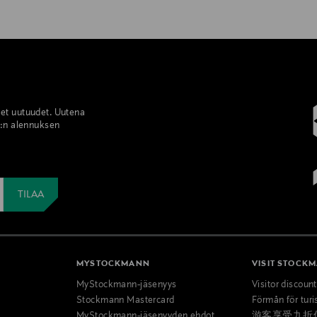
set uutuudet. Uutena
%:n alennuksen
MYSTOCKMANN
VISIT STOCK
MyStockmann-jäsenyys
Visitor discoun
Stockmann Mastercard
Förmån för turi
MyStockmann-jäsenyyden ehdot
游客享受九折