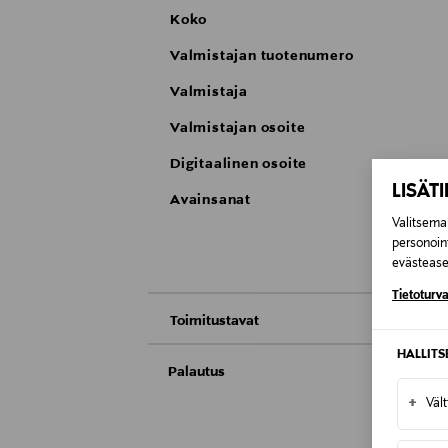
Koko
Valmistajan tuotenumero
Valmistaja
Valmistajan osoite
Digitaalinen osoite
LISÄT
Avainsanat
Valitsemal
personoin
evästeaset
Tietoturva
Toimitustavat
HALLIT
Nouto tavaratalosta
Palautus
Toimitusaika 4-6 viikkoa
+
Väl
Meille on hyvin tärkeää, että olet tyytyvä
Toimitus automaattiin tai noutopisteeseen
Palauttaminen on maksutonta eikä sinun ta
Toimitusaika 4-6 viikkoa