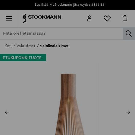
Lue lisää MyStockmann-jäsenyydestä
täältä
Menu
la
ETSI KAIKKI
NAISET
MIEHET
LAPSET
KOTI
KOSMETIIK
Koti
Valaisimet
Seinävalaisimet
ETUKUPONKITUOTE