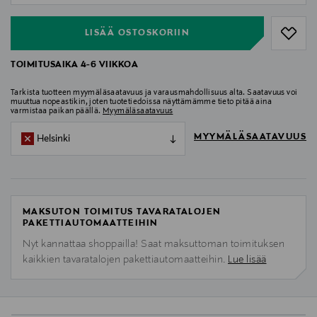
LISÄÄ OSTOSKORIIN
TOIMITUSAIKA 4-6 VIIKKOA
Tarkista tuotteen myymäläsaatavuus ja varausmahdollisuus alta. Saatavuus voi
muuttua nopeastikin, joten tuotetiedoissa näyttämämme tieto pitää aina
varmistaa paikan päällä.
Myymäläsaatavuus
MYYMÄLÄSAATAVUUS
Helsinki
MAKSUTON TOIMITUS TAVARATALOJEN
PAKETTIAUTOMAATTEIHIN
Nyt kannattaa shoppailla! Saat maksuttoman toimituksen
kaikkien tavaratalojen pakettiautomaatteihin.
Lue lisää