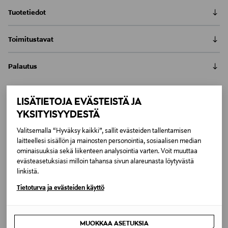
Tuotetiedot
Pelkistetyn tyylikäs Secto walnut -seinävalaisin
Toimitustavat
korostaa seiniä pehmeällä valollaan. Valaisin on
pähkinäviilutettua koivua.
Nouto tavaratalosta
Palautus
Toimitusaika 4-6 viikkoa
E14-alusta, LED max 20 W.
0,00 €
Meille on hyvin tärkeää, että olet tyytyväinen tilaukseesi. Voit
Mukana tulee LED-lamppu (Airam Pro LED, E14, 6 W,
palauttaa tilaamasi tuotteen 30 vuorokauden kuluessa
470 l, 3000 K, pure white, himmennettävä - saattaa
LISÄTIETOJA EVÄSTEISTÄ JA
LUE KOKO TUOTEKUVAUS
Toimitus automaattiin tai noutopisteeseen
tuotteen vastaanottamisesta. Palauttaminen on maksutonta
vaihdella). Suoraan seinään asennettava.
Toimitusaika 4-6 viikkoa
YKSITYISYYDESTÄ
Inspiroidu
eikä sinun tarvitse ilmoittaa palautuksesta etukäteen.
Tuotenumero
0,00 € – 4,90 €
Valitsemalla “Hyväksy kaikki”, sallit evästeiden tallentamisen
154921534
LUE TARKEMMAT PALAUTUSOHJEET
laitteellesi sisällön ja mainosten personointia, sosiaalisen median
Kotiinkuljetus
ominaisuuksia sekä liikenteen analysointia varten. Voit muuttaa
Toimitusaika 4-6 viikkoa
evästeasetuksiasi milloin tahansa sivun alareunasta löytyvästä
Materiaali
7,90 €–50,00 € kuljetusyhtiöstä ja tuotteen koosta riippuen
linkistä.
Koivua ja pähkinäviilua
Pikatoimitus Wolt
Tietoturva ja evästeiden käyttö
Toimitusaika 4-6 viikkoa
Kokotiedot
Alk. 6,90 €, kun toimitus on saatavilla valittuun
osoitteeseen.
korkeus 60 cm, syvyys 9 – 18 cm, leveys 13 – 31 cm
MUOKKAA ASETUKSIA