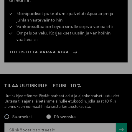
tai etänä.
Monipuoliset pukeutumispalvelut: Apua arjen ja
juhlan vaatevalintoihin
Värikonsultaatio: Löydä sinulle sopiva väripaletti
Ompelupalvelu: Korjaukset uusiin ja vanhoihin
vaatteisiisi
TUTUSTU JA VARAA AIKA
TILAA UUTISKIRJE
–
ETUSI
–
10 %
Uutiskirjeestämme löydät parhaat edut ja ajankohtaiset uutuudet.
Uutena tilaajana lähetämme sinulle etukoodin, jolla saat 10 %:n
alennuksen normaalihintaisesta kertaostoksesta.
Suomeksi
På svenska