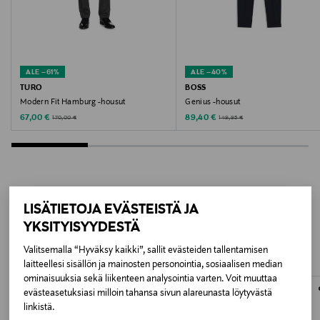
Valmistusmaa
Pohjois-Makedonia
ALE –61%
ALE –40%
Valmistajan tuotenumero
TURO
BOSS
Modern Fit Hamburg -housut
Genius -housut
MSS26GINOFI
Discounted Price
Discounted Price
Original Price
Original Price
67,00 €
89,40 €
170,00 €
149,95 €
Valmistaja
Séfr AB
Valmistajan osoite
LISÄTIETOJA EVÄSTEISTÄ JA
LISÄÄ KIINNOSTAVIA
Séfr AB, Johannebergsgatan 16, 412 55, Göteborg,
YKSITYISYYDESTÄ
TUOTTEITA
Sweden
Valitsemalla “Hyväksy kaikki”, sallit evästeiden tallentamisen
laitteellesi sisällön ja mainosten personointia, sosiaalisen median
Digitaalinen osoite
ominaisuuksia sekä liikenteen analysointia varten. Voit muuttaa
evästeasetuksiasi milloin tahansa sivun alareunasta löytyvästä
info@sefr-online.com
linkistä.