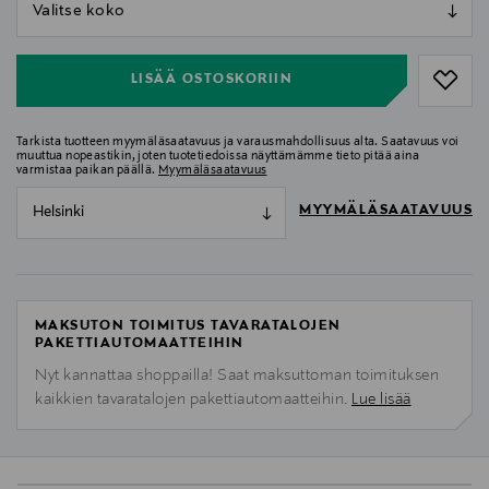
null
null
LISÄÄ OSTOSKORIIN
Tarkista tuotteen myymäläsaatavuus ja varausmahdollisuus alta. Saatavuus voi
muuttua nopeastikin, joten tuotetiedoissa näyttämämme tieto pitää aina
varmistaa paikan päällä.
Myymäläsaatavuus
MYYMÄLÄSAATAVUUS
Helsinki
MAKSUTON TOIMITUS TAVARATALOJEN
PAKETTIAUTOMAATTEIHIN
Nyt kannattaa shoppailla! Saat maksuttoman toimituksen
kaikkien tavaratalojen pakettiautomaatteihin.
Lue lisää