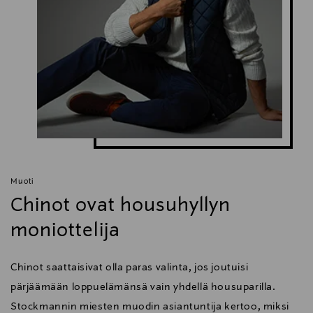
Muoti
Chinot ovat housuhyllyn
moniottelija
Chinot saattaisivat olla paras valinta, jos joutuisi
pärjäämään loppuelämänsä vain yhdellä housuparilla.
Stockmannin miesten muodin asiantuntija kertoo, miksi