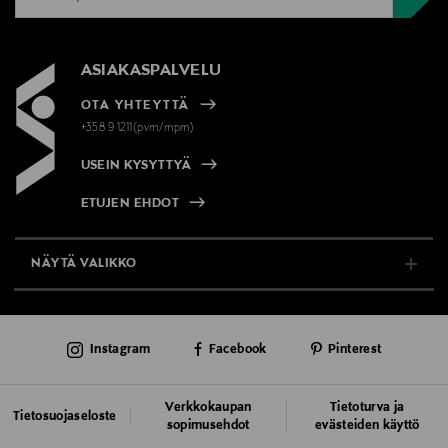
ASIAKASPALVELU
OTA YHTEYTTÄ
+358 9 1211(pvm/mpm)
USEIN KYSYTTYÄ
ETUJEN EHDOT
NÄYTÄ VALIKKO
TUKI & INFO
Instagram
Facebook
Pinterest
AJANKOHTAISTA
PALVELUT
Verkkokaupan
Tietoturva ja
Tietosuojaseloste
sopimusehdot
evästeiden käyttö