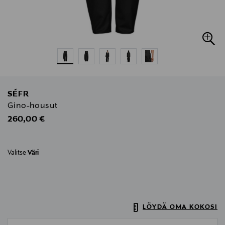
SÉFR
Gino-housut
Original Price
260,00 €
Valitse
Väri
LÖYDÄ OMA KOKOSI