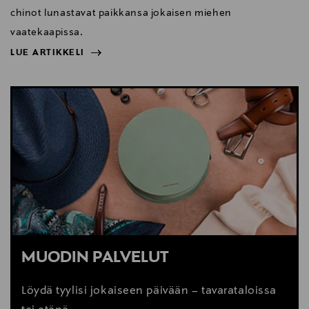
chinot lunastavat paikkansa jokaisen miehen
vaatekaapissa.
LUE ARTIKKELI
NÄYTÄ VÄHEMMÄN
LUE ARTIKKELI
MUODIN PALVELUT
Löydä tyylisi jokaiseen päivään – tavarataloissa