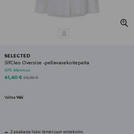
SELECTED
SlfCleo Oversize -pellavasekoitepaita
41% Alennus
Original Price
Discounted Price
41,40 €
69,99 €
Valitse
Väri
2 asiakasta lisäsi tämän juuri ostoskoriin.