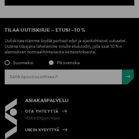
TILAA UUTISKIRJE
–
ETUSI
–
10 %
Uutiskirjeestämme löydät parhaat edut ja ajankohtaiset uutuudet.
Uutena tilaajana lähetämme sinulle etukoodin, jolla saat 10 %:n
alennuksen normaalihintaisesta kertaostoksesta.
Suomeksi
På svenska
ASIAKASPALVELU
OTA YHTEYTTÄ
+358 9 1211(pvm/mpm)
USEIN KYSYTTYÄ