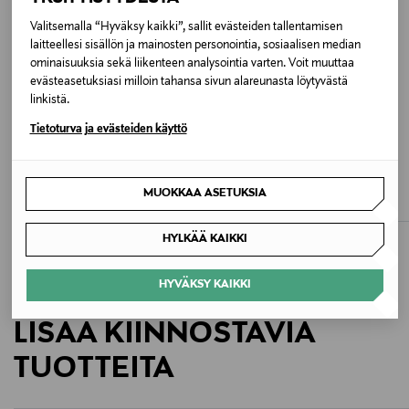
BRIGHT WHITE
Valitsemalla “Hyväksy kaikki”, sallit evästeiden tallentamisen
laitteellesi sisällön ja mainosten personointia, sosiaalisen median
Valmistusmaa
ominaisuuksia sekä liikenteen analysointia varten. Voit muuttaa
evästeasetuksiasi milloin tahansa sivun alareunasta löytyvästä
Bangladesh
linkistä.
Tietoturva ja evästeiden käyttö
Valmistajan tuotenumero
ALE –41%
ALE –40%
LEE
R-COLLECTION
16099876
Bohemian-pusero
Alina-pellavapaita
Discounted Price
Discounted Price
Original Price
Original Price
59,40 €
95,40 €
99,90 €
159,00 €
MUOKKAA ASETUKSIA
Valmistaja
Bestseller Wholesale Finland Oy
HYLKÄÄ KAIKKI
Valmistajan osoite
HYVÄKSY KAIKKI
Lars Sonckin Kaari 6, 02600 Espoo, Finland
LISÄÄ KIINNOSTAVIA
Digitaalinen osoite
TUOTTEITA
contact@bestseller.com