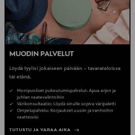
MUODIN PALVELUT
Löydä tyylisi jokaiseen päivään – tavarataloissa
tai etänä.
Monipuoliset pukeutumispalvelut: Apua arjen ja
juhlan vaatevalintoihin
Värikonsultaatio: Löydä sinulle sopiva väripaletti
Ompelupalvelu: Korjaukset uusiin ja vanhoihin
vaatteisiisi
TUTUSTU JA VARAA AIKA