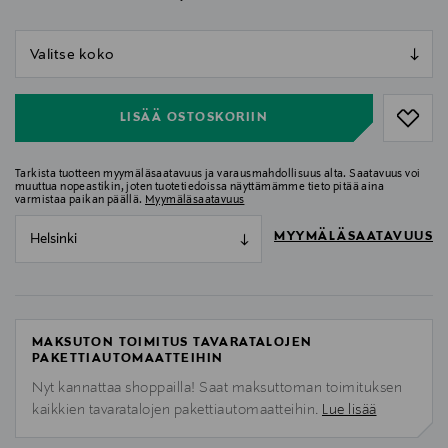
null
null
LISÄÄ OSTOSKORIIN
Tarkista tuotteen myymäläsaatavuus ja varausmahdollisuus alta. Saatavuus voi
muuttua nopeastikin, joten tuotetiedoissa näyttämämme tieto pitää aina
varmistaa paikan päällä.
Myymäläsaatavuus
MYYMÄLÄSAATAVUUS
Helsinki
MAKSUTON TOIMITUS TAVARATALOJEN
PAKETTIAUTOMAATTEIHIN
Nyt kannattaa shoppailla! Saat maksuttoman toimituksen
kaikkien tavaratalojen pakettiautomaatteihin.
Lue lisää