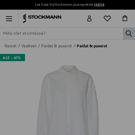
Lue lisää MyStockmann-jäsenyydestä
täältä
Menu
la
ETSI KAIKKI
NAISET
MIEHET
LAPSET
KOTI
KOSMETIIK
Naiset
Vaatteet
Paidat & puserot
Paidat & puserot
ALE –41%