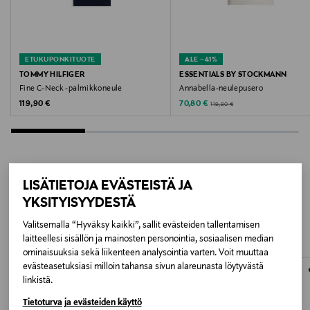
Valmistajan tuotenumero
16101959
ETUKUPONKITUOTE
ALE –41%
Valmistaja
TOMMY HILFIGER
ESSENTIALS BY STOCKMANN
Fine C-Neck -palmikkoneule
Annabella-neulepusero
Bestseller Wholesale Finland Oy
Original Price
Discounted Price
Original Price
119,90 €
70,80 €
119,90 €
Valmistajan osoite
Lars Sonckin Kaari 6, 02600 Espoo, Finland
LISÄTIETOJA EVÄSTEISTÄ JA
Digitaalinen osoite
LISÄÄ KIINNOSTAVIA
YKSITYISYYDESTÄ
contact@bestseller.com
TUOTTEITA
Valitsemalla “Hyväksy kaikki”, sallit evästeiden tallentamisen
laitteellesi sisällön ja mainosten personointia, sosiaalisen median
Avainsanat
ominaisuuksia sekä liikenteen analysointia varten. Voit muuttaa
neulepusero, neule, villapaita, Selected, pellavaneule,
evästeasetuksiasi milloin tahansa sivun alareunasta löytyvästä
naisten neule
linkistä.
Tietoturva ja evästeiden käyttö