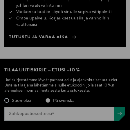
juhlan vaatevalintoihin
Värikonsultaatio: Löydä sinulle sopiva väripaletti
Ompelupalvelu: Korjaukset uusiin ja vanhoihin
vaatteisiisi
TUTUSTU JA VARAA AIKA
TILAA UUTISKIRJE
–
ETUSI
–
10 %
Uutiskirjeestämme löydät parhaat edut ja ajankohtaiset uutuudet.
Uutena tilaajana lähetämme sinulle etukoodin, jolla saat 10 %:n
alennuksen normaalihintaisesta kertaostoksesta.
Suomeksi
På svenska