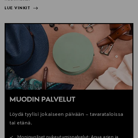
LUE VINKIT
NÄYTÄ VÄHEMMÄN
LUE VINKIT
MUODIN PALVELUT
Löydä tyylisi jokaiseen päivään – tavarataloissa
tai etänä.
Monipuoliset pukeutumispalvelut: Apua arjen ja