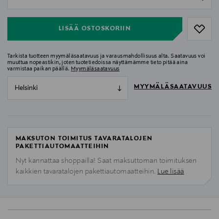
null
LISÄÄ OSTOSKORIIN
Tarkista tuotteen myymäläsaatavuus ja varausmahdollisuus alta. Saatavuus voi
muuttua nopeastikin, joten tuotetiedoissa näyttämämme tieto pitää aina
varmistaa paikan päällä.
Myymäläsaatavuus
MYYMÄLÄSAATAVUUS
Helsinki
MAKSUTON TOIMITUS TAVARATALOJEN
PAKETTIAUTOMAATTEIHIN
Nyt kannattaa shoppailla! Saat maksuttoman toimituksen
kaikkien tavaratalojen pakettiautomaatteihin.
Lue lisää