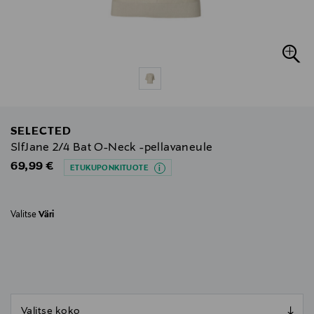
SELECTED
SlfJane 2/4 Bat O-Neck -pellavaneule
Original Price
69,99 €
ETUKUPONKITUOTE
Valitse
Väri
null