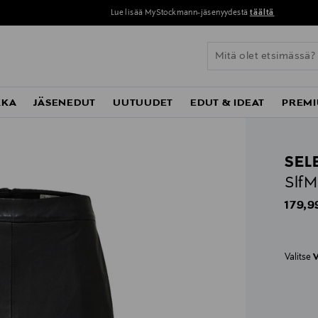
Lue lisää MyStockmann-jäsenyydestä
täältä
KKA
JÄSENEDUT
UUTUUDET
EDUT & IDEAT
PREMI
SEL
SlfM
Origin
179,9
Valitse
V