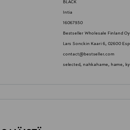
BLACK
Intia
16067930
Bestseller Wholesale Finland Oy
Lars Sonckin Kaari 6, 02600 Esp
contact@bestseller.com
selected, nahkahame, hame, 
0,00 €
inen tilaukseesi. Voit palauttaa tilaamasi tuotteen 30 vuorokauden ku
0,00 € – 4,90 €
rvitse ilmoittaa palautuksesta etukäteen.