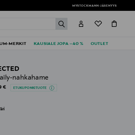
MYSTOCKMANN-JÄSENYYS
label.header.go
UM-MERKIT
KAUSIALE JOPA –40 %
OUTLET
ECTED
aily-nahkahame
al Price
9 €
ETUKUPONKITUOTE
äri