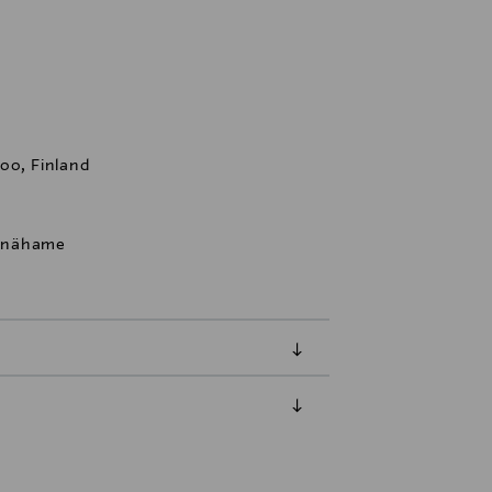
oo, Finland
kynähame
luessa tuotteen vastaanottamisesta.