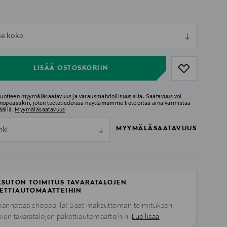
ull
tse koko
ull
LISÄÄ OSTOSKORIIN
 tuotteen myymäläsaatavuus ja varausmahdollisuus alta. Saatavuus voi
nopeastikin, joten tuotetiedoissa näyttämämme tieto pitää aina varmistaa
äällä.
Myymäläsaatavuus
MYYMÄLÄSAATAVUUS
nki
SUTON TOIMITUS TAVARATALOJEN
ETTIAUTOMAATTEIHIN
kannattaa shoppailla! Saat maksuttoman toimituksen
kien tavaratalojen pakettiautomaatteihin.
Lue lisää