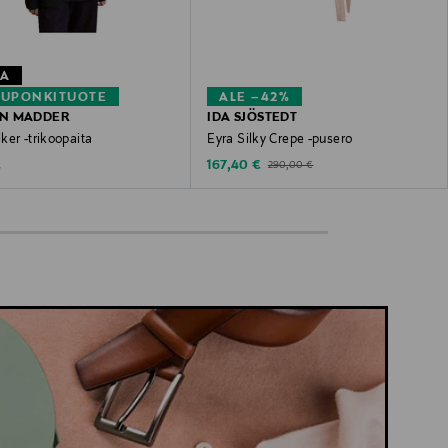
TA
KUPONKITUOTE
ALE –42%
N MADDER
IDA SJÖSTEDT
ker -trikoopaita
Eyra Silky Crepe -pusero
 Price
Discounted Price
Original Price
€
167,40 €
290,00 €