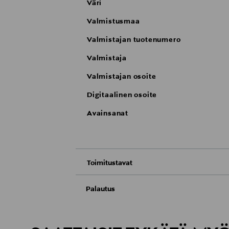
Väri
Valmistusmaa
Valmistajan tuotenumero
Valmistaja
Valmistajan osoite
Digitaalinen osoite
Avainsanat
Toimitustavat
Nouto tavaratalosta
Palautus
Meille on hyvin tärkeää, että olet tyytyvä
Toimitus automaattiin tai noutopisteeseen
Palauttaminen on maksutonta eikä sinun ta