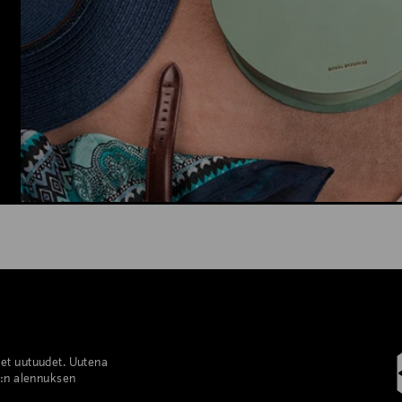
set uutuudet. Uutena
%:n alennuksen