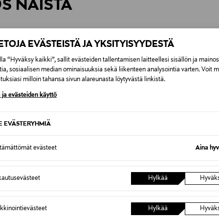
ÖS NÄISTÄ
7,90 €–50,00 € kuljetusyhtiöstä ja 
Alk. 6,90 €, kun toimitus on saatavi
IETOJA EVÄSTEISTÄ JA YKSITYISYYDESTÄ
la “Hyväksy kaikki”, sallit evästeiden tallentamisen laitteellesi sisällön ja maino
tia, sosiaalisen median ominaisuuksia sekä liikenteen analysointia varten. Voit 
uksiasi milloin tahansa sivun alareunasta löytyvästä linkistä.
 ja evästeiden käyttö
SE EVÄSTERYHMIÄ
ttämättömät evästeet
Aina hyv
autusevästeet
Hylkää
Hyväk
ETUKUPONKITUOTE
ALE 
kkinointievästeet
Hylkää
Hyväk
ALLSAINTS
FILIPPA