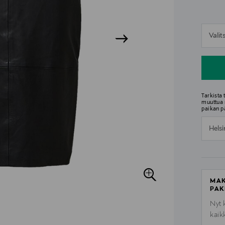
n
Vali
n
Tarkista
muuttua 
paikan p
Helsi
MAK
PAK
Nyt 
kaik