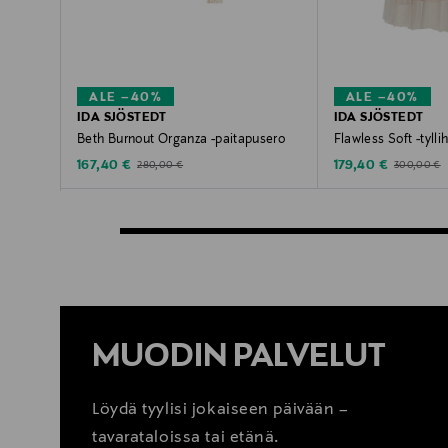
ALE –40%
ALE –40%
IDA SJÖSTEDT
IDA SJÖSTEDT
Beth Burnout Organza -paitapusero
Flawless Soft -tyll
Discounted Price
Discounted Price
Original Price
Original Pri
167,40 €
179,40 €
280,00 €
300,00 €
MUODIN PALVELUT
Löydä tyylisi jokaiseen päivään –
tavarataloissa tai etänä.