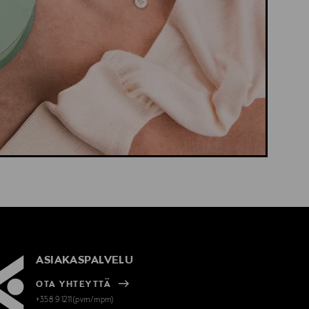
ASIAKASPALVELU
OTA YHTEYTTÄ
+358 9 1211(pvm/mpm)