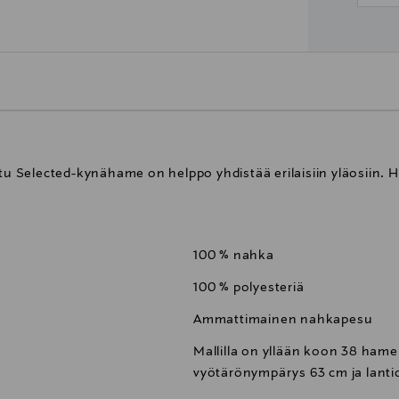
 Selected-kynähame on helppo yhdistää erilaisiin yläosiin. 
100 % nahka
100 % polyesteriä
Ammattimainen nahkapesu
Mallilla on yllään koon 38 hame
vyötärönympärys 63 cm ja lant