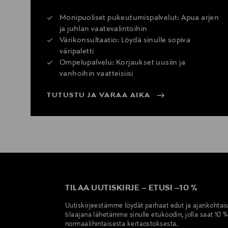
Monipuoliset pukeutumispalvelut: Apua arjen
ja juhlan vaatevalintoihin
Värikonsultaatio: Löydä sinulle sopiva
väripaletti
Ompelupalvelu: Korjaukset uusiin ja
vanhoihin vaatteisiisi
TUTUSTU JA VARAA AIKA
TILAA UUTISKIRJE
–
ETUSI
–
10 %
Uutiskirjeestämme löydät parhaat edut ja ajankohtai
tilaajana lähetämme sinulle etukoodin, jolla saat 10 
normaalihintaisesta kertaostoksesta.