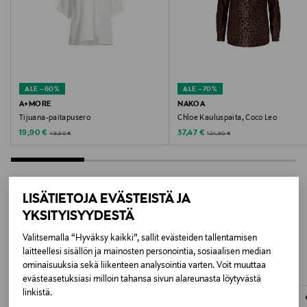
BIRCH
Valmistusmaa
Bangladesh
ALE –60%
ALE –70%
Valmistajan tuotenumero
A+MORE
NAKOA
Tijuana-paitapusero
Chloe Kauluspaita, Coco Leo
16100041
Discounted Price
Discounted Price
Original Price
Original Price
19,90 €
37,47 €
49,90 €
124,90 €
Valmistaja
Bestseller Wholesale Finland Oy
LISÄTIETOJA EVÄSTEISTÄ JA
YKSITYISYYDESTÄ
Valmistajan osoite
LISÄÄ KIINNOSTAVIA
Valitsemalla “Hyväksy kaikki”, sallit evästeiden tallentamisen
Lars Sonckin Kaari 6, 02600 Espoo, Finland
TUOTTEITA
laitteellesi sisällön ja mainosten personointia, sosiaalisen median
ominaisuuksia sekä liikenteen analysointia varten. Voit muuttaa
Digitaalinen osoite
evästeasetuksiasi milloin tahansa sivun alareunasta löytyvästä
linkistä.
contact@bestseller.com