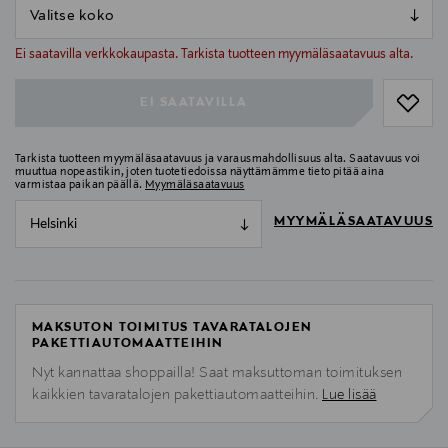
null
null
Ei saatavilla verkkokaupasta. Tarkista tuotteen myymäläsaatavuus alta.
EI SAATAVILLA
Tarkista tuotteen myymäläsaatavuus ja varausmahdollisuus alta. Saatavuus voi
muuttua nopeastikin, joten tuotetiedoissa näyttämämme tieto pitää aina
varmistaa paikan päällä.
Myymäläsaatavuus
MYYMÄLÄSAATAVUUS
Helsinki
MAKSUTON TOIMITUS TAVARATALOJEN
PAKETTIAUTOMAATTEIHIN
Nyt kannattaa shoppailla! Saat maksuttoman toimituksen
kaikkien tavaratalojen pakettiautomaatteihin.
Lue lisää