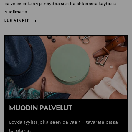
palvelee pitkään ja näyttää siistiltä ahkerasta käytöstä
huolimatta.
LUE VINKIT
NÄYTÄ VÄHEMMÄN
LUE VINKIT
MUODIN PALVELUT
Löydä tyylisi jokaiseen päivään – tavarataloissa
tai etänä.