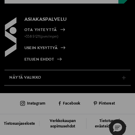
ASIAKASPALVELU
OTA YHTEYTTÄ
+358 9 1211(pvm/mpm)
USEIN KYSYTTYÄ
ETUJEN EHDOT
NÄYTÄ VALIKKO
TUKI & INFO
Instagram
Facebook
Pinterest
AJANKOHTAISTA
PALVELUT
Verkkokaupan
Tietoturva ja
Tietosuojaseloste
sopimusehdot
evästeiden käyttö
VASTUULLISUUS