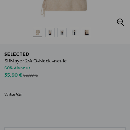
SELECTED
SlfMayer 2/4 O-Neck -neule
60% Alennus
Original Price
Discounted Price
35,90 €
89,99 €
Valitse
Väri