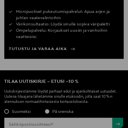
Monipuoliset pukeutumispalvelut: Apua arjen ja
juhlan vaatevalintoihin
Värikonsultaatio: Löydä sinulle sopiva väripaletti
Ompelupalvelu: Korjaukset uusiin ja vanhoihin
vaatteisiisi
TUTUSTU JA VARAA AIKA
TILAA UUTISKIRJE
–
ETUSI
–
10 %
Uutiskirjeestämme löydät parhaat edut ja ajankohtaiset uutuudet.
Uutena tilaajana lähetämme sinulle etukoodin, jolla saat 10 %:n
alennuksen normaalihintaisesta kertaostoksesta.
Suomeksi
På svenska